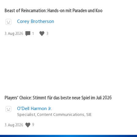
Beast of Reincarnation: Hands-on mit Paraden und Koo
Corey Brotherson
Veröffentlichungsdatum:
1
3
3. Aug 2026
Players’ Choice: Stimmt für das beste neue Spiel im Juli 2026
O’Dell Harmon Jr.
Specialist, Content Communications, SIE
Veröffentlichungsdatum:
9
3. Aug 2026