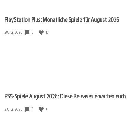
PlayStation Plus: Monatliche Spiele für August 2026
Veröffentlichungsdatum:
6
13
28. Jul 2026
PS5-Spiele August 2026: Diese Releases erwarten euch
Veröffentlichungsdatum:
2
11
23. Jul 2026