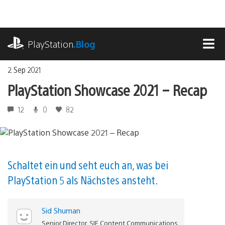
Zum
Inhalt
springen
playstation.com
PlayStation
.Blog
MEN
2. Sep 2021
PlayStation Showcase 2021 – Recap
12
0
82
Schaltet ein und seht euch an, was bei
PlayStation 5 als Nächstes ansteht.
Sid Shuman
Senior Director, SIE Content Communications