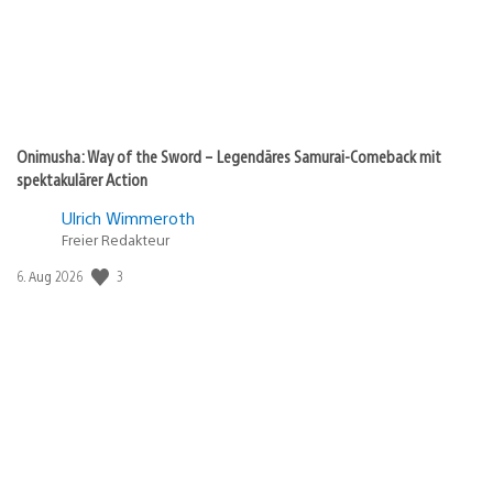
Onimusha: Way of the Sword – Legendäres Samurai-Comeback mit
spektakulärer Action
Ulrich Wimmeroth
Freier Redakteur
Veröffentlichungsdatum:
3
6. Aug 2026