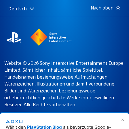
Nach oben
Deutsch
Select
Aktuelle
a
Region:
region
Sony
Interactive
Entertainment
Website © 2026 Sony Interactive Entertainment Europe
Limited. Sämtlicher Inhalt, sämtliche Spieltitel,
Handelsnamen beziehungsweise Aufmachungen,
Warenzeichen, Illustrationen und damit verbundene
Bilder sind Warenzeichen beziehungsweise
urheberrechtlich geschützte Werke ihrer jeweiligen
Besitzer. Alle Rechte vorbehalten.
✕
△○✕☐
Nutzungsbedingungen
Datenschutzrichtlinie
Wählt den
PlayStation Blog
als bevorzugte Google-