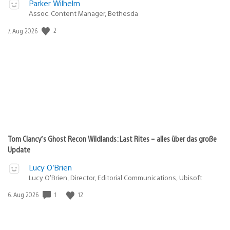
Parker Wilhelm
Assoc. Content Manager, Bethesda
Veröffentlichungsdatum:
2
7. Aug 2026
Tom Clancy’s Ghost Recon Wildlands: Last Rites – alles über das große
Update
Lucy O’Brien
Lucy O’Brien, Director, Editorial Communications, Ubisoft
Veröffentlichungsdatum:
1
12
6. Aug 2026