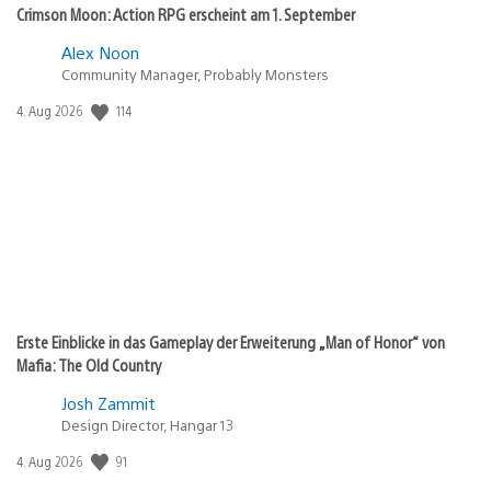
Crimson Moon: Action RPG erscheint am 1. September
Alex Noon
Community Manager, Probably Monsters
Veröffentlichungsdatum:
114
4. Aug 2026
Erste Einblicke in das Gameplay der Erweiterung „Man of Honor“ von
Mafia: The Old Country
Josh Zammit
Design Director, Hangar 13
Veröffentlichungsdatum:
91
4. Aug 2026