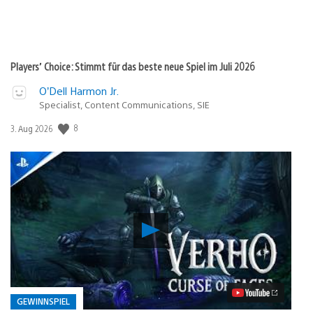
Players’ Choice: Stimmt für das beste neue Spiel im Juli 2026
O’Dell Harmon Jr.
Specialist, Content Communications, SIE
Veröffentlichungsdatum:
8
3. Aug 2026
Verho
–
Curse
of
Faces:
PS5-
Preview
GEWINNSPIEL