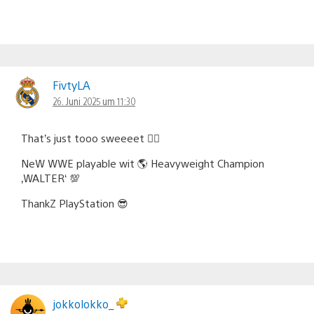
FivtyLA
26. Juni 2025 um 11:30
That’s just tooo sweeeet 👌🏼
NeW WWE playable wit 🌎 Heavyweight Champion
‚WALTER‘ 💯
ThankZ PlayStation 😎
jokkolokko_