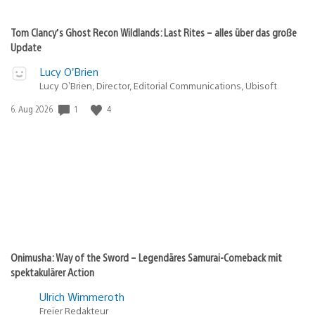
Tom Clancy’s Ghost Recon Wildlands: Last Rites – alles über das große
Update
Lucy O’Brien
Lucy O’Brien, Director, Editorial Communications, Ubisoft
Veröffentlichungsdatum:
1
4
6. Aug 2026
Onimusha: Way of the Sword – Legendäres Samurai-Comeback mit
spektakulärer Action
Ulrich Wimmeroth
Freier Redakteur