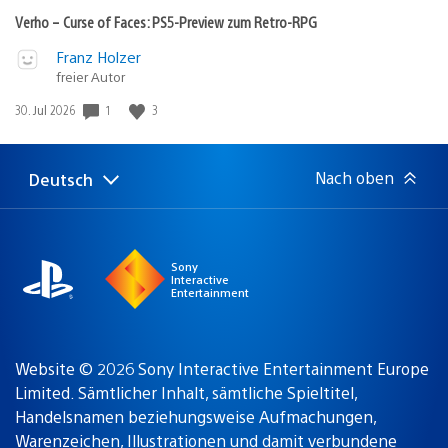
zum
Retro-
Verho – Curse of Faces: PS5-Preview zum Retro-RPG
RPG
Video
Veröffentlicht
Franz Holzer
abspielen
in:
freier Autor
Gewinnspiel
Veröffentlichungsdatum:
1
3
30. Jul 2026
Nach oben
Deutsch
Select
Aktuelle
a
Region:
region
Sony
Interactive
Entertainment
Website © 2026 Sony Interactive Entertainment Europe
Limited. Sämtlicher Inhalt, sämtliche Spieltitel,
Handelsnamen beziehungsweise Aufmachungen,
Warenzeichen, Illustrationen und damit verbundene