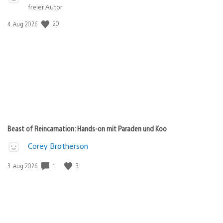
freier Autor
Veröffentlichungsdatum:
20
4. Aug 2026
Beast of Reincarnation: Hands-on mit Paraden und Koo
Corey Brotherson
Veröffentlichungsdatum:
1
3
3. Aug 2026