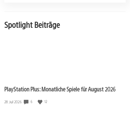
Spotlight Beiträge
PlayStation Plus: Monatliche Spiele für August 2026
Veröffentlichungsdatum:
6
12
28. Jul 2026