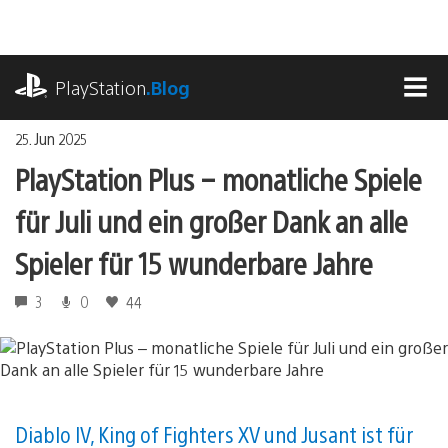
Zum
Inhalt
springen
playstation.com
PlayStation
.Blog
MEN
25. Jun 2025
PlayStation Plus – monatliche Spiele
für Juli und ein großer Dank an alle
Spieler für 15 wunderbare Jahre
3
0
44
Diablo IV, King of Fighters XV und Jusant ist für