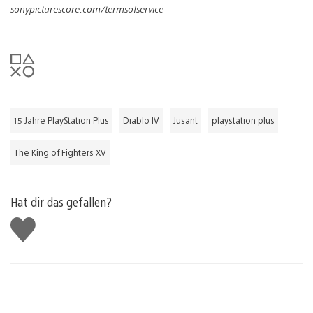
sonypicturescore.com/termsofservice
15 Jahre PlayStation Plus
Diablo IV
Jusant
playstation plus
The King of Fighters XV
Hat dir das gefallen?
Gefällt
mir