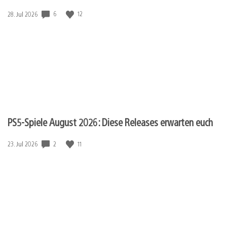
Veröffentlichungsdatum:
6
12
28. Jul 2026
PS5-Spiele August 2026: Diese Releases erwarten euch
Veröffentlichungsdatum:
2
11
23. Jul 2026