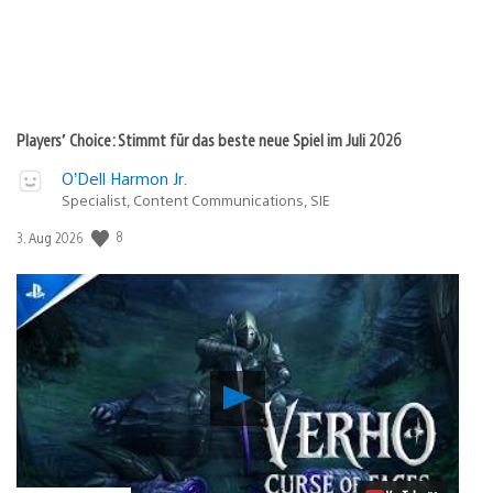
Players’ Choice: Stimmt für das beste neue Spiel im Juli 2026
O’Dell Harmon Jr.
Specialist, Content Communications, SIE
Veröffentlichungsdatum:
8
3. Aug 2026
Verho
–
Curse
of
Faces:
PS5-