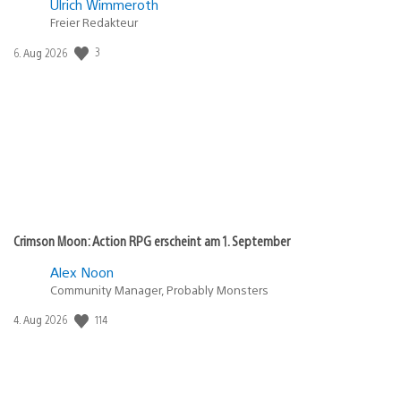
Ulrich Wimmeroth
Freier Redakteur
Veröffentlichungsdatum:
3
6. Aug 2026
Crimson Moon: Action RPG erscheint am 1. September
Alex Noon
Community Manager, Probably Monsters
Veröffentlichungsdatum:
114
4. Aug 2026