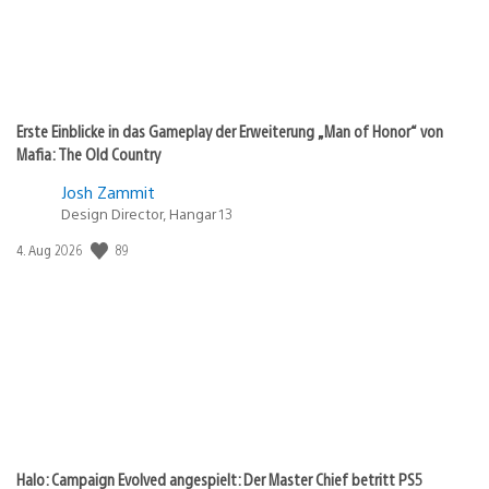
Erste Einblicke in das Gameplay der Erweiterung „Man of Honor“ von
Mafia: The Old Country
Josh Zammit
Design Director, Hangar 13
Veröffentlichungsdatum:
89
4. Aug 2026
Halo: Campaign Evolved angespielt: Der Master Chief betritt PS5