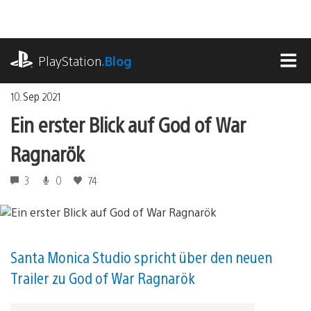
Zum
Inhalt
springen
playstation.com
PlayStation
.Blog
MEN
10. Sep 2021
Ein erster Blick auf God of War
Ragnarök
3
0
74
Santa Monica Studio spricht über den neuen
Trailer zu God of War Ragnarök