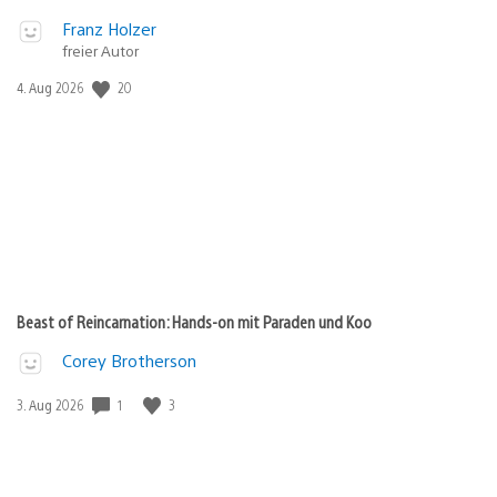
Franz Holzer
freier Autor
Veröffentlichungsdatum:
20
4. Aug 2026
Beast of Reincarnation: Hands-on mit Paraden und Koo
Corey Brotherson
Veröffentlichungsdatum:
1
3
3. Aug 2026