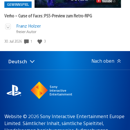
Preview
GEWINNSPIEL
zum
Retro-
Verho – Curse of Faces: PS5-Preview zum Retro-RPG
RPG
Video
Veröffentlicht
Franz Holzer
abspielen
in:
freier Autor
Gewinnspiel
Veröffentlichungsdatum:
1
3
30. Jul 2026
Nach oben
Deutsch
Select
Aktuelle
a
Region:
region
Sony
Interactive
Entertainment
Website © 2026 Sony Interactive Entertainment Europe
Limited. Sämtlicher Inhalt, sämtliche Spieltitel,