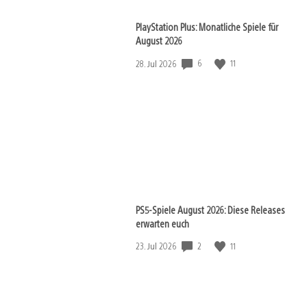
PlayStation Plus: Monatliche Spiele für
August 2026
Veröffentlichungsdatum:
6
11
28. Jul 2026
PS5-Spiele August 2026: Diese Releases
erwarten euch
Veröffentlichungsdatum:
2
11
23. Jul 2026