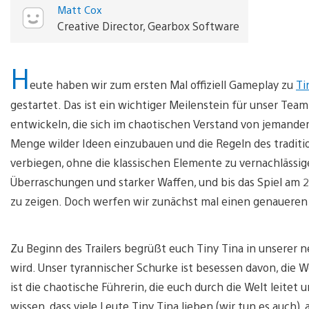
Matt Cox
Creative Director, Gearbox Software
H
eute haben wir zum ersten Mal offiziell Gameplay zu
Ti
gestartet. Das ist ein wichtiger Meilenstein für unser Team,
entwickeln, die sich im chaotischen Verstand von jemandem 
Menge wilder Ideen einzubauen und die Regeln des traditio
verbiegen, ohne die klassischen Elemente zu vernachlässige
Überraschungen und starker Waffen, und bis das Spiel am 2
zu zeigen. Doch werfen wir zunächst mal einen genaueren Bl
Zu Beginn des Trailers begrüßt euch Tiny Tina in unserer 
wird. Unser tyrannischer Schurke ist besessen davon, die 
ist die chaotische Führerin, die euch durch die Welt leitet 
wissen, dass viele Leute Tiny Tina lieben (wir tun es auch), 