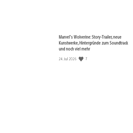
Marvel‘s Wolverine: Story-Trailer, neue
Kunstwerke, Hintergründe zum Soundtrack
und noch viel mehr
Veröffentlichungsdatum:
7
24. Jul 2026