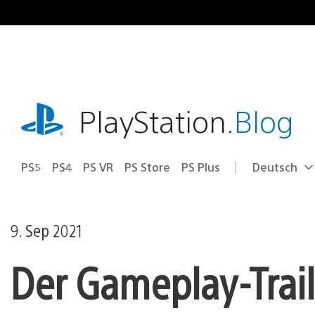
Zum
Inhalt
springen
playstation.com
PlayStation
.Blog
PS5
PS4
PS VR
PS Store
PS Plus
Deutsch
Select
Aktuelle
a
Region:
region
9. Sep 2021
Der Gameplay-Trail