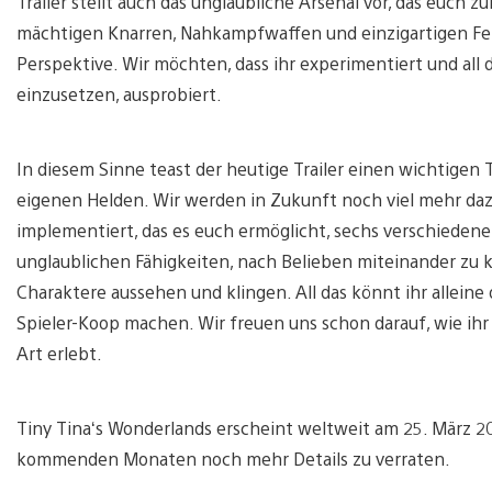
Trailer stellt auch das unglaubliche Arsenal vor, das euch
mächtigen Knarren, Nahkampfwaffen und einzigartigen Fer
Perspektive. Wir möchten, dass ihr experimentiert und all
einzusetzen, ausprobiert.
In diesem Sinne teast der heutige Trailer einen wichtigen T
eigenen Helden. Wir werden in Zukunft noch viel mehr daz
implementiert, das es euch ermöglicht, sechs verschiedene
unglaublichen Fähigkeiten, nach Belieben miteinander zu 
Charaktere aussehen und klingen. All das könnt ihr alleine 
Spieler-Koop machen. Wir freuen uns schon darauf, wie ihr 
Art erlebt.
Tiny Tina‘s Wonderlands erscheint weltweit am 25. März 2
kommenden Monaten noch mehr Details zu verraten.