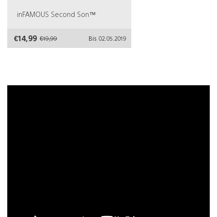
inFAMOUS Second Son™
€14,99
€19,99
Bis 02.05.2019