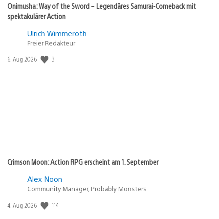
Onimusha: Way of the Sword – Legendäres Samurai-Comeback mit
spektakulärer Action
Ulrich Wimmeroth
Freier Redakteur
3
Veröffentlichungsdatum:
6. Aug 2026
Crimson Moon: Action RPG erscheint am 1. September
Alex Noon
Community Manager, Probably Monsters
114
Veröffentlichungsdatum:
4. Aug 2026