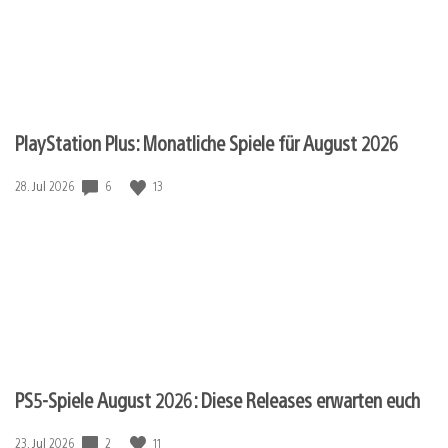
PlayStation Plus: Monatliche Spiele für August 2026
6
13
Veröffentlichungsdatum:
28. Jul 2026
PS5-Spiele August 2026: Diese Releases erwarten euch
2
11
Veröffentlichungsdatum:
23. Jul 2026