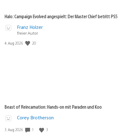
Halo: Campaign Evolved angespielt: Der Master Chief betritt PS5
Franz Holzer
freier Autor
20
Veröffentlichungsdatum:
4. Aug 2026
Beast of Reincarnation: Hands-on mit Paraden und Koo
Corey Brotherson
1
3
Veröffentlichungsdatum:
3. Aug 2026