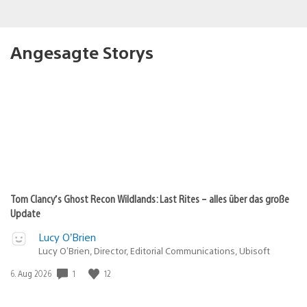
Angesagte Storys
Tom Clancy’s Ghost Recon Wildlands: Last Rites – alles über das große
Update
Lucy O’Brien
Lucy O’Brien, Director, Editorial Communications, Ubisoft
1
12
Veröffentlichungsdatum:
6. Aug 2026