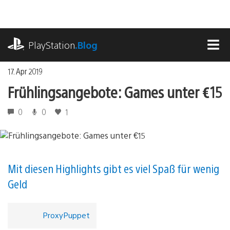
Zum
Inhalt
springen
playstation.com
PlayStation
.Blog
MEN
17. Apr 2019
Frühlingsangebote: Games unter €15
0
0
1
Mit diesen Highlights gibt es viel Spaß für wenig
Geld
ProxyPuppet