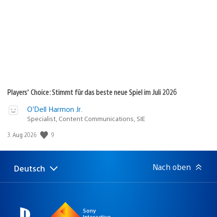
Players’ Choice: Stimmt für das beste neue Spiel im Juli 2026
O’Dell Harmon Jr.
Specialist, Content Communications, SIE
9
Veröffentlichungsdatum:
3. Aug 2026
Nach oben
Deutsch
Select
Aktuelle
a
Region:
region
Sony
Interactive