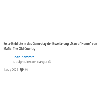
Erste Einblicke in das Gameplay der Erweiterung „Man of Honor“ von
Mafia: The Old Country
Josh Zammit
Design Director, Hangar 13
91
Veröffentlichungsdatum:
4. Aug 2026