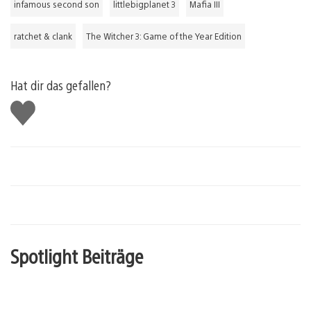
infamous second son
littlebigplanet 3
Mafia III
ratchet & clank
The Witcher 3: Game of the Year Edition
Hat dir das gefallen?
Gefällt
mir
Spotlight Beiträge