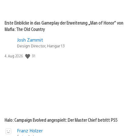
Erste Einblicke in das Gameplay der Erweiterung „Man of Honor“ von
Mafia: The Old Country
Josh Zammit
Design Director, Hangar 13
Veröffentlichungsdatum:
91
4. Aug 2026
Halo: Campaign Evolved angespielt: Der Master Chief betritt PS5
Franz Holzer