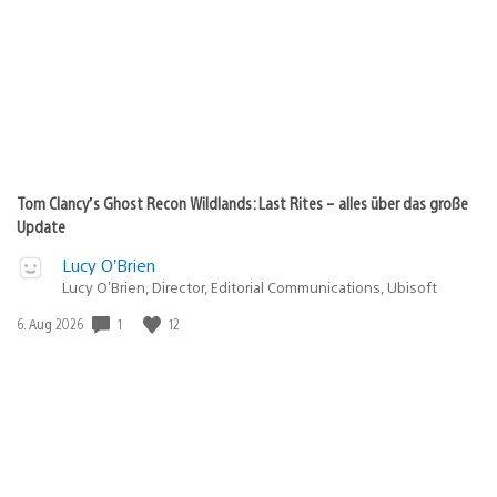
Tom Clancy’s Ghost Recon Wildlands: Last Rites – alles über das große
Update
Lucy O’Brien
Lucy O’Brien, Director, Editorial Communications, Ubisoft
Veröffentlichungsdatum:
1
12
6. Aug 2026