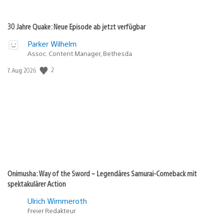
30 Jahre Quake: Neue Episode ab jetzt verfügbar
Parker Wilhelm
Assoc. Content Manager, Bethesda
Veröffentlichungsdatum:
2
7. Aug 2026
Onimusha: Way of the Sword – Legendäres Samurai-Comeback mit
spektakulärer Action
Ulrich Wimmeroth
Freier Redakteur