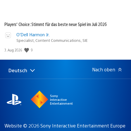
Players’ Choice: Stimmt für das beste neue Spiel im Juli 2026
O’Dell Harmon Jr.
Specialist, Content Communications, SIE
Veröffentlichungsdatum:
9
3. Aug 2026
Nach oben
Deutsch
Select
Aktuelle
a
Region:
region
Sony
Interactive
Entertainment
Website © 2026 Sony Interactive Entertainment Europe