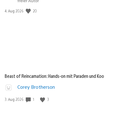
freier Autor
Veröffentlichungsdatum:
20
4. Aug 2026
Beast of Reincarnation: Hands-on mit Paraden und Koo
Corey Brotherson
Veröffentlichungsdatum:
1
3
3. Aug 2026