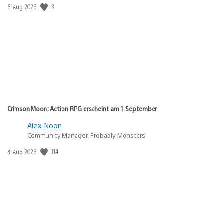
Veröffentlichungsdatum:
3
6. Aug 2026
Crimson Moon: Action RPG erscheint am 1. September
Alex Noon
Community Manager, Probably Monsters
Veröffentlichungsdatum:
114
4. Aug 2026