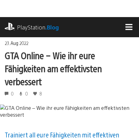
Zum
Inhalt
springen
playstation.com
PlayStation
.Blog
MEN
23. Aug 2022
GTA Online – Wie ihr eure
Fähigkeiten am effektivsten
verbessert
0
0
8
Trainiert all eure Fähigkeiten mit effektiven