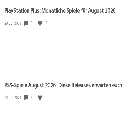
PlayStation Plus: Monatliche Spiele für August 2026
Veröffentlichungsdatum:
6
13
28. Jul 2026
PS5-Spiele August 2026: Diese Releases erwarten euch
Veröffentlichungsdatum:
2
11
23. Jul 2026