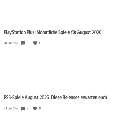
PlayStation Plus: Monatliche Spiele für August 2026
Veröffentlichungsdatum:
6
13
28. Jul 2026
PS5-Spiele August 2026: Diese Releases erwarten euch
Veröffentlichungsdatum:
2
11
23. Jul 2026