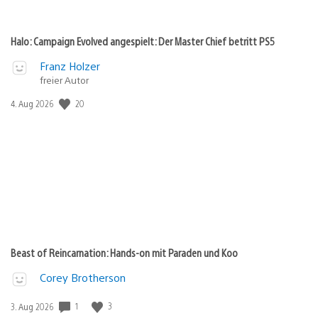
Halo: Campaign Evolved angespielt: Der Master Chief betritt PS5
Franz Holzer
freier Autor
Veröffentlichungsdatum:
20
4. Aug 2026
Beast of Reincarnation: Hands-on mit Paraden und Koo
Corey Brotherson
Veröffentlichungsdatum:
1
3
3. Aug 2026