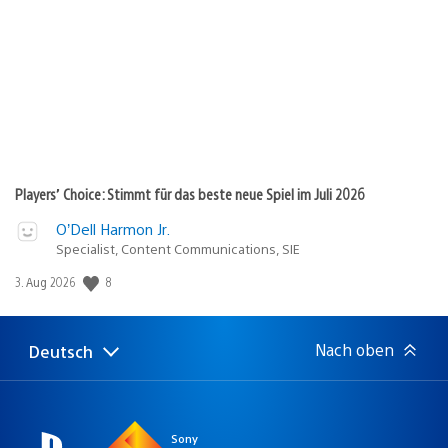
Players’ Choice: Stimmt für das beste neue Spiel im Juli 2026
O’Dell Harmon Jr.
Specialist, Content Communications, SIE
Veröffentlichungsdatum:
8
3. Aug 2026
Nach oben
Deutsch
Select
Aktuelle
a
Region:
region
Sony