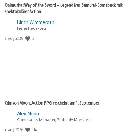
Onimusha: Way of the Sword – Legendäres Samurai-Comeback mit
spektakulärer Action
Ulrich Wimmeroth
Freier Redakteur
Veröffentlichungsdatum:
3
6. Aug 2026
Crimson Moon: Action RPG erscheint am 1. September
Alex Noon
Community Manager, Probably Monsters
Veröffentlichungsdatum:
114
4. Aug 2026