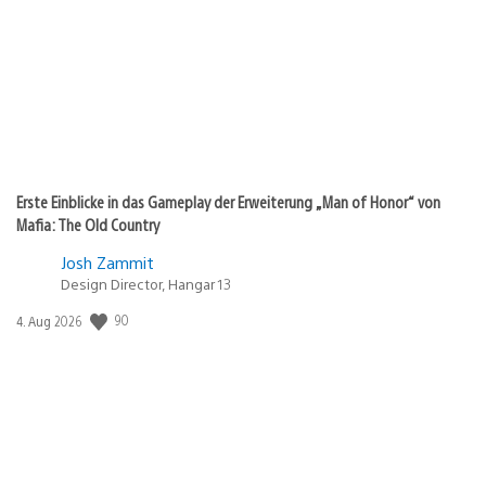
Erste Einblicke in das Gameplay der Erweiterung „Man of Honor“ von
Mafia: The Old Country
Josh Zammit
Design Director, Hangar 13
Veröffentlichungsdatum:
90
4. Aug 2026