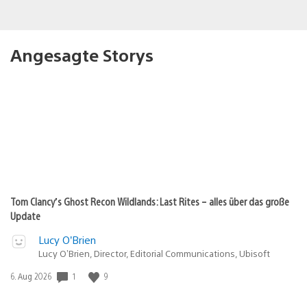
Angesagte Storys
Tom Clancy’s Ghost Recon Wildlands: Last Rites – alles über das große
Update
Lucy O’Brien
Lucy O’Brien, Director, Editorial Communications, Ubisoft
Veröffentlichungsdatum:
1
9
6. Aug 2026