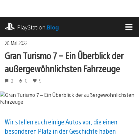
Zum
Inhalt
springen
playstation.com
PlayStation
.Blog
MEN
20. Mai 2022
Gran Turismo 7 – Ein Überblick der
außergewöhnlichsten Fahrzeuge
2
0
9
Wir stellen euch einige Autos vor, die einen
besonderen Platz in der Geschichte haben