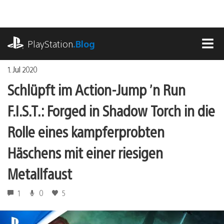
Zum
Inhalt
springen
playstation.com
PlayStation
.Blog
MEN
1. Jul 2020
Schlüpft im Action-Jump ’n Run
F.I.S.T.: Forged in Shadow Torch in die
Rolle eines kampferprobten
Häschens mit einer riesigen
Metallfaust
1
0
5