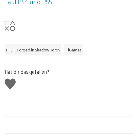
auf PS4 und PS5
F.I.S.T.: Forged in Shadow Torch
TiGames
Hat dir das gefallen?
Gefällt
mir