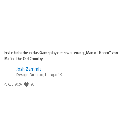
Erste Einblicke in das Gameplay der Erweiterung „Man of Honor“ von
Mafia: The Old Country
Josh Zammit
Design Director, Hangar 13
Veröffentlichungsdatum:
90
4. Aug 2026