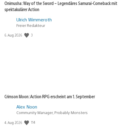
Onimusha: Way of the Sword – Legendäres Samurai-Comeback mit
spektakulärer Action
Ulrich Wimmeroth
Freier Redakteur
Veröffentlichungsdatum:
3
6. Aug 2026
Crimson Moon: Action RPG erscheint am 1. September
Alex Noon
Community Manager, Probably Monsters
Veröffentlichungsdatum:
114
4. Aug 2026