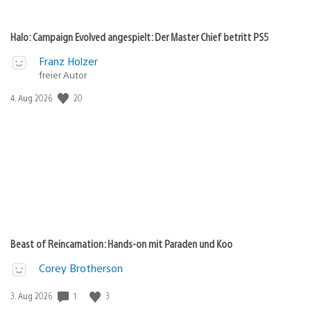
Halo: Campaign Evolved angespielt: Der Master Chief betritt PS5
Franz Holzer
freier Autor
Veröffentlichungsdatum:
20
4. Aug 2026
Beast of Reincarnation: Hands-on mit Paraden und Koo
Corey Brotherson
Veröffentlichungsdatum:
1
3
3. Aug 2026