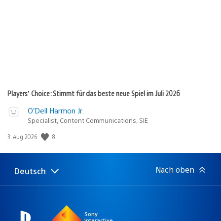
Players’ Choice: Stimmt für das beste neue Spiel im Juli 2026
O’Dell Harmon Jr.
Specialist, Content Communications, SIE
Veröffentlichungsdatum:
8
3. Aug 2026
Nach oben
Deutsch
Select
Aktuelle
a
Region:
region
Sony
Interactive