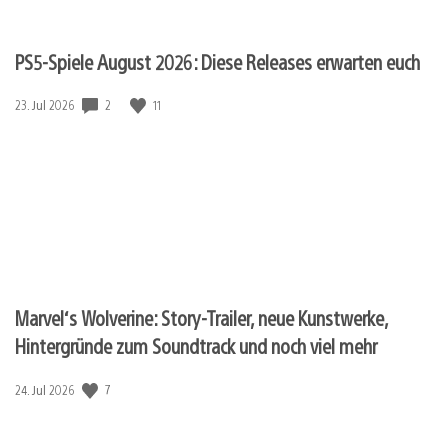
PS5-Spiele August 2026: Diese Releases erwarten euch
Veröffentlichungsdatum:
2
11
23. Jul 2026
Marvel‘s Wolverine: Story-Trailer, neue Kunstwerke,
Hintergründe zum Soundtrack und noch viel mehr
Veröffentlichungsdatum:
7
24. Jul 2026