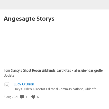
Angesagte Storys
Tom Clancy’s Ghost Recon Wildlands: Last Rites – alles über das große
Update
Lucy O’Brien
Lucy O’Brien, Director, Editorial Communications, Ubisoft
Veröffentlichungsdatum:
1
12
6. Aug 2026