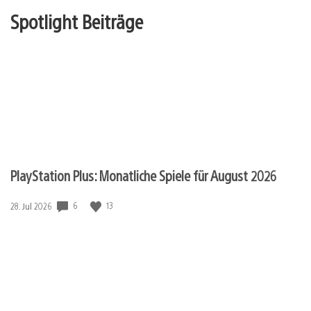
Spotlight Beiträge
PlayStation Plus: Monatliche Spiele für August 2026
Veröffentlichungsdatum:
6
13
28. Jul 2026