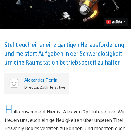
erscheint
für
PS5
und
PS4
Video
abspielen
Stellt euch einer einzigartigen Herausforderung
und meistert Aufgaben in der Schwerelosigkeit,
um eine Raumstation betriebsbereit zu halten
Alexander Perrin
Director, 2pt Interactive
H
allo zusammen! Hier ist Alex von 2pt Interactive. Wir
freuen uns, euch einige Neuigkeiten über unseren Titel
Heavenly Bodies verraten zu können, und möchten euch