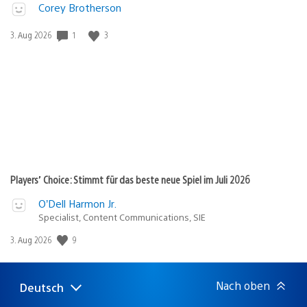
Corey Brotherson
Veröffentlichungsdatum:
1
3
3. Aug 2026
Players’ Choice: Stimmt für das beste neue Spiel im Juli 2026
O’Dell Harmon Jr.
Specialist, Content Communications, SIE
Veröffentlichungsdatum:
9
3. Aug 2026
Nach oben
Deutsch
Select
Aktuelle
a
Region: