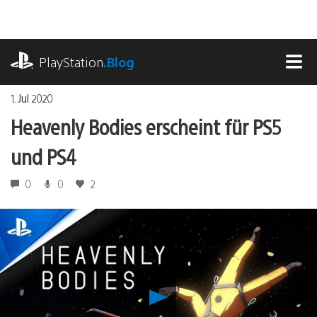
Zum
Inhalt
springen
playstation.com
PlayStation
.Blog
MEN
1. Jul 2020
Heavenly Bodies erscheint für PS5
und PS4
0
0
2
Heavenly
Bodies