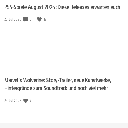
PS5-Spiele August 2026: Diese Releases erwarten euch
Veröffentlichungsdatum:
2
12
23. Jul 2026
Marvel‘s Wolverine: Story-Trailer, neue Kunstwerke,
Hintergründe zum Soundtrack und noch viel mehr
Veröffentlichungsdatum:
9
24. Jul 2026