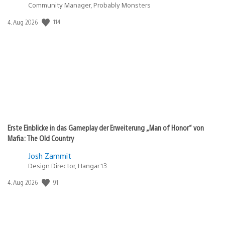
Community Manager, Probably Monsters
Veröffentlichungsdatum:
114
4. Aug 2026
Erste Einblicke in das Gameplay der Erweiterung „Man of Honor“ von
Mafia: The Old Country
Josh Zammit
Design Director, Hangar 13
Veröffentlichungsdatum:
91
4. Aug 2026