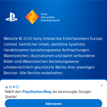
region
Sony
Interactive
Entertainment
Website © 2026 Sony Interactive Entertainment Europe
Limited. Sämtlicher Inhalt, sämtliche Spieltitel,
Handelsnamen beziehungsweise Aufmachungen,
Warenzeichen, Illustrationen und damit verbundene
Bilder sind Warenzeichen beziehungsweise
urheberrechtlich geschützte Werke ihrer jeweiligen
Besitzer. Alle Rechte vorbehalten.
✕
△○✕☐
Nutzungsbedingungen
Datenschutzrichtlinie
Wählt den
PlayStation Blog
als bevorzugte Google-
Quelle!
Rechtliche Hinweise
Aktivieren