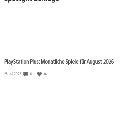
PlayStation Plus: Monatliche Spiele für August 2026
Veröffentlichungsdatum:
6
14
28. Jul 2026