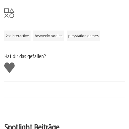
2pt interactive
heavenly bodies
playstation games
Hat dir das gefallen?
Gefällt
mir
Spotlight Beiträge