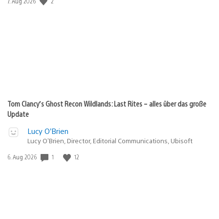
Veröffentlichungsdatum:
2
7. Aug 2026
Tom Clancy’s Ghost Recon Wildlands: Last Rites – alles über das große
Update
Lucy O’Brien
Lucy O’Brien, Director, Editorial Communications, Ubisoft
Veröffentlichungsdatum:
1
12
6. Aug 2026