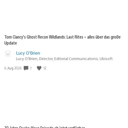
Tom Clancy’s Ghost Recon Wildlands: Last Rites – alles über das große
Update
Lucy O’Brien
Lucy O’Brien, Director, Editorial Communications, Ubisoft
1
12
Veröffentlichungsdatum:
6. Aug 2026
30 Jahre Quake: Neue Episode ab jetzt verfügbar