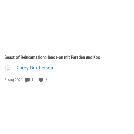
Beast of Reincarnation: Hands-on mit Paraden und Koo
Corey Brotherson
1
3
Veröffentlichungsdatum:
3. Aug 2026