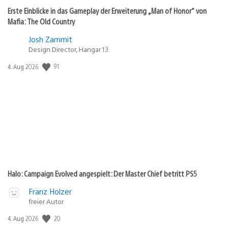
Erste Einblicke in das Gameplay der Erweiterung „Man of Honor“ von
Mafia: The Old Country
Josh Zammit
Design Director, Hangar 13
91
Veröffentlichungsdatum:
4. Aug 2026
Halo: Campaign Evolved angespielt: Der Master Chief betritt PS5
Franz Holzer
freier Autor
20
Veröffentlichungsdatum:
4. Aug 2026