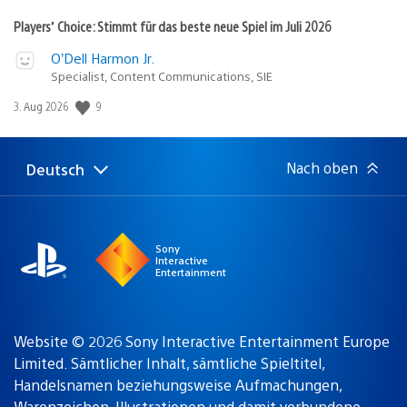
Players’ Choice: Stimmt für das beste neue Spiel im Juli 2026
O’Dell Harmon Jr.
Specialist, Content Communications, SIE
9
Veröffentlichungsdatum:
3. Aug 2026
Nach oben
Deutsch
Select
Aktuelle
a
Region:
region
Sony
Interactive
Entertainment
Website © 2026 Sony Interactive Entertainment Europe
Limited. Sämtlicher Inhalt, sämtliche Spieltitel,
Handelsnamen beziehungsweise Aufmachungen,
Warenzeichen, Illustrationen und damit verbundene