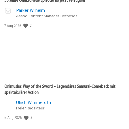
Parker Wilhelm
Assoc. Content Manager, Bethesda
2
Veröffentlichungsdatum:
7. Aug 2026
Onimusha: Way of the Sword – Legendäres Samurai-Comeback mit
spektakulärer Action
Ulrich Wimmeroth
Freier Redakteur
3
Veröffentlichungsdatum:
6. Aug 2026