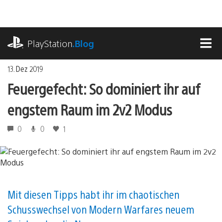
Zum
Inhalt
springen
playstation.com
PlayStation
.Blog
MEN
13. Dez 2019
Feuergefecht: So dominiert ihr auf
engstem Raum im 2v2 Modus
0
0
1
Mit diesen Tipps habt ihr im chaotischen
Schusswechsel von Modern Warfares neuem