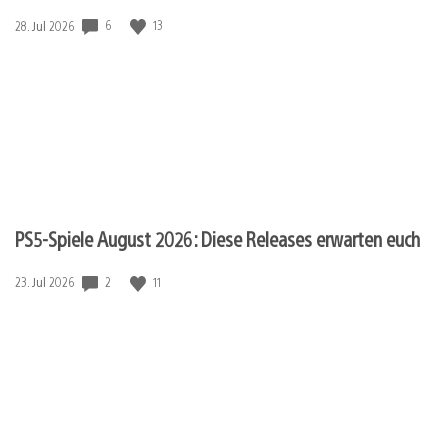
6
13
Veröffentlichungsdatum:
28. Jul 2026
PS5-Spiele August 2026: Diese Releases erwarten euch
2
11
Veröffentlichungsdatum:
23. Jul 2026