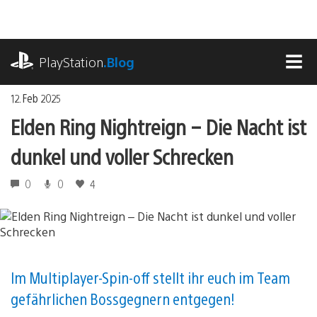
Zum
Inhalt
springen
playstation.com
PlayStation
.Blog
MEN
12. Feb 2025
Elden Ring Nightreign – Die Nacht ist
dunkel und voller Schrecken
0
0
4
Im Multiplayer-Spin-off stellt ihr euch im Team
gefährlichen Bossgegnern entgegen!