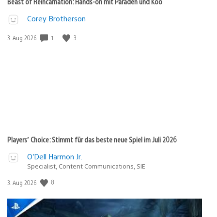
Beast of Reincarnation: Hands-on mit Paraden und Koo
Corey Brotherson
Veröffentlichungsdatum:
1
3
3. Aug 2026
Players’ Choice: Stimmt für das beste neue Spiel im Juli 2026
O’Dell Harmon Jr.
Specialist, Content Communications, SIE
Veröffentlichungsdatum:
8
3. Aug 2026