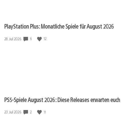
PlayStation Plus: Monatliche Spiele für August 2026
Veröffentlichungsdatum:
6
12
28. Jul 2026
PS5-Spiele August 2026: Diese Releases erwarten euch
Veröffentlichungsdatum:
2
11
23. Jul 2026