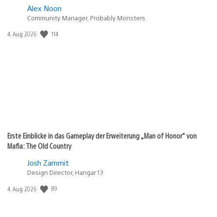
Alex Noon
Community Manager, Probably Monsters
Veröffentlichungsdatum:
114
4. Aug 2026
Erste Einblicke in das Gameplay der Erweiterung „Man of Honor“ von
Mafia: The Old Country
Josh Zammit
Design Director, Hangar 13
Veröffentlichungsdatum:
89
4. Aug 2026