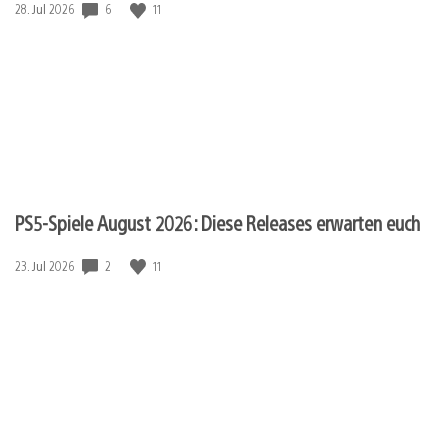
Veröffentlichungsdatum:
6
11
28. Jul 2026
PS5-Spiele August 2026: Diese Releases erwarten euch
Veröffentlichungsdatum:
2
11
23. Jul 2026