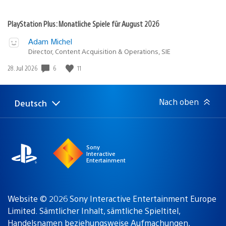
PlayStation Plus: Monatliche Spiele für August 2026
Adam Michel
Director, Content Acquisition & Operations, SIE
Veröffentlichungsdatum:
6
11
28. Jul 2026
Nach oben
Deutsch
Select
Aktuelle
a
Region:
region
Sony
Interactive
Entertainment
Website © 2026 Sony Interactive Entertainment Europe
Limited. Sämtlicher Inhalt, sämtliche Spieltitel,
Handelsnamen beziehungsweise Aufmachungen,