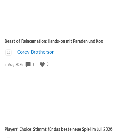
Beast of Reincarnation: Hands-on mit Paraden und Koo
Corey Brotherson
Veröffentlichungsdatum:
1
3
3. Aug 2026
Players’ Choice: Stimmt für das beste neue Spiel im Juli 2026