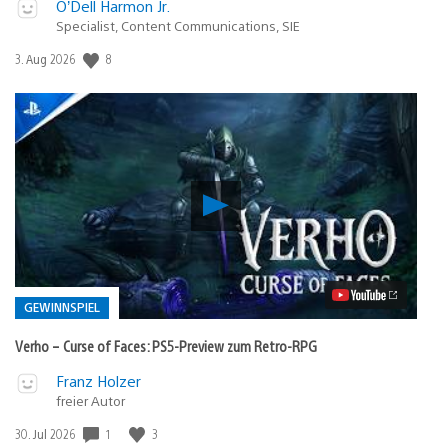
O’Dell Harmon Jr.
Specialist, Content Communications, SIE
Veröffentlichungsdatum:
8
3. Aug 2026
Verho
–
Curse
of
Faces:
PS5-
Preview
GEWINNSPIEL
zum
Retro-
Verho – Curse of Faces: PS5-Preview zum Retro-RPG
RPG
Video
Veröffentlicht
Franz Holzer
abspielen
in:
freier Autor
Gewinnspiel
Veröffentlichungsdatum:
1
3
30. Jul 2026