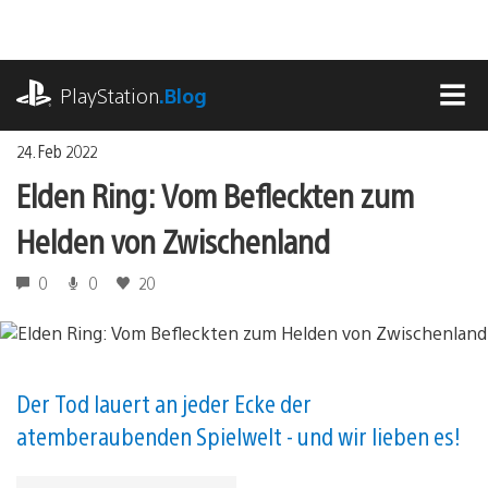
Zum
Inhalt
springen
playstation.com
PlayStation
.Blog
MEN
24. Feb 2022
Elden Ring: Vom Befleckten zum
Helden von Zwischenland
0
0
20
Der Tod lauert an jeder Ecke der
atemberaubenden Spielwelt - und wir lieben es!