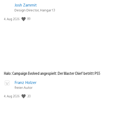
Josh Zammit
Design Director, Hangar 13
Veröffentlichungsdatum:
89
4. Aug 2026
Halo: Campaign Evolved angespielt: Der Master Chief betritt PS5
Franz Holzer
freier Autor
Veröffentlichungsdatum:
20
4. Aug 2026