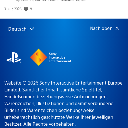
Veröffentlichungsdatum:
9
3. Aug 2026
Nach oben
Deutsch
Select
Aktuelle
a
Region:
region
Sony
Interactive
Entertainment
Website © 2026 Sony Interactive Entertainment Europe
Limited. Sämtlicher Inhalt, sämtliche Spieltitel,
Handelsnamen beziehungsweise Aufmachungen,
Warenzeichen, Illustrationen und damit verbundene
Bilder sind Warenzeichen beziehungsweise
urheberrechtlich geschützte Werke ihrer jeweiligen
Besitzer. Alle Rechte vorbehalten.