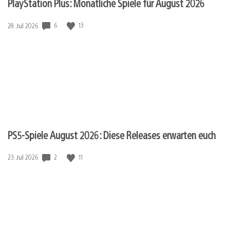
PlayStation Plus: Monatliche Spiele für August 2026
Veröffentlichungsdatum:
6
13
28. Jul 2026
PS5-Spiele August 2026: Diese Releases erwarten euch
Veröffentlichungsdatum:
2
11
23. Jul 2026