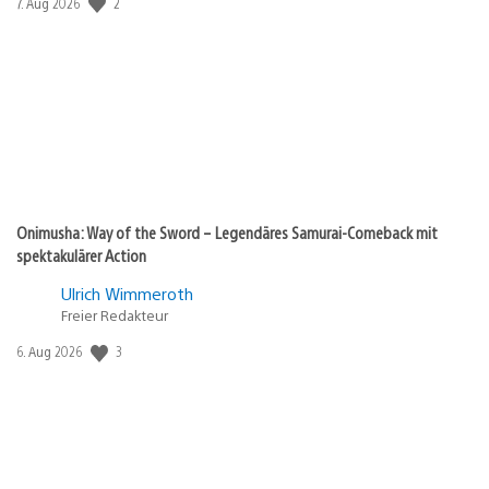
Veröffentlichungsdatum:
2
7. Aug 2026
Onimusha: Way of the Sword – Legendäres Samurai-Comeback mit
spektakulärer Action
Ulrich Wimmeroth
Freier Redakteur
Veröffentlichungsdatum:
3
6. Aug 2026