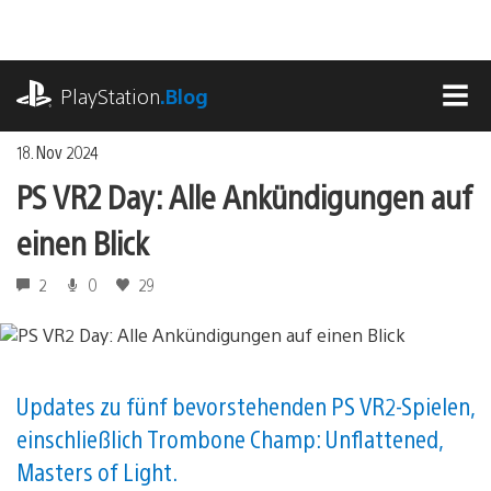
Zum
Inhalt
springen
playstation.com
PlayStation
.Blog
MEN
18. Nov 2024
PS VR2 Day: Alle Ankündigungen auf
einen Blick
2
0
29
Updates zu fünf bevorstehenden PS VR2-Spielen,
einschließlich Trombone Champ: Unflattened,
Masters of Light.