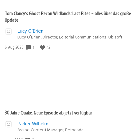
Tom Clancy’s Ghost Recon Wildlands: Last Rites – alles über das große
Update
Lucy O’Brien
Lucy O’Brien, Director, Editorial Communications, Ubisoft
Veröffentlichungsdatum:
1
12
6. Aug 2026
30 Jahre Quake: Neue Episode ab jetzt verfügbar
Parker Wilhelm
Assoc. Content Manager, Bethesda