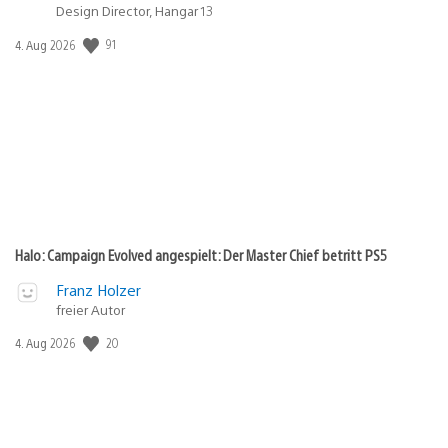
Design Director, Hangar 13
Veröffentlichungsdatum:
91
4. Aug 2026
Halo: Campaign Evolved angespielt: Der Master Chief betritt PS5
Franz Holzer
freier Autor
Veröffentlichungsdatum:
20
4. Aug 2026