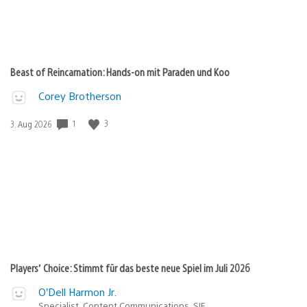
Beast of Reincarnation: Hands-on mit Paraden und Koo
Corey Brotherson
Veröffentlichungsdatum:
1
3
3. Aug 2026
Players’ Choice: Stimmt für das beste neue Spiel im Juli 2026
O’Dell Harmon Jr.
Specialist, Content Communications, SIE