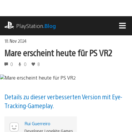
Zum
Inhalt
springen
playstation.com
PlayStation
.Blog
MEN
18. Nov 2024
Mare erscheint heute für PS VR2
0
0
8
Details zu dieser verbesserten Version mit Eye-
Tracking-Gameplay.
Rui Guerreiro
Developer, Lonekite Games