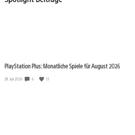
PlayStation Plus: Monatliche Spiele für August 2026
Veröffentlichungsdatum:
6
13
28. Jul 2026