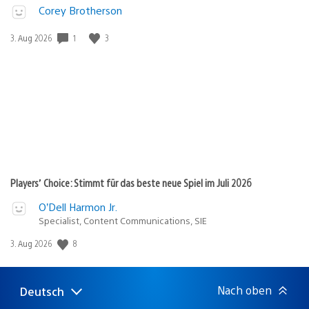
Corey Brotherson
Veröffentlichungsdatum:
1
3
3. Aug 2026
Players’ Choice: Stimmt für das beste neue Spiel im Juli 2026
O’Dell Harmon Jr.
Specialist, Content Communications, SIE
Veröffentlichungsdatum:
8
3. Aug 2026
Nach oben
Deutsch
Select
Aktuelle
a
Region: