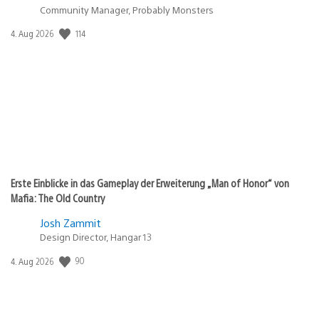
Community Manager, Probably Monsters
Veröffentlichungsdatum:
114
4. Aug 2026
Erste Einblicke in das Gameplay der Erweiterung „Man of Honor“ von
Mafia: The Old Country
Josh Zammit
Design Director, Hangar 13
Veröffentlichungsdatum:
90
4. Aug 2026