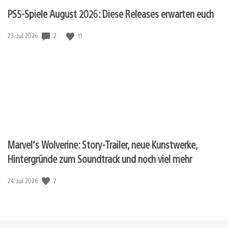
PS5-Spiele August 2026: Diese Releases erwarten euch
Veröffentlichungsdatum:
2
11
23. Jul 2026
Marvel‘s Wolverine: Story-Trailer, neue Kunstwerke,
Hintergründe zum Soundtrack und noch viel mehr
Veröffentlichungsdatum:
7
24. Jul 2026