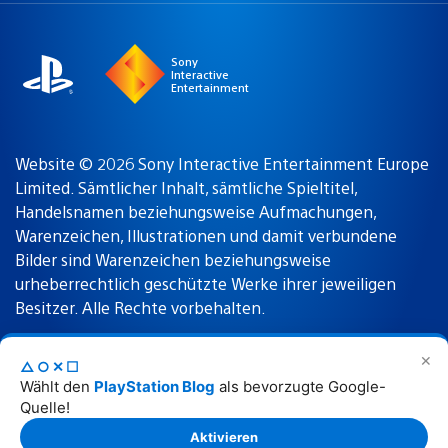
region
Sony
Interactive
Entertainment
Website © 2026 Sony Interactive Entertainment Europe
Limited. Sämtlicher Inhalt, sämtliche Spieltitel,
Handelsnamen beziehungsweise Aufmachungen,
Warenzeichen, Illustrationen und damit verbundene
Bilder sind Warenzeichen beziehungsweise
urheberrechtlich geschützte Werke ihrer jeweiligen
Besitzer. Alle Rechte vorbehalten.
✕
△○✕☐
Nutzungsbedingungen
Datenschutzrichtlinie
Wählt den
PlayStation Blog
als bevorzugte Google-
Quelle!
Rechtliche Hinweise
Aktivieren