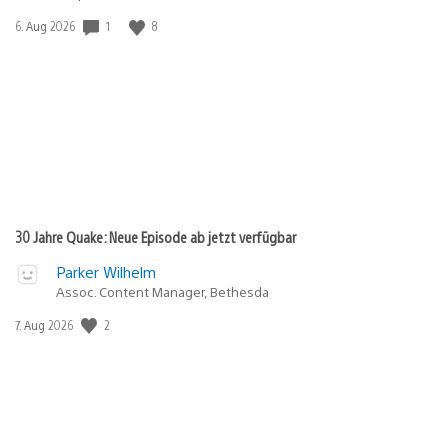
Veröffentlichungsdatum:
1
8
6. Aug 2026
30 Jahre Quake: Neue Episode ab jetzt verfügbar
Parker Wilhelm
Assoc. Content Manager, Bethesda
Veröffentlichungsdatum:
2
7. Aug 2026