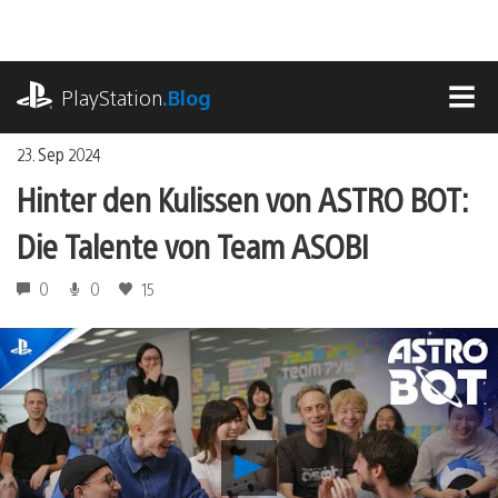
Zum
Inhalt
springen
playstation.com
PlayStation
.Blog
MEN
23. Sep 2024
Hinter den Kulissen von ASTRO BOT:
Die Talente von Team ASOBI
0
0
15
Hinter
den