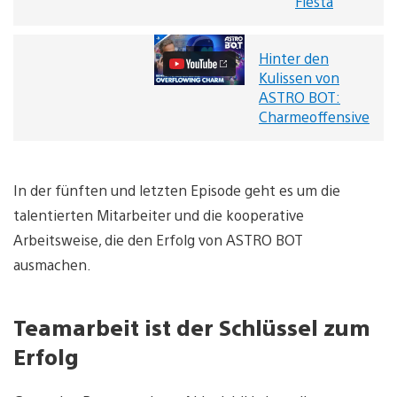
Fiesta
PlayStation
Fiesta
Video
abspielen
Hinter
Hinter den
den
Kulissen von
Kulissen
ASTRO BOT:
von
Charmeoffensive
ASTRO
BOT:
Charmeoffensive
Video
abspielen
In der fünften und letzten Episode geht es um die
talentierten Mitarbeiter und die kooperative
Arbeitsweise, die den Erfolg von ASTRO BOT
ausmachen.
Teamarbeit ist der Schlüssel zum
Erfolg