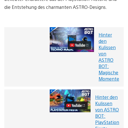
die Entstehung des charmanten ASTRO-Designs.
Hinter
Hinter
den
den
Kulissen
Kulissen
von
von
ASTRO
ASTRO
BOT:
BOT:
Magische
Magische
Momente
Momente
Video
abspielen
Hinter den
Hinter
Kulissen
den
von ASTRO
Kulissen
von
BOT:
ASTRO
PlayStation
BOT: