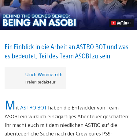
Kulissen
von
ASTRO
BOT:
Die
Talente
von
Team
ASOBI
Ein Einblick in die Arbeit an ASTRO BOT und was
Video
es bedeutet, Teil des Team ASOBI zu sein.
abspielen
Ulrich Wimmeroth
Freier Redakteur
M
it
ASTRO BOT
haben die Entwickler von Team
ASOBI ein wirklich einzigartiges Abenteuer geschaffen:
Ihr macht euch mit dem niedlichen ASTRO auf die
abenteuerliche Suche nach der Crew eures PS5-