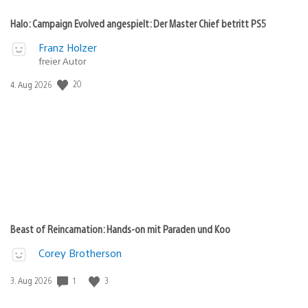
Halo: Campaign Evolved angespielt: Der Master Chief betritt PS5
Franz Holzer
freier Autor
Veröffentlichungsdatum:
20
4. Aug 2026
Beast of Reincarnation: Hands-on mit Paraden und Koo
Corey Brotherson
Veröffentlichungsdatum:
1
3
3. Aug 2026