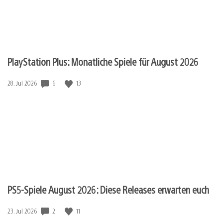
PlayStation Plus: Monatliche Spiele für August 2026
Veröffentlichungsdatum:
6
13
28. Jul 2026
PS5-Spiele August 2026: Diese Releases erwarten euch
Veröffentlichungsdatum:
2
11
23. Jul 2026