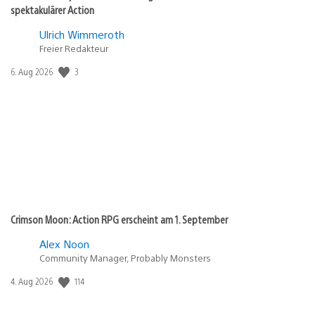
spektakulärer Action
Ulrich Wimmeroth
Freier Redakteur
Veröffentlichungsdatum:
3
6. Aug 2026
Crimson Moon: Action RPG erscheint am 1. September
Alex Noon
Community Manager, Probably Monsters
Veröffentlichungsdatum:
114
4. Aug 2026