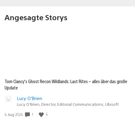
Angesagte Storys
Tom Clancy’s Ghost Recon Wildlands: Last Rites – alles über das große
Update
Lucy O’Brien
Lucy O’Brien, Director, Editorial Communications, Ubisoft
Veröffentlichungsdatum:
1
6
6. Aug 2026