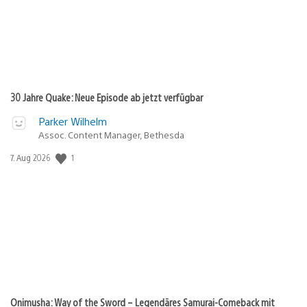
30 Jahre Quake: Neue Episode ab jetzt verfügbar
Parker Wilhelm
Assoc. Content Manager, Bethesda
Veröffentlichungsdatum:
1
7. Aug 2026
Onimusha: Way of the Sword – Legendäres Samurai-Comeback mit