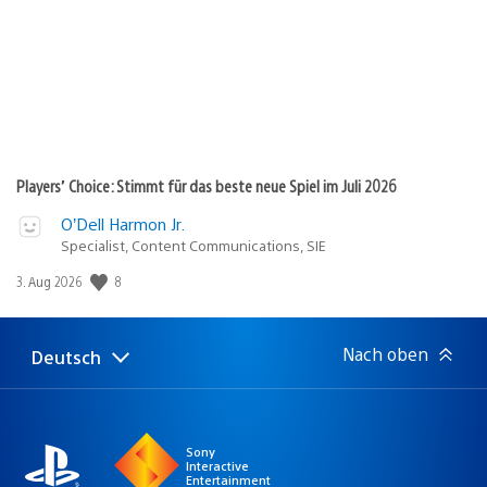
Players’ Choice: Stimmt für das beste neue Spiel im Juli 2026
O’Dell Harmon Jr.
Specialist, Content Communications, SIE
Veröffentlichungsdatum:
8
3. Aug 2026
Nach oben
Deutsch
Select
Aktuelle
a
Region:
region
Sony
Interactive
Entertainment