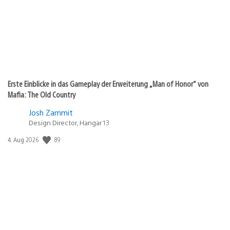
Erste Einblicke in das Gameplay der Erweiterung „Man of Honor“ von
Mafia: The Old Country
Josh Zammit
Design Director, Hangar 13
Veröffentlichungsdatum:
89
4. Aug 2026