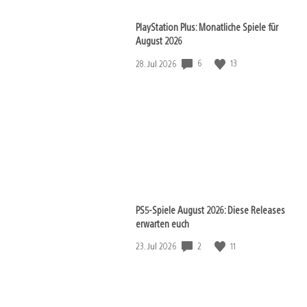
PlayStation Plus: Monatliche Spiele für
August 2026
Veröffentlichungsdatum:
6
13
28. Jul 2026
PS5-Spiele August 2026: Diese Releases
erwarten euch
Veröffentlichungsdatum:
2
11
23. Jul 2026