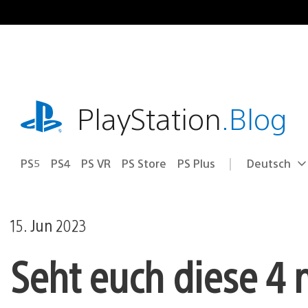
Zum
Inhalt
springen
playstation.com
PlayStation
.Blog
PS5
PS4
PS VR
PS Store
PS Plus
Deutsch
Select
Aktuelle
a
Region:
region
15. Jun 2023
Seht euch diese 4