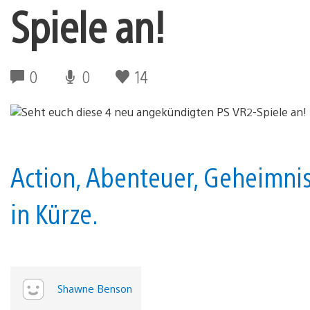
Spiele an!
0
0
14
Action, Abenteuer, Geheimni
in Kürze.
Shawne Benson