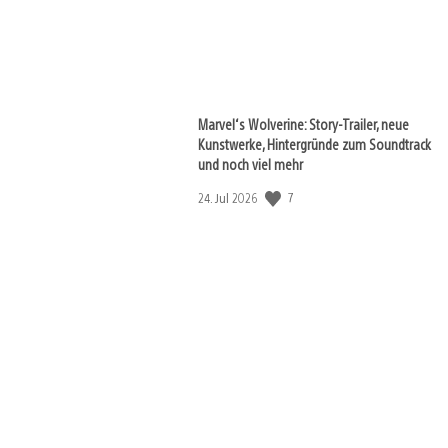
Marvel‘s Wolverine: Story-Trailer, neue
Kunstwerke, Hintergründe zum Soundtrack
und noch viel mehr
Veröffentlichungsdatum:
7
24. Jul 2026