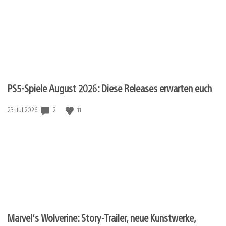
PS5-Spiele August 2026: Diese Releases erwarten euch
Veröffentlichungsdatum:
2
11
23. Jul 2026
Marvel‘s Wolverine: Story-Trailer, neue Kunstwerke,