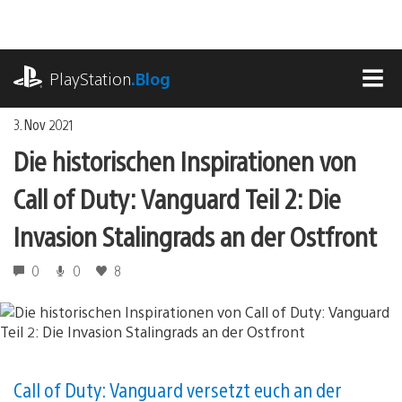
Zum
Inhalt
springen
playstation.com
PlayStation
.Blog
MEN
3. Nov 2021
Die historischen Inspirationen von
Call of Duty: Vanguard Teil 2: Die
Invasion Stalingrads an der Ostfront
0
0
8
Call of Duty: Vanguard versetzt euch an der