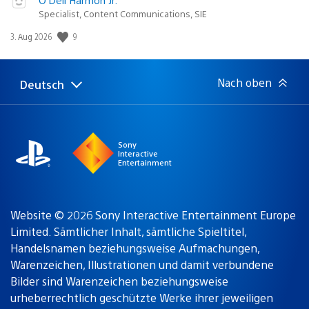
Specialist, Content Communications, SIE
Veröffentlichungsdatum:
9
3. Aug 2026
Nach oben
Deutsch
Select
Aktuelle
a
Region:
region
Sony
Interactive
Entertainment
Website © 2026 Sony Interactive Entertainment Europe
Limited. Sämtlicher Inhalt, sämtliche Spieltitel,
Handelsnamen beziehungsweise Aufmachungen,
Warenzeichen, Illustrationen und damit verbundene
Bilder sind Warenzeichen beziehungsweise
urheberrechtlich geschützte Werke ihrer jeweiligen