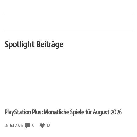
Spotlight Beiträge
PlayStation Plus: Monatliche Spiele für August 2026
Veröffentlichungsdatum:
6
13
28. Jul 2026