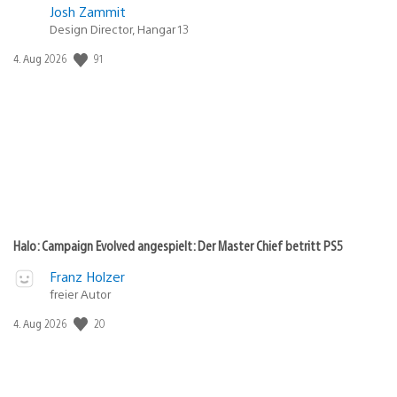
Josh Zammit
Design Director, Hangar 13
Veröffentlichungsdatum:
91
4. Aug 2026
Halo: Campaign Evolved angespielt: Der Master Chief betritt PS5
Franz Holzer
freier Autor
Veröffentlichungsdatum:
20
4. Aug 2026