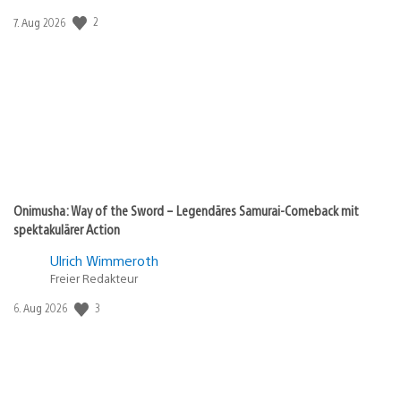
Veröffentlichungsdatum:
2
7. Aug 2026
Onimusha: Way of the Sword – Legendäres Samurai-Comeback mit
spektakulärer Action
Ulrich Wimmeroth
Freier Redakteur
Veröffentlichungsdatum:
3
6. Aug 2026