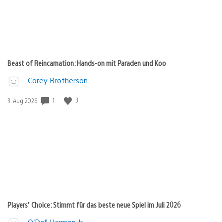
Beast of Reincarnation: Hands-on mit Paraden und Koo
Corey Brotherson
Veröffentlichungsdatum:
1
3
3. Aug 2026
Players’ Choice: Stimmt für das beste neue Spiel im Juli 2026
O’Dell Harmon Jr.