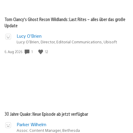
Tom Clancy’s Ghost Recon Wildlands: Last Rites – alles über das große
Update
Lucy O’Brien
Lucy O’Brien, Director, Editorial Communications, Ubisoft
Veröffentlichungsdatum:
1
12
6. Aug 2026
30 Jahre Quake: Neue Episode ab jetzt verfügbar
Parker Wilhelm
Assoc. Content Manager, Bethesda