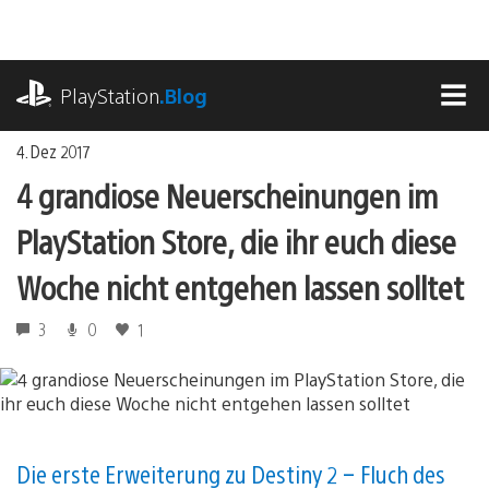
Zum
Inhalt
springen
playstation.com
PlayStation
.Blog
MEN
4. Dez 2017
4 grandiose Neuerscheinungen im
PlayStation Store, die ihr euch diese
Woche nicht entgehen lassen solltet
3
0
1
Die erste Erweiterung zu Destiny 2 – Fluch des