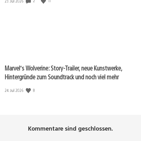
2
11
Veröffentlichungsdatum:
23. Jul 2026
Marvel‘s Wolverine: Story-Trailer, neue Kunstwerke,
Hintergründe zum Soundtrack und noch viel mehr
8
Veröffentlichungsdatum:
24. Jul 2026
Kommentare sind geschlossen.