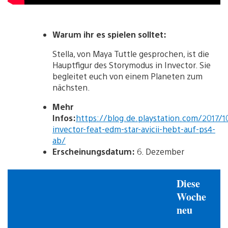
Warum ihr es spielen solltet:
Stella, von Maya Tuttle gesprochen, ist die
Hauptfigur des Storymodus in Invector. Sie
begleitet euch von einem Planeten zum
nächsten.
Mehr
Infos:
https://blog.de.playstation.com/2017/
invector-feat-edm-star-avicii-hebt-auf-ps4-
ab/
Erscheinungsdatum:
6. Dezember
Diese
Woche
neu