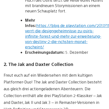
Fluch des Osiris setzt die Reise eures Hüters
mit brandneuen Storymissionen an einem
neuen Schauplatz fort.
Mehr
Infos:
https://blog.de.playstation.com/2017/1
verrt-die-designgeheimnisse-zu-osiris-
infinite-forest-und-mehr-zur-erweiterung-
von-destiny-2-die-nchsten-monat-
erscheint/
Erscheinungsdatum:
5. Dezember
2. The Jak and Daxter Collection
Freut euch auf ein Wiedersehen mit dem kultigen
Platformer-Duo! The Jak and Daxter Collection besteht
aus gleich drei actiongeladenen Abenteuern. Die
Collection enthält alle drei PlayStation 2-Klassiker – Jak
and Daxter, Jak II und Jak 3 – in Remaster-Versionen in