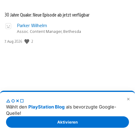
30 Jahre Quake: Neue Episode ab jetzt verfügbar
Parker Wilhelm
Assoc. Content Manager, Bethesda
2
Veröffentlichungsdatum:
7. Aug 2026
✕
△○✕☐
Onimusha: Way of the Sword – Legendäres Samurai-Comeback mit
Wählt den
PlayStation Blog
als bevorzugte Google-
spektakulärer Action
Quelle!
Ulrich Wimmeroth
Aktivieren
Freier Redakteur