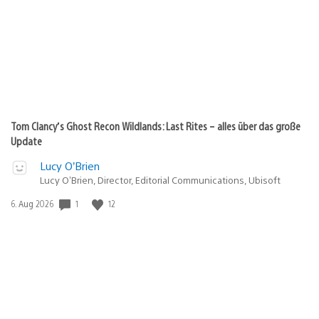
Tom Clancy’s Ghost Recon Wildlands: Last Rites – alles über das große
Update
Lucy O’Brien
Lucy O’Brien, Director, Editorial Communications, Ubisoft
1
12
Veröffentlichungsdatum:
6. Aug 2026