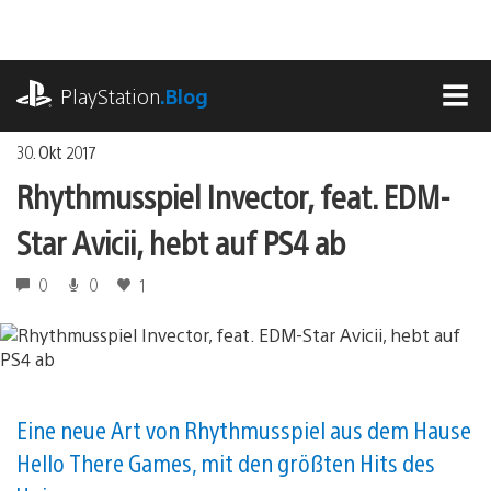
Zum
Inhalt
springen
playstation.com
PlayStation
.Blog
MEN
30. Okt 2017
Rhythmusspiel Invector, feat. EDM-
Star Avicii, hebt auf PS4 ab
0
0
1
Eine neue Art von Rhythmusspiel aus dem Hause
Hello There Games, mit den größten Hits des