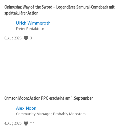
Onimusha: Way of the Sword – Legendäres Samurai-Comeback mit
spektakulärer Action
Ulrich Wimmeroth
Freier Redakteur
3
Veröffentlichungsdatum:
6. Aug 2026
Crimson Moon: Action RPG erscheint am 1. September
Alex Noon
Community Manager, Probably Monsters
114
Veröffentlichungsdatum:
4. Aug 2026