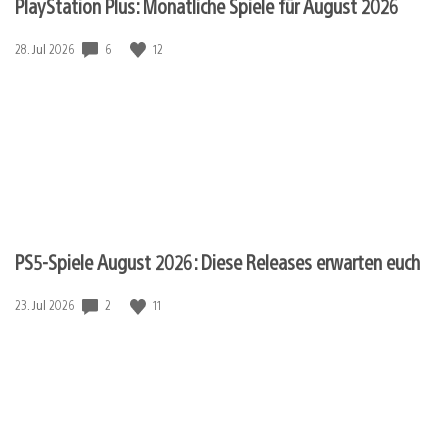
PlayStation Plus: Monatliche Spiele für August 2026
6
12
Veröffentlichungsdatum:
28. Jul 2026
PS5-Spiele August 2026: Diese Releases erwarten euch
2
11
Veröffentlichungsdatum:
23. Jul 2026