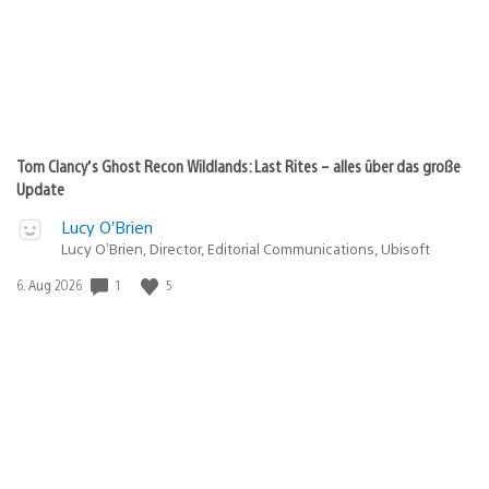
Tom Clancy’s Ghost Recon Wildlands: Last Rites – alles über das große
Update
Lucy O’Brien
Lucy O’Brien, Director, Editorial Communications, Ubisoft
1
5
Veröffentlichungsdatum:
6. Aug 2026