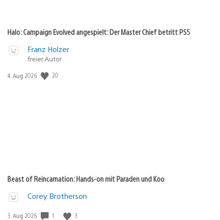
Halo: Campaign Evolved angespielt: Der Master Chief betritt PS5
Franz Holzer
freier Autor
20
Veröffentlichungsdatum:
4. Aug 2026
Beast of Reincarnation: Hands-on mit Paraden und Koo
Corey Brotherson
1
3
Veröffentlichungsdatum:
3. Aug 2026