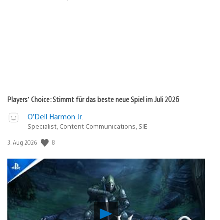
Players’ Choice: Stimmt für das beste neue Spiel im Juli 2026
O’Dell Harmon Jr.
Specialist, Content Communications, SIE
8
Veröffentlichungsdatum:
3. Aug 2026
Verho