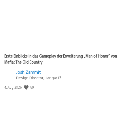
Erste Einblicke in das Gameplay der Erweiterung „Man of Honor“ von
Mafia: The Old Country
Josh Zammit
Design Director, Hangar 13
89
Veröffentlichungsdatum:
4. Aug 2026