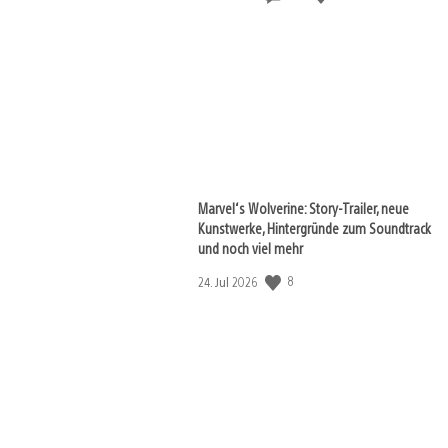
Marvel‘s Wolverine: Story-Trailer, neue
Kunstwerke, Hintergründe zum Soundtrack
und noch viel mehr
8
Veröffentlichungsdatum:
24. Jul 2026