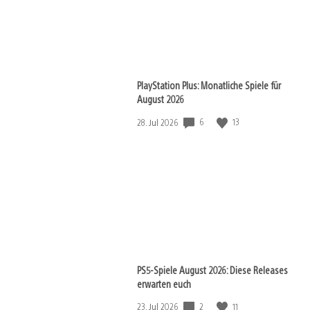
PlayStation Plus: Monatliche Spiele für
August 2026
6
13
Veröffentlichungsdatum:
28. Jul 2026
PS5-Spiele August 2026: Diese Releases
erwarten euch
2
11
Veröffentlichungsdatum:
23. Jul 2026