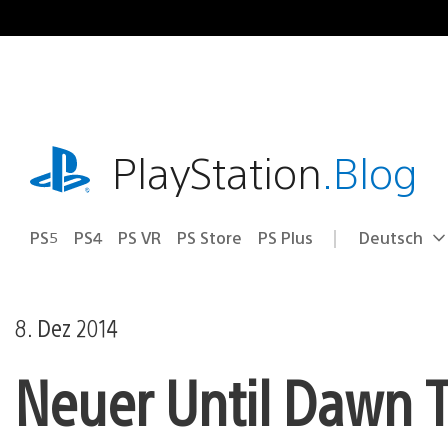
Zum
Inhalt
springen
playstation.com
PlayStation
.Blog
PS5
PS4
PS VR
PS Store
PS Plus
Deutsch
Select
Aktuelle
a
Region:
region
8. Dez 2014
Neuer Until Dawn Tr