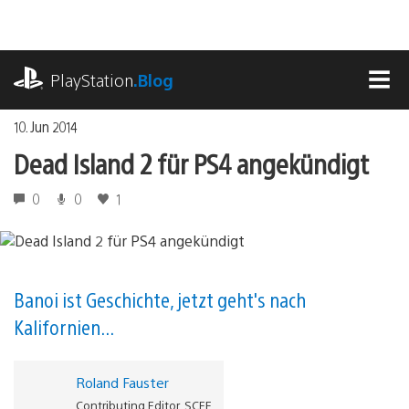
Zum
Inhalt
springen
playstation.com
PlayStation
.Blog
MEN
10. Jun 2014
Dead Island 2 für PS4 angekündigt
0
0
1
Banoi ist Geschichte, jetzt geht's nach
Kalifornien...
Roland Fauster
Contributing Editor, SCEE