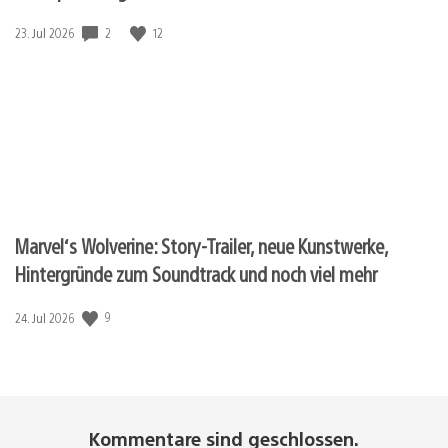
2
12
Veröffentlichungsdatum:
23. Jul 2026
Marvel‘s Wolverine: Story-Trailer, neue Kunstwerke,
Hintergründe zum Soundtrack und noch viel mehr
9
Veröffentlichungsdatum:
24. Jul 2026
Kommentare sind geschlossen.