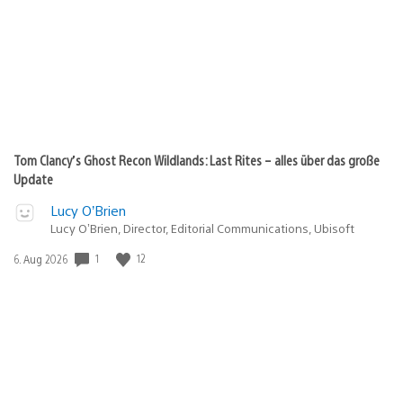
Tom Clancy’s Ghost Recon Wildlands: Last Rites – alles über das große
Update
Lucy O’Brien
Lucy O’Brien, Director, Editorial Communications, Ubisoft
1
12
Veröffentlichungsdatum:
6. Aug 2026