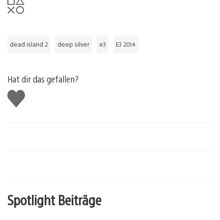
dead island 2
deep silver
e3
E3 2014
Hat dir das gefallen?
Gefällt
mir
Spotlight Beiträge