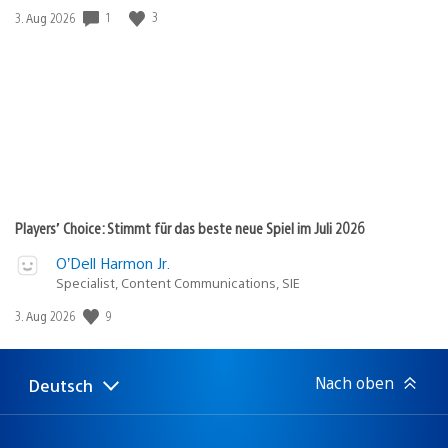
1
3
Veröffentlichungsdatum:
3. Aug 2026
Players’ Choice: Stimmt für das beste neue Spiel im Juli 2026
O’Dell Harmon Jr.
Specialist, Content Communications, SIE
9
Veröffentlichungsdatum:
3. Aug 2026
Nach oben
Deutsch
Select
Aktuelle
a
Region:
region