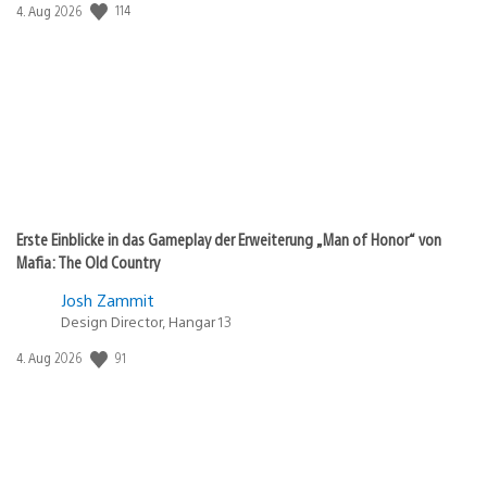
114
Veröffentlichungsdatum:
4. Aug 2026
Erste Einblicke in das Gameplay der Erweiterung „Man of Honor“ von
Mafia: The Old Country
Josh Zammit
Design Director, Hangar 13
91
Veröffentlichungsdatum:
4. Aug 2026