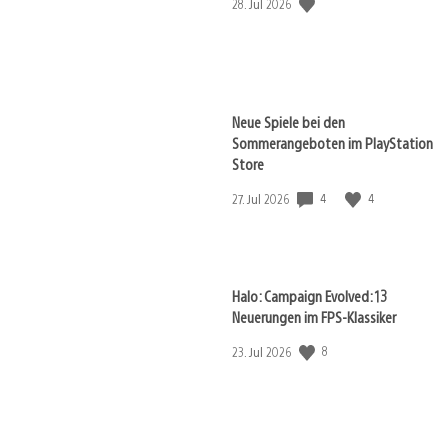
Veröffentlichungsdatum:
28. Jul 2026
Neue Spiele bei den
Sommerangeboten im PlayStation
Store
4
4
Veröffentlichungsdatum:
27. Jul 2026
Halo: Campaign Evolved: 13
Neuerungen im FPS-Klassiker
8
Veröffentlichungsdatum:
23. Jul 2026