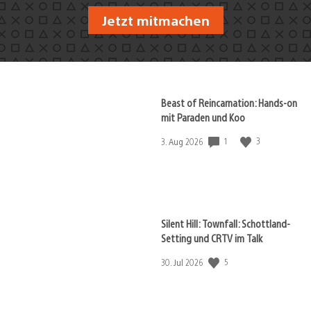
Jetzt mitmachen
Beast of Reincarnation: Hands-on
mit Paraden und Koo
1
3
Veröffentlichungsdatum:
3. Aug 2026
Silent Hill: Townfall: Schottland-
Setting und CRTV im Talk
5
Veröffentlichungsdatum:
30. Jul 2026