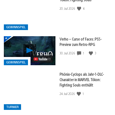
Veröffentlicht
4
Veröffentlichungsdatum:
20. Jul 2026
in:
gewinnspiel
GEWINNSPIEL
Verho – Curse of Faces: PS5-
Preview zum Retro-RPG
Verho
Veröffentlicht
1
3
Veröffentlichungsdatum:
30. Jul 2026
–
Curse
in:
GEWINNSPIEL
of
Gewinnspiel
Faces:
PS5-
Phönix-Cyclops als Jahr-1-DLC-
Preview
Charakter in MARVEL Tōkon:
zum
Fighting Souls enthüllt
Retro-
RPG
Veröffentlicht
1
Veröffentlichungsdatum:
24. Jul 2026
Video
in:
abspielen
Turnier
TURNIER