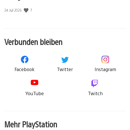
7
Veröffentlichungsdatum:
24. Jul 2026
Verbunden bleiben
Facebook
Twitter
Instagram
YouTube
Twitch
Mehr PlayStation