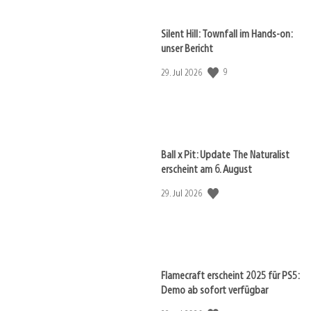
Silent Hill: Townfall im Hands-on:
unser Bericht
9
Veröffentlichungsdatum:
29. Jul 2026
Ball x Pit: Update The Naturalist
erscheint am 6. August
Veröffentlichungsdatum:
29. Jul 2026
Flamecraft erscheint 2025 für PS5:
Demo ab sofort verfügbar