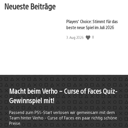
Neueste Beiträge
Players’ Choice: Stimmt für das
beste neue Spiel im Juli 2026
8
Veröffentlichungsdatum:
3. Aug 2026
Macht beim Verho – Curse of Faces Quiz-
Gewinnspiel mit!
Passend zum PS5-Start verlosen wir gemeinsam mit dem
Team hinter Verho - Curse of Faces ein paar richtig schöne
Preise.