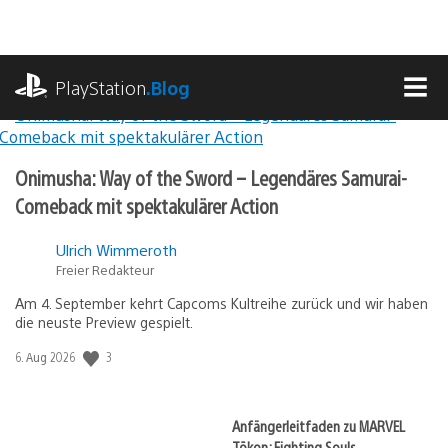
Zum
Inhalt
springen
playstation.com
PlayStation
.Blog
MEN
Leitgeschichten
Der
Onimusha: Way of the Sword – Legendäres Samurai-
deutschsprachige
Comeback mit spektakulärer Action
PlayStation
Ulrich Wimmeroth
Freier Redakteur
Blog
Am 4. September kehrt Capcoms Kultreihe zurück und wir haben
die neuste Preview gespielt.
3
Veröffentlichungsdatum:
6. Aug 2026
Anfängerleitfaden zu MARVEL
Tōkon: Fighting Souls