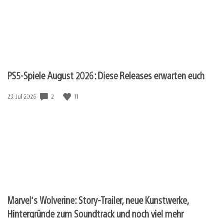
PS5-Spiele August 2026: Diese Releases erwarten euch
2
11
Veröffentlichungsdatum:
23. Jul 2026
Marvel‘s Wolverine: Story-Trailer, neue Kunstwerke,
Hintergründe zum Soundtrack und noch viel mehr