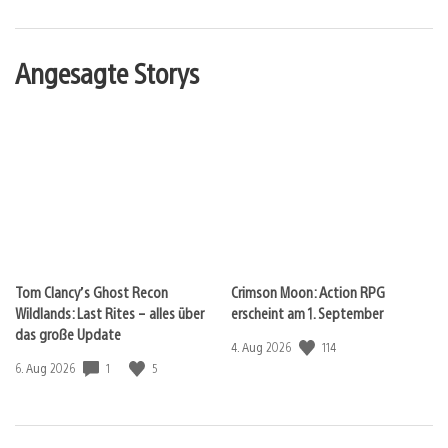
Angesagte Storys
Tom Clancy’s Ghost Recon
Crimson Moon: Action RPG
Wildlands: Last Rites – alles über
erscheint am 1. September
das große Update
114
Veröffentlichungsdatum:
4. Aug 2026
1
5
Veröffentlichungsdatum:
6. Aug 2026