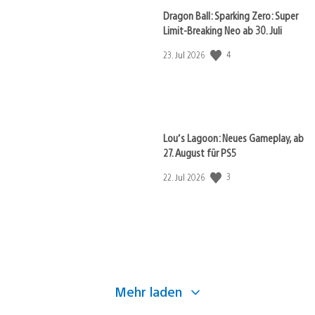
Dragon Ball: Sparking Zero: Super
Limit-Breaking Neo ab 30. Juli
4
Veröffentlichungsdatum:
23. Jul 2026
Lou’s Lagoon: Neues Gameplay, ab
27. August für PS5
3
Veröffentlichungsdatum:
22. Jul 2026
Mehr laden