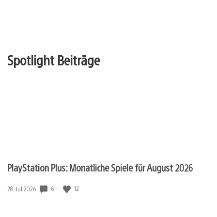
Spotlight Beiträge
PlayStation Plus: Monatliche Spiele für August 2026
6
12
Veröffentlichungsdatum:
28. Jul 2026