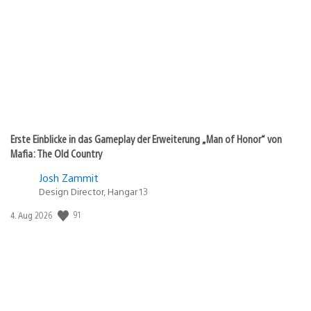
Erste Einblicke in das Gameplay der Erweiterung „Man of Honor“ von
Mafia: The Old Country
Josh Zammit
Design Director, Hangar 13
Veröffentlichungsdatum:
91
4. Aug 2026