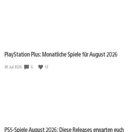
PlayStation Plus: Monatliche Spiele für August 2026
Veröffentlichungsdatum:
6
13
28. Jul 2026
PS5-Spiele August 2026: Diese Releases erwarten euch