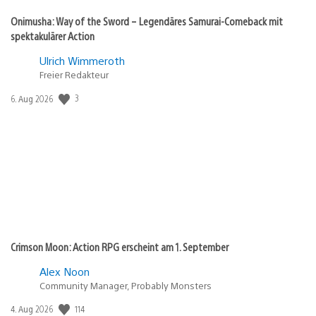
Onimusha: Way of the Sword – Legendäres Samurai-Comeback mit
spektakulärer Action
Ulrich Wimmeroth
Freier Redakteur
Veröffentlichungsdatum:
3
6. Aug 2026
Crimson Moon: Action RPG erscheint am 1. September
Alex Noon
Community Manager, Probably Monsters
Veröffentlichungsdatum:
114
4. Aug 2026