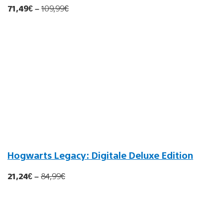
71,49€
–
109
,99€
Hogwarts Legacy: Digitale Deluxe Edition
21,24€
–
84
,99
€