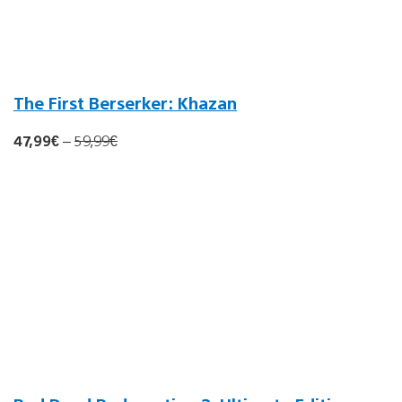
The First Berserker: Khazan
47,99€
–
59,99€