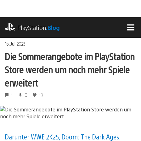
Zum
Inhalt
springen
playstation.com
PlayStation
.Blog
MEN
16. Jul 2025
Die Sommerangebote im PlayStation
Store werden um noch mehr Spiele
erweitert
1
0
13
Darunter WWE 2K25, Doom: The Dark Ages,