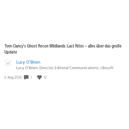
Tom Clancy’s Ghost Recon Wildlands: Last Rites – alles über das große
Update
Lucy O’Brien
Lucy O’Brien, Director, Editorial Communications, Ubisoft
Veröffentlichungsdatum:
1
12
6. Aug 2026