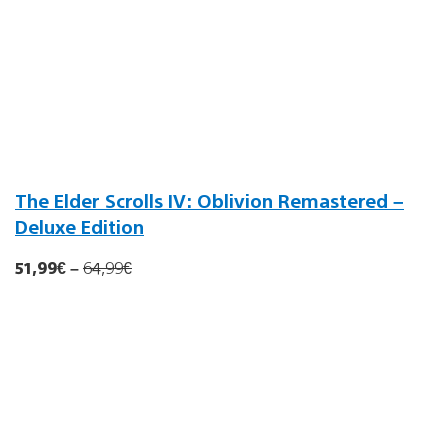
The Elder Scrolls IV: Oblivion Remastered –
Deluxe Edition
51,99€
–
6
4
,99
€