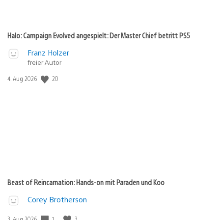
Halo: Campaign Evolved angespielt: Der Master Chief betritt PS5
Franz Holzer
freier Autor
Veröffentlichungsdatum:
20
4. Aug 2026
Beast of Reincarnation: Hands-on mit Paraden und Koo
Corey Brotherson
Veröffentlichungsdatum:
1
3
3. Aug 2026