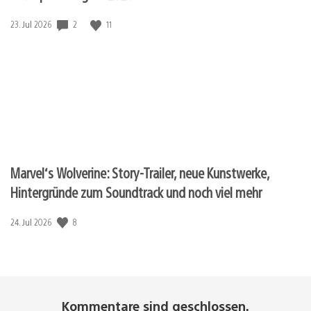
Veröffentlichungsdatum:
2
11
23. Jul 2026
Marvel‘s Wolverine: Story-Trailer, neue Kunstwerke,
Hintergründe zum Soundtrack und noch viel mehr
Veröffentlichungsdatum:
8
24. Jul 2026
Kommentare sind geschlossen.