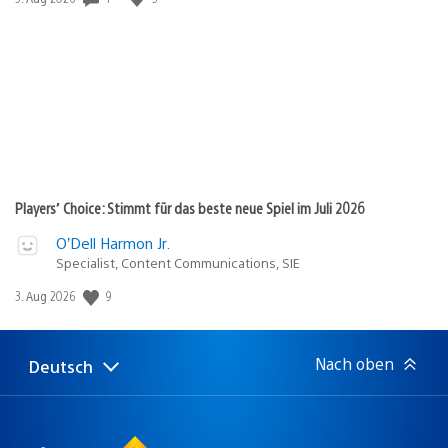
Players’ Choice: Stimmt für das beste neue Spiel im Juli 2026
O’Dell Harmon Jr.
Specialist, Content Communications, SIE
Veröffentlichungsdatum:
9
3. Aug 2026
Nach oben
Deutsch
Select
Aktuelle
a
Region:
region