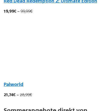
Red Dead Redemption 2: Ultimate Edition
19,99€
–
9
9
,99
€
Palworld
21,74€
–
28
,99
€
Sommerangebote direkt von