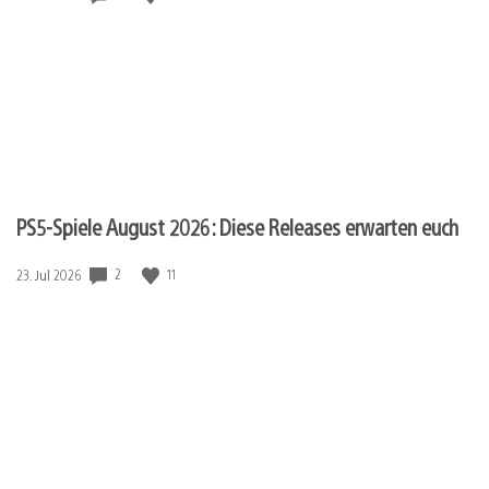
PS5-Spiele August 2026: Diese Releases erwarten euch
Veröffentlichungsdatum:
2
11
23. Jul 2026