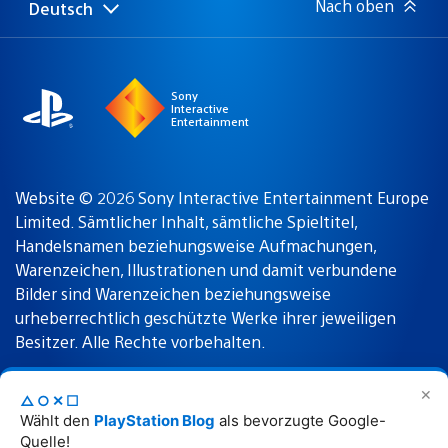
Nach oben
Deutsch
Select
Aktuelle
a
Region:
region
Sony
Interactive
Entertainment
Website © 2026 Sony Interactive Entertainment Europe
Limited. Sämtlicher Inhalt, sämtliche Spieltitel,
Handelsnamen beziehungsweise Aufmachungen,
Warenzeichen, Illustrationen und damit verbundene
Bilder sind Warenzeichen beziehungsweise
urheberrechtlich geschützte Werke ihrer jeweiligen
Besitzer. Alle Rechte vorbehalten.
✕
△○✕☐
Nutzungsbedingungen
Datenschutzrichtlinie
Wählt den
PlayStation Blog
als bevorzugte Google-
Quelle!