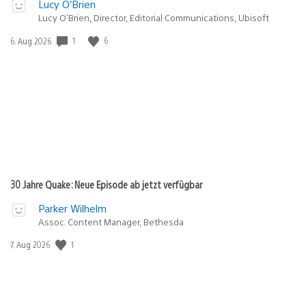
Lucy O’Brien
Lucy O’Brien, Director, Editorial Communications, Ubisoft
Veröffentlichungsdatum:
1
6
6. Aug 2026
30 Jahre Quake: Neue Episode ab jetzt verfügbar
Parker Wilhelm
Assoc. Content Manager, Bethesda
Veröffentlichungsdatum:
1
7. Aug 2026