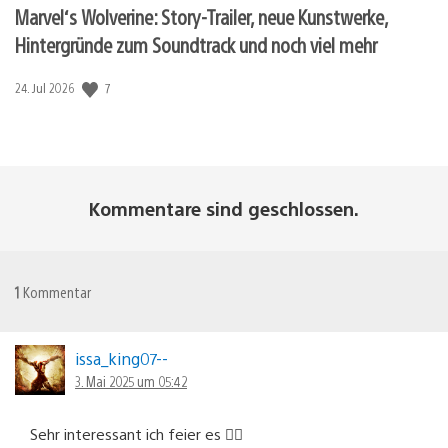
Marvel‘s Wolverine: Story-Trailer, neue Kunstwerke,
Hintergründe zum Soundtrack und noch viel mehr
Veröffentlichungsdatum:
7
24. Jul 2026
Kommentare sind geschlossen.
1
Kommentar
issa_king07--
3. Mai 2025 um 05:42
Sehr interessant ich feier es 👍🏼