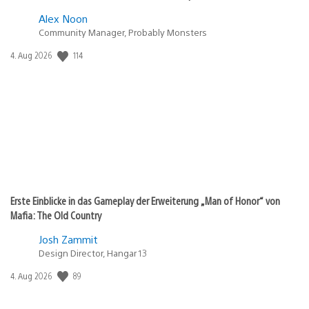
Alex Noon
Community Manager, Probably Monsters
Veröffentlichungsdatum:
114
4. Aug 2026
Erste Einblicke in das Gameplay der Erweiterung „Man of Honor“ von
Mafia: The Old Country
Josh Zammit
Design Director, Hangar 13
Veröffentlichungsdatum:
89
4. Aug 2026