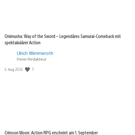
Onimusha: Way of the Sword – Legendäres Samurai-Comeback mit
spektakulärer Action
Ulrich Wimmeroth
Freier Redakteur
Veröffentlichungsdatum:
3
6. Aug 2026
Crimson Moon: Action RPG erscheint am 1. September