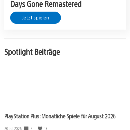
Days Gone Remastered
Jetzt spielen
Spotlight Beiträge
PlayStation Plus: Monatliche Spiele für August 2026
Veröffentlichungsdatum:
6
13
28. Jul 2026