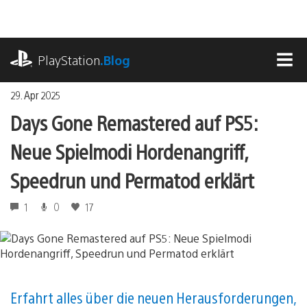
Zum
Inhalt
springen
playstation.com
PlayStation
.Blog
MEN
29. Apr 2025
Days Gone Remastered auf PS5:
Neue Spielmodi Hordenangriff,
Speedrun und Permatod erklärt
1
0
17
Erfahrt alles über die neuen Herausforderungen,