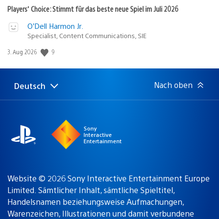
Players’ Choice: Stimmt für das beste neue Spiel im Juli 2026
O’Dell Harmon Jr.
Specialist, Content Communications, SIE
Veröffentlichungsdatum:
9
3. Aug 2026
Nach oben
Deutsch
Select
Aktuelle
a
Region:
region
Sony
Interactive
Entertainment
Website © 2026 Sony Interactive Entertainment Europe
Limited. Sämtlicher Inhalt, sämtliche Spieltitel,
Handelsnamen beziehungsweise Aufmachungen,
Warenzeichen, Illustrationen und damit verbundene