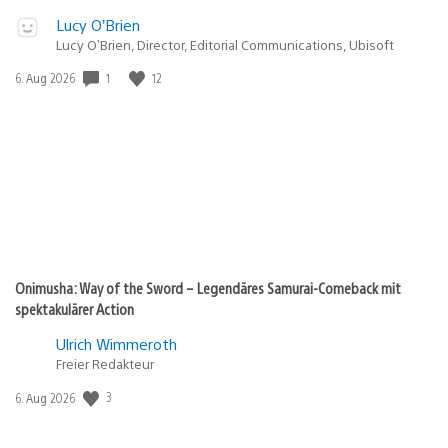
Lucy O’Brien
Lucy O’Brien, Director, Editorial Communications, Ubisoft
Veröffentlichungsdatum:
1
12
6. Aug 2026
Onimusha: Way of the Sword – Legendäres Samurai-Comeback mit
spektakulärer Action
Ulrich Wimmeroth
Freier Redakteur
Veröffentlichungsdatum:
3
6. Aug 2026