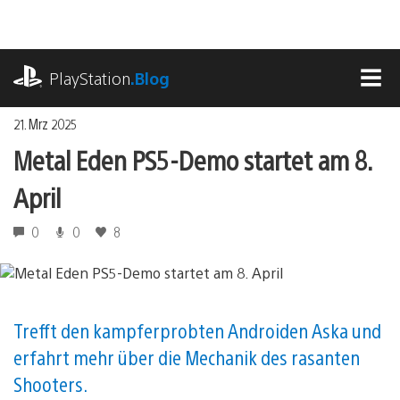
Zum
Inhalt
springen
playstation.com
PlayStation
.Blog
MEN
21. Mrz 2025
Metal Eden PS5-Demo startet am 8.
April
0
0
8
Trefft den kampferprobten Androiden Aska und
erfahrt mehr über die Mechanik des rasanten
Shooters.