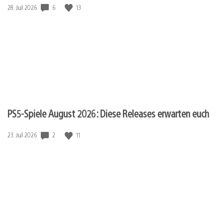
Veröffentlichungsdatum:
6
13
28. Jul 2026
PS5-Spiele August 2026: Diese Releases erwarten euch
Veröffentlichungsdatum:
2
11
23. Jul 2026