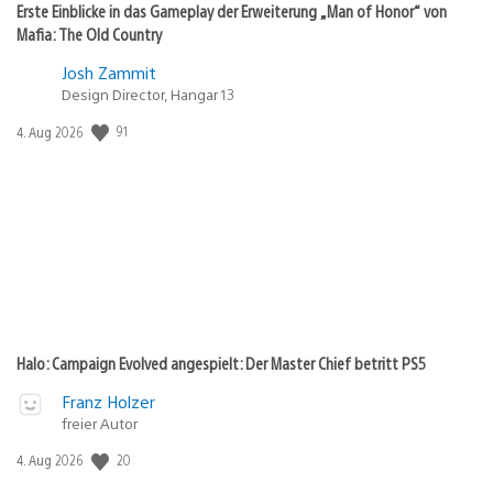
Erste Einblicke in das Gameplay der Erweiterung „Man of Honor“ von
Mafia: The Old Country
Josh Zammit
Design Director, Hangar 13
Veröffentlichungsdatum:
91
4. Aug 2026
Halo: Campaign Evolved angespielt: Der Master Chief betritt PS5
Franz Holzer
freier Autor
Veröffentlichungsdatum:
20
4. Aug 2026