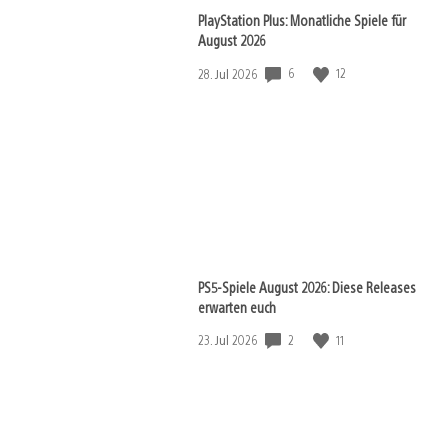
PlayStation Plus: Monatliche Spiele für
View
August 2026
and
download
Veröffentlichungsdatum:
6
12
28. Jul 2026
image
View
and
download
image
PS5-Spiele August 2026: Diese Releases
erwarten euch
Veröffentlichungsdatum:
2
11
23. Jul 2026