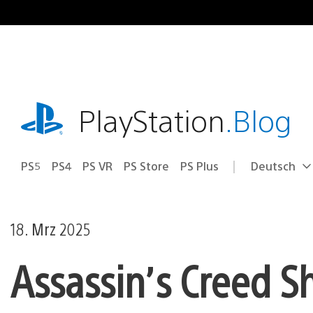
Zum
Inhalt
springen
playstation.com
PlayStation
.Blog
PS5
PS4
PS VR
PS Store
PS Plus
Deutsch
Select
Aktuelle
a
Region:
region
18. Mrz 2025
Assassin’s Creed 