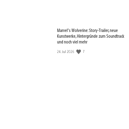
View
and
download
image
Marvel‘s Wolverine: Story-Trailer, neue
Kunstwerke, Hintergründe zum Soundtrack
und noch viel mehr
Veröffentlichungsdatum:
7
24. Jul 2026
View
and
download
image