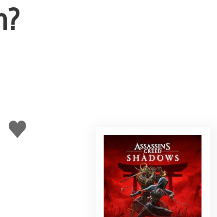
n?
Gefällt
mir