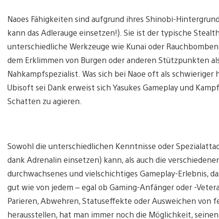
Naoes Fähigkeiten sind aufgrund ihres Shinobi-Hintergrunds
kann das Adlerauge einsetzen!). Sie ist der typische Steal
unterschiedliche Werkzeuge wie Kunai oder Rauchbomben ei
dem Erklimmen von Burgen oder anderen Stützpunkten als 
Nahkampfspezialist. Was sich bei Naoe oft als schwieriger h
Ubisoft sei Dank erweist sich Yasukes Gameplay und Kampfs
Schatten zu agieren.
Sowohl die unterschiedlichen Kenntnisse oder Spezialattac
dank Adrenalin einsetzen) kann, als auch die verschiedene
durchwachsenes und vielschichtiges Gameplay-Erlebnis, da
gut wie von jedem – egal ob Gaming-Anfänger oder -Veter
Parieren, Abwehren, Statuseffekte oder Ausweichen von fei
herausstellen, hat man immer noch die Möglichkeit, seine