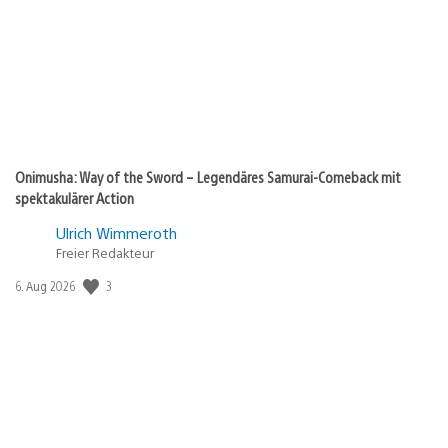
Onimusha: Way of the Sword – Legendäres Samurai-Comeback mit
spektakulärer Action
Ulrich Wimmeroth
Freier Redakteur
Veröffentlichungsdatum:
3
6. Aug 2026