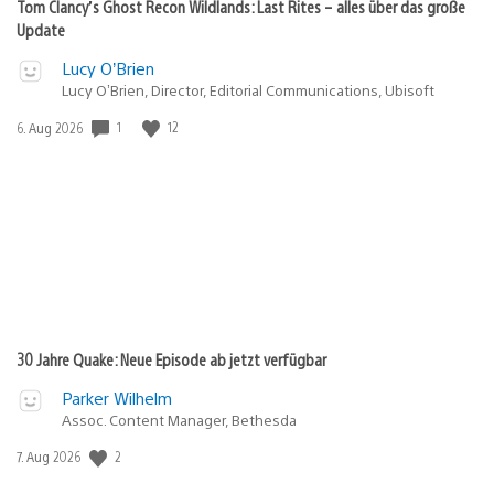
Tom Clancy’s Ghost Recon Wildlands: Last Rites – alles über das große
Update
Lucy O’Brien
Lucy O’Brien, Director, Editorial Communications, Ubisoft
Veröffentlichungsdatum:
1
12
6. Aug 2026
30 Jahre Quake: Neue Episode ab jetzt verfügbar
Parker Wilhelm
Assoc. Content Manager, Bethesda
Veröffentlichungsdatum:
2
7. Aug 2026