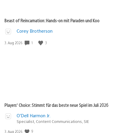
Beast of Reincarnation: Hands-on mit Paraden und Koo
Corey Brotherson
Veröffentlichungsdatum:
1
3
3. Aug 2026
Players’ Choice: Stimmt für das beste neue Spiel im Juli 2026
O’Dell Harmon Jr.
Specialist, Content Communications, SIE
Veröffentlichungsdatum:
9
3. Aug 2026