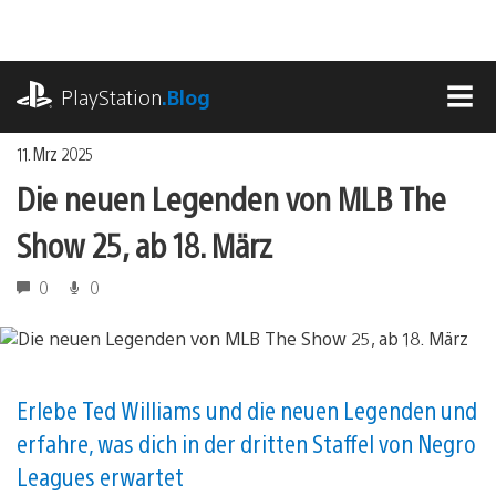
Zum
Inhalt
springen
playstation.com
PlayStation
.Blog
MEN
11. Mrz 2025
Die neuen Legenden von MLB The
Show 25, ab 18. März
0
0
Erlebe Ted Williams und die neuen Legenden und
erfahre, was dich in der dritten Staffel von Negro
Leagues erwartet