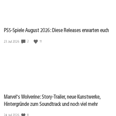
PS5-Spiele August 2026: Diese Releases erwarten euch
Veröffentlichungsdatum:
2
11
23. Jul 2026
Marvel‘s Wolverine: Story-Trailer, neue Kunstwerke,
Hintergründe zum Soundtrack und noch viel mehr
Veröffentlichungsdatum:
8
24. Jul 2026