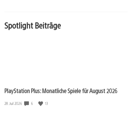
Spotlight Beiträge
PlayStation Plus: Monatliche Spiele für August 2026
Veröffentlichungsdatum:
6
13
28. Jul 2026