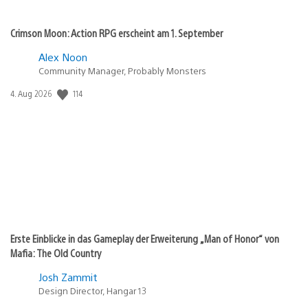
Crimson Moon: Action RPG erscheint am 1. September
Alex Noon
Community Manager, Probably Monsters
Veröffentlichungsdatum:
114
4. Aug 2026
Erste Einblicke in das Gameplay der Erweiterung „Man of Honor“ von
Mafia: The Old Country
Josh Zammit
Design Director, Hangar 13