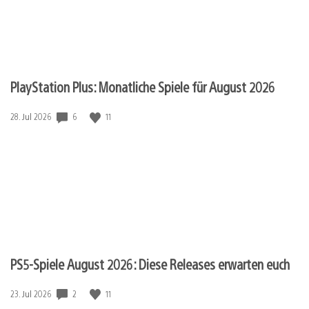
PlayStation Plus: Monatliche Spiele für August 2026
Veröffentlichungsdatum:
6
11
28. Jul 2026
PS5-Spiele August 2026: Diese Releases erwarten euch
Veröffentlichungsdatum:
2
11
23. Jul 2026