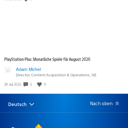
PlayStation Plus: Monatliche Spiele für August 2026
Adam Michel
Director, Content Acquisition & Operations, SIE
Veröffentlichungsdatum:
6
11
28. Jul 2026
Nach oben
Deutsch
Select
Aktuelle
a
Region:
region