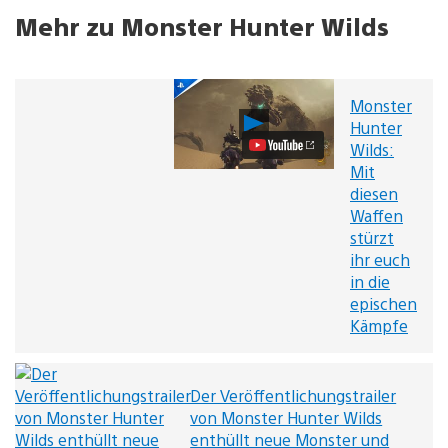
Mehr zu Monster Hunter Wilds
Monster
Monster
Hunter
Hunter
Wilds:
Wilds:
Mit
Mit
diesen
diesen
Waffen
Waffen
stürzt
stürzt
ihr
ihr euch
euch
in
in die
die
epischen
epischen
Kämpfe
Kämpfe
Video
abspielen
Der Veröffentlichungstrailer
von Monster Hunter Wilds
enthüllt neue Monster und