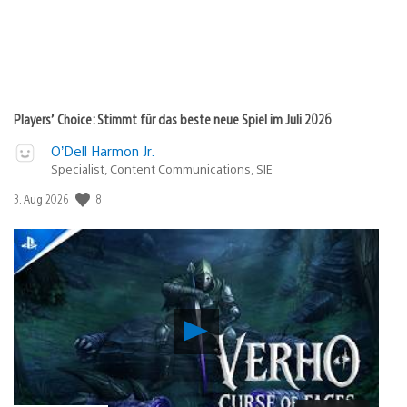
Players’ Choice: Stimmt für das beste neue Spiel im Juli 2026
O’Dell Harmon Jr.
Specialist, Content Communications, SIE
Veröffentlichungsdatum:
8
3. Aug 2026
Verho
–
Curse
of
Faces: