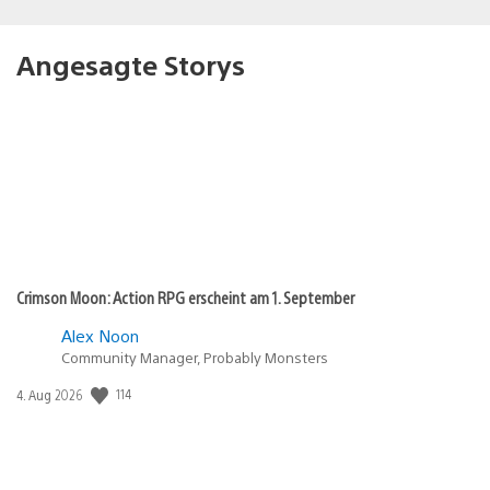
Angesagte Storys
Crimson Moon: Action RPG erscheint am 1. September
Alex Noon
Community Manager, Probably Monsters
Veröffentlichungsdatum:
114
4. Aug 2026