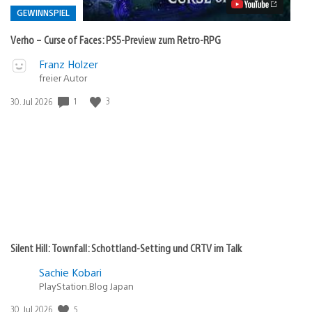
PS5-
Preview
GEWINNSPIEL
zum
Retro-
Verho – Curse of Faces: PS5-Preview zum Retro-RPG
RPG
Video
Veröffentlicht
Franz Holzer
abspielen
in:
freier Autor
Gewinnspiel
Veröffentlichungsdatum:
1
3
30. Jul 2026
Silent Hill: Townfall: Schottland-Setting und CRTV im Talk
Sachie Kobari
PlayStation.Blog Japan
Veröffentlichungsdatum:
5
30. Jul 2026