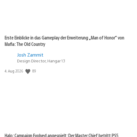
Erste Einblicke in das Gameplay der Erweiterung „Man of Honor“ von
Mafia: The Old Country
Josh Zammit
Design Director, Hangar 13
Veröffentlichungsdatum:
89
4. Aug 2026
Halo: Campaign Evolved angespielt: Der Master Chief betritt PS5