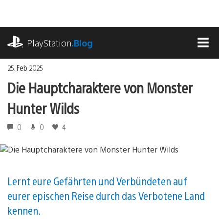
Zum
Inhalt
springen
playstation.com
PlayStation
.Blog
MEN
25. Feb 2025
Die Hauptcharaktere von Monster
Hunter Wilds
0
0
4
Lernt eure Gefährten und Verbündeten auf
eurer epischen Reise durch das Verbotene Land
kennen.