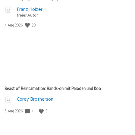
Franz Holzer
freier Autor
Veröffentlichungsdatum:
20
4. Aug 2026
Beast of Reincarnation: Hands-on mit Paraden und Koo
Corey Brotherson
Veröffentlichungsdatum:
1
3
3. Aug 2026