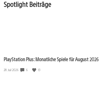
Spotlight Beiträge
PlayStation Plus: Monatliche Spiele für August 2026
Veröffentlichungsdatum:
6
13
28. Jul 2026