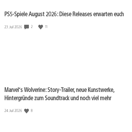
PS5-Spiele August 2026: Diese Releases erwarten euch
Veröffentlichungsdatum:
2
11
23. Jul 2026
Marvel‘s Wolverine: Story-Trailer, neue Kunstwerke,
Hintergründe zum Soundtrack und noch viel mehr
Veröffentlichungsdatum:
8
24. Jul 2026