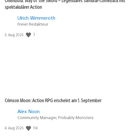
Onimusha: Way of the Sword – Legendäres Samurai-Comeback mit
spektakulärer Action
Ulrich Wimmeroth
Freier Redakteur
Veröffentlichungsdatum:
3
6. Aug 2026
Crimson Moon: Action RPG erscheint am 1. September
Alex Noon
Community Manager, Probably Monsters
Veröffentlichungsdatum:
114
4. Aug 2026