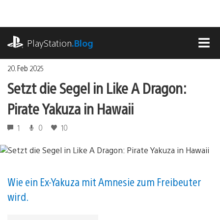
Zum
Inhalt
springen
playstation.com
PlayStation
.Blog
MEN
20. Feb 2025
Setzt die Segel in Like A Dragon:
Pirate Yakuza in Hawaii
1
0
10
Wie ein Ex-Yakuza mit Amnesie zum Freibeuter
wird.