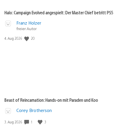
Halo: Campaign Evolved angespielt: Der Master Chief betritt PS5
Franz Holzer
freier Autor
Veröffentlichungsdatum:
20
4. Aug 2026
Beast of Reincarnation: Hands-on mit Paraden und Koo
Corey Brotherson
Veröffentlichungsdatum:
1
3
3. Aug 2026