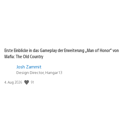
Erste Einblicke in das Gameplay der Erweiterung „Man of Honor“ von
Mafia: The Old Country
Josh Zammit
Design Director, Hangar 13
Veröffentlichungsdatum:
91
4. Aug 2026