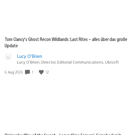
Tom Clancy’s Ghost Recon Wildlands: Last Rites – alles über das große
Update
Lucy O’Brien
Lucy O’Brien, Director, Editorial Communications, Ubisoft
Veröffentlichungsdatum:
1
12
6. Aug 2026