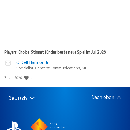
Players’ Choice: Stimmt für das beste neue Spiel im Juli 2026
O’Dell Harmon Jr.
Specialist, Content Communications, SIE
Veröffentlichungsdatum:
9
3. Aug 2026
Nach oben
Deutsch
Select
Aktuelle
a
Region:
region
Sony
Interactive