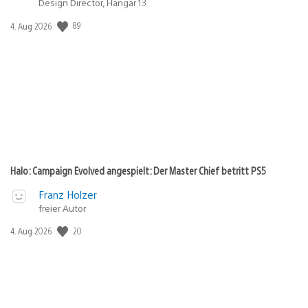
Design Director, Hangar 13
Veröffentlichungsdatum:
89
4. Aug 2026
Halo: Campaign Evolved angespielt: Der Master Chief betritt PS5
Franz Holzer
freier Autor
Veröffentlichungsdatum:
20
4. Aug 2026