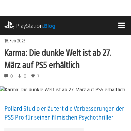
Zum
Inhalt
springen
playstation.com
PlayStation
.Blog
MEN
18. Feb 2025
Karma: Die dunkle Welt ist ab 27.
März auf PS5 erhältlich
0
0
7
Pollard Studio erläutert die Verbesserungen der
PS5 Pro für seinen filmischen Psychothriller.