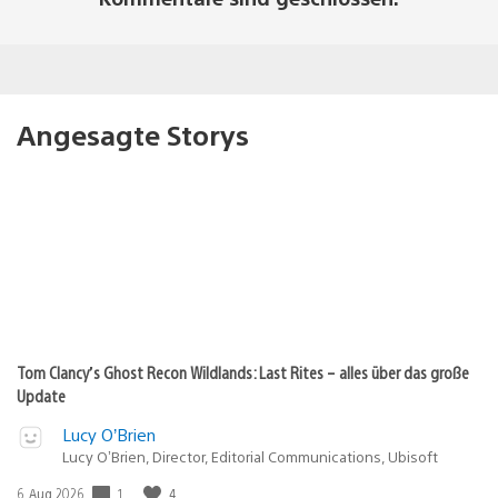
Angesagte Storys
Tom Clancy’s Ghost Recon Wildlands: Last Rites – alles über das große
Update
Lucy O’Brien
Lucy O’Brien, Director, Editorial Communications, Ubisoft
Veröffentlichungsdatum:
1
4
6. Aug 2026