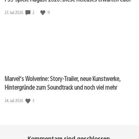
Veröffentlichungsdatum:
2
11
23. Jul 2026
Marvel‘s Wolverine: Story-Trailer, neue Kunstwerke,
Hintergründe zum Soundtrack und noch viel mehr
Veröffentlichungsdatum:
7
24. Jul 2026
Kommentare sind geschlossen.