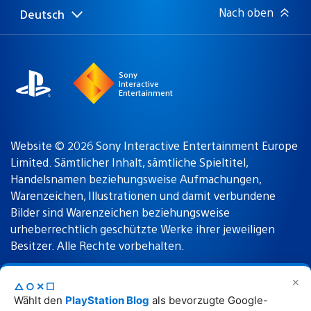
Nach oben
Deutsch
Select
Aktuelle
a
Region:
region
Sony
Interactive
Entertainment
Website © 2026 Sony Interactive Entertainment Europe
Limited. Sämtlicher Inhalt, sämtliche Spieltitel,
Handelsnamen beziehungsweise Aufmachungen,
Warenzeichen, Illustrationen und damit verbundene
Bilder sind Warenzeichen beziehungsweise
urheberrechtlich geschützte Werke ihrer jeweiligen
Besitzer. Alle Rechte vorbehalten.
✕
△○✕☐
Nutzungsbedingungen
Datenschutzrichtlinie
Wählt den
PlayStation Blog
als bevorzugte Google-