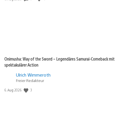
Onimusha: Way of the Sword – Legendäres Samurai-Comeback mit
spektakulärer Action
Ulrich Wimmeroth
Freier Redakteur
Veröffentlichungsdatum:
3
6. Aug 2026