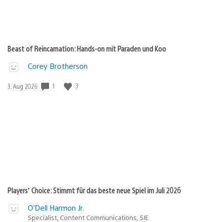
Beast of Reincarnation: Hands-on mit Paraden und Koo
Corey Brotherson
Veröffentlichungsdatum:
1
3
3. Aug 2026
Players’ Choice: Stimmt für das beste neue Spiel im Juli 2026
O’Dell Harmon Jr.
Specialist, Content Communications, SIE