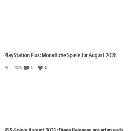
PlayStation Plus: Monatliche Spiele für August 2026
Veröffentlichungsdatum:
6
12
28. Jul 2026
PS5-Spiele August 2026: Diese Releases erwarten euch