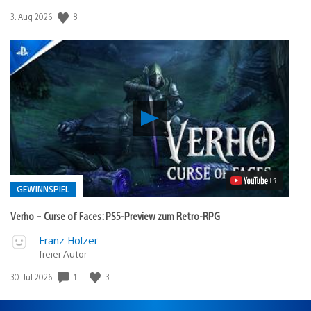
Veröffentlichungsdatum:
8
3. Aug 2026
Verho
–
Curse
of
Faces:
PS5-
Preview
GEWINNSPIEL
zum
Retro-
Verho – Curse of Faces: PS5-Preview zum Retro-RPG
RPG
Video
Veröffentlicht
Franz Holzer
abspielen
in:
freier Autor
Gewinnspiel
Veröffentlichungsdatum:
1
3
30. Jul 2026