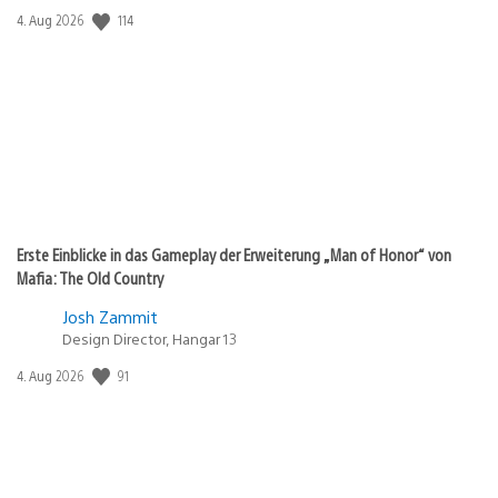
Veröffentlichungsdatum:
114
4. Aug 2026
Erste Einblicke in das Gameplay der Erweiterung „Man of Honor“ von
Mafia: The Old Country
Josh Zammit
Design Director, Hangar 13
Veröffentlichungsdatum:
91
4. Aug 2026