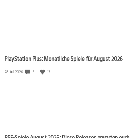
PlayStation Plus: Monatliche Spiele für August 2026
Veröffentlichungsdatum:
6
13
28. Jul 2026
PS5-Spiele August 2026: Diese Releases erwarten euch