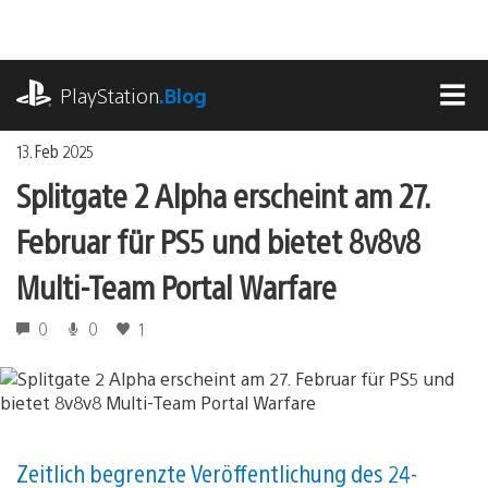
Zum
Inhalt
springen
playstation.com
PlayStation
.Blog
MEN
13. Feb 2025
Splitgate 2 Alpha erscheint am 27.
Februar für PS5 und bietet 8v8v8
Multi-Team Portal Warfare
0
0
1
Zeitlich begrenzte Veröffentlichung des 24-