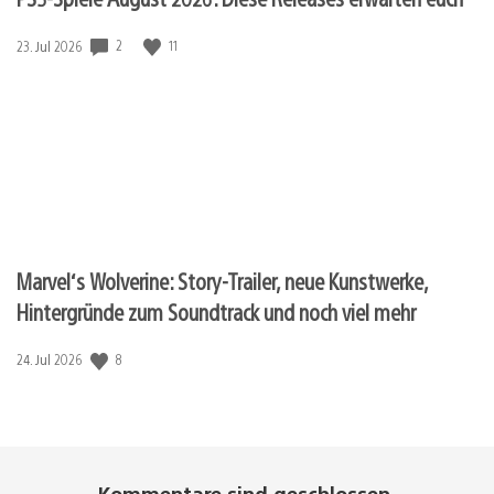
Veröffentlichungsdatum:
2
11
23. Jul 2026
Marvel‘s Wolverine: Story-Trailer, neue Kunstwerke,
Hintergründe zum Soundtrack und noch viel mehr
Veröffentlichungsdatum:
8
24. Jul 2026
Kommentare sind geschlossen.