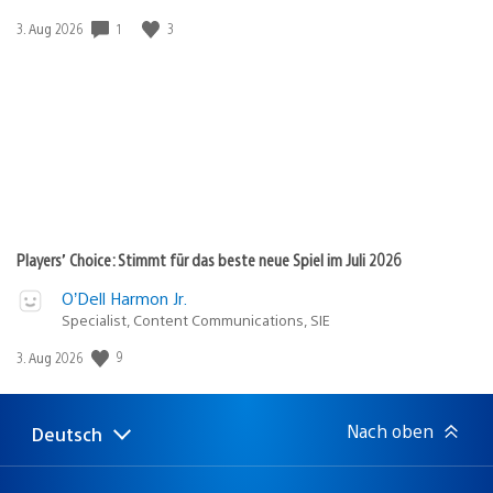
Veröffentlichungsdatum:
1
3
3. Aug 2026
Players’ Choice: Stimmt für das beste neue Spiel im Juli 2026
O’Dell Harmon Jr.
Specialist, Content Communications, SIE
Veröffentlichungsdatum:
9
3. Aug 2026
Nach oben
Deutsch
Select
Aktuelle
a
Region:
region