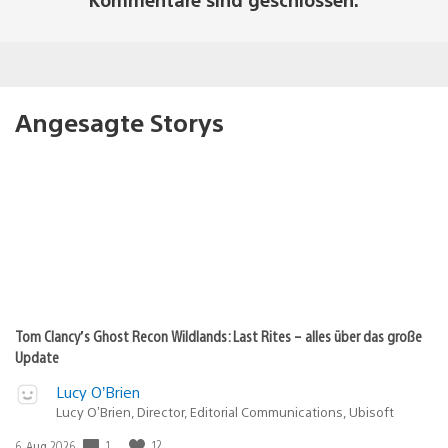
Angesagte Storys
Tom Clancy’s Ghost Recon Wildlands: Last Rites – alles über das große
Update
Lucy O’Brien
Lucy O’Brien, Director, Editorial Communications, Ubisoft
Veröffentlichungsdatum:
1
12
6. Aug 2026