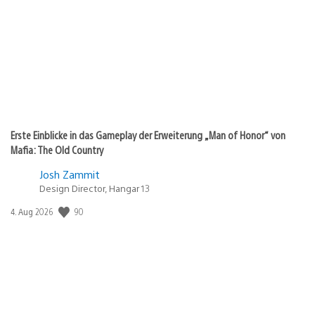
Erste Einblicke in das Gameplay der Erweiterung „Man of Honor“ von
Mafia: The Old Country
Josh Zammit
Design Director, Hangar 13
Veröffentlichungsdatum:
90
4. Aug 2026