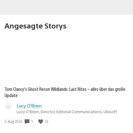
Angesagte Storys
Tom Clancy’s Ghost Recon Wildlands: Last Rites – alles über das große
Update
Lucy O’Brien
Lucy O’Brien, Director, Editorial Communications, Ubisoft
Veröffentlichungsdatum:
1
12
6. Aug 2026