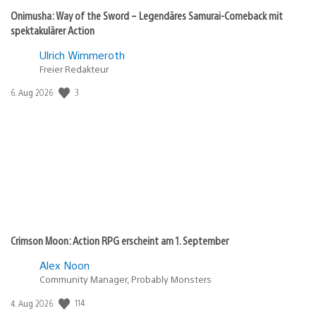
Onimusha: Way of the Sword – Legendäres Samurai-Comeback mit
spektakulärer Action
Ulrich Wimmeroth
Freier Redakteur
Veröffentlichungsdatum:
3
6. Aug 2026
Crimson Moon: Action RPG erscheint am 1. September
Alex Noon
Community Manager, Probably Monsters
Veröffentlichungsdatum:
114
4. Aug 2026