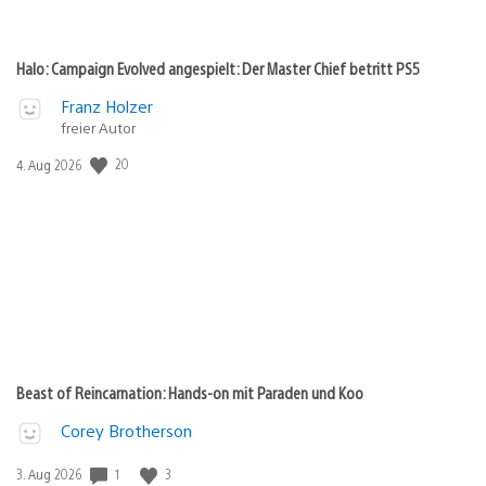
Halo: Campaign Evolved angespielt: Der Master Chief betritt PS5
Franz Holzer
freier Autor
Veröffentlichungsdatum:
20
4. Aug 2026
Beast of Reincarnation: Hands-on mit Paraden und Koo
Corey Brotherson
Veröffentlichungsdatum:
1
3
3. Aug 2026