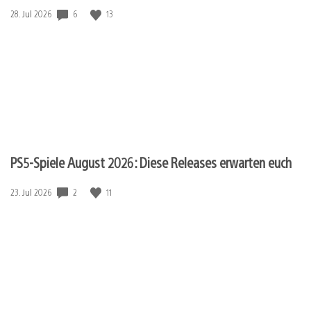
Veröffentlichungsdatum:
6
13
28. Jul 2026
PS5-Spiele August 2026: Diese Releases erwarten euch
Veröffentlichungsdatum:
2
11
23. Jul 2026