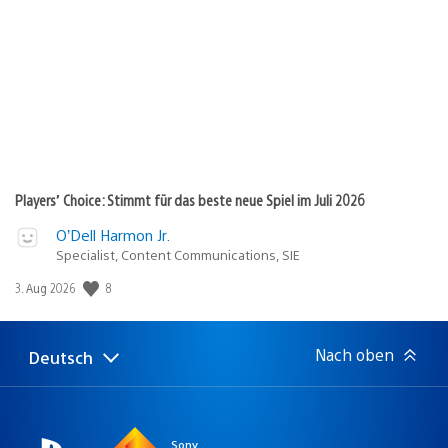
Players’ Choice: Stimmt für das beste neue Spiel im Juli 2026
O’Dell Harmon Jr.
Specialist, Content Communications, SIE
Veröffentlichungsdatum:
8
3. Aug 2026
Nach oben
Deutsch
Select
Aktuelle
a
Region:
region
Sony