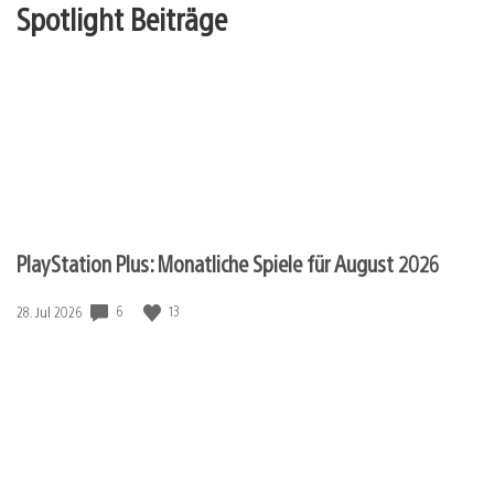
Spotlight Beiträge
PlayStation Plus: Monatliche Spiele für August 2026
Veröffentlichungsdatum:
6
13
28. Jul 2026