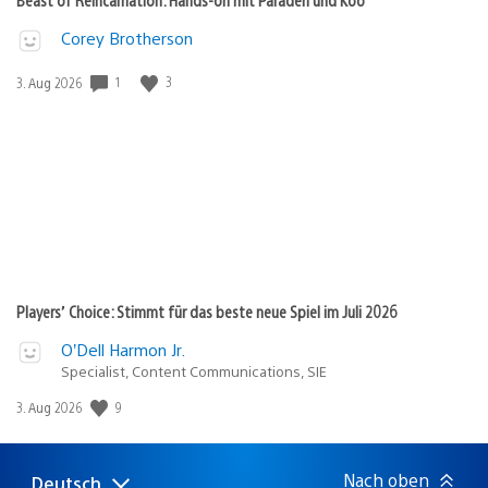
Corey Brotherson
Veröffentlichungsdatum:
1
3
3. Aug 2026
Players’ Choice: Stimmt für das beste neue Spiel im Juli 2026
O’Dell Harmon Jr.
Specialist, Content Communications, SIE
Veröffentlichungsdatum:
9
3. Aug 2026
Nach oben
Deutsch