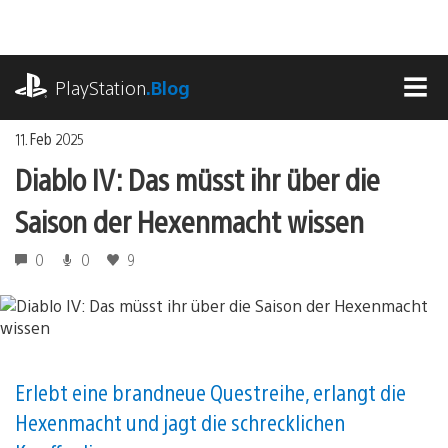
Zum
Inhalt
springen
playstation.com
PlayStation
.Blog
MEN
11. Feb 2025
Diablo IV: Das müsst ihr über die
Saison der Hexenmacht wissen
0
0
9
Erlebt eine brandneue Questreihe, erlangt die
Hexenmacht und jagt die schrecklichen