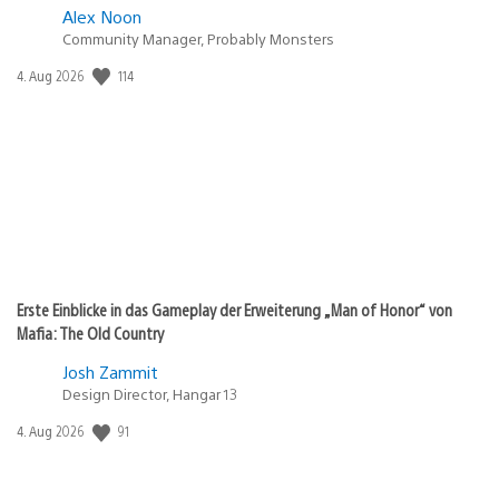
Alex Noon
Community Manager, Probably Monsters
Veröffentlichungsdatum:
114
4. Aug 2026
Erste Einblicke in das Gameplay der Erweiterung „Man of Honor“ von
Mafia: The Old Country
Josh Zammit
Design Director, Hangar 13
Veröffentlichungsdatum:
91
4. Aug 2026