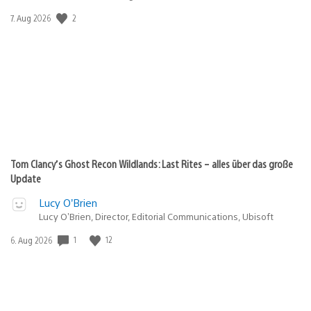
Veröffentlichungsdatum:
2
7. Aug 2026
Tom Clancy’s Ghost Recon Wildlands: Last Rites – alles über das große
Update
Lucy O’Brien
Lucy O’Brien, Director, Editorial Communications, Ubisoft
Veröffentlichungsdatum:
1
12
6. Aug 2026