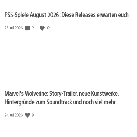
PS5-Spiele August 2026: Diese Releases erwarten euch
Veröffentlichungsdatum:
2
12
23. Jul 2026
Marvel‘s Wolverine: Story-Trailer, neue Kunstwerke,
Hintergründe zum Soundtrack und noch viel mehr
Veröffentlichungsdatum:
9
24. Jul 2026