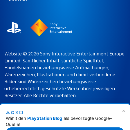
Select
Aktuelle
a
Region:
region
Sony
Interactive
Entertainment
Website © 2026 Sony Interactive Entertainment Europe
Limited. Sämtlicher Inhalt, sämtliche Spieltitel,
Handelsnamen beziehungsweise Aufmachungen,
Warenzeichen, Illustrationen und damit verbundene
Bilder sind Warenzeichen beziehungsweise
urheberrechtlich geschützte Werke ihrer jeweiligen
Besitzer. Alle Rechte vorbehalten.
✕
△○✕☐
Nutzungsbedingungen
Datenschutzrichtlinie
Wählt den
PlayStation Blog
als bevorzugte Google-
Quelle!
Rechtliche Hinweise