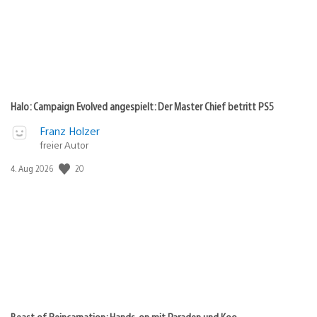
Halo: Campaign Evolved angespielt: Der Master Chief betritt PS5
Franz Holzer
freier Autor
Veröffentlichungsdatum:
20
4. Aug 2026
Beast of Reincarnation: Hands-on mit Paraden und Koo