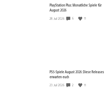
PlayStation Plus: Monatliche Spiele für
August 2026
Veröffentlichungsdatum:
6
11
28. Jul 2026
PS5-Spiele August 2026: Diese Releases
erwarten euch
Veröffentlichungsdatum:
2
11
23. Jul 2026