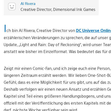
Al Rivera
Creative Director, Dimensional Ink Games
I
ch bin Al Rivera, Creative Director von
DC Universe Onlin
erzählerischen Veränderungen zu sprechen, die auf uns
Update, „Light and Rain: Day of Reckoning“, wird unser Te
anstatt wie bisher im Einzelformat. Was bedeutet das für 
Zeigt mir einen Comic-Fan, und ich zeige euch eine Person,
längeren Zeitraum erzählt werden. Wir lieben One-Shot-Bü
Gefühl, dass es eine Möglichkeit für uns gibt, uns auf das
Deshalb verfolgen wir einen neuen Ansatz und erzählen Ge
Kapitel sind Teil eines größeren Handlungsbogens, und uns
offiziell mit der Veröffentlichung des ersten Kapitels mit d
darf, nächste Woche verfügbar sein wird.