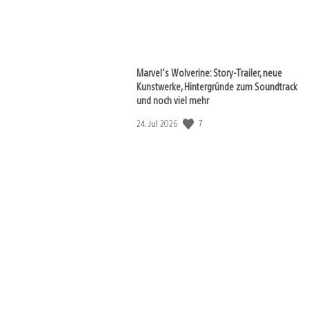
Marvel‘s Wolverine: Story-Trailer, neue
Kunstwerke, Hintergründe zum Soundtrack
und noch viel mehr
Veröffentlichungsdatum:
7
24. Jul 2026