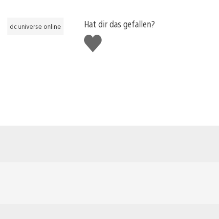
Hat dir das gefallen?
dc universe online
Gefällt
mir