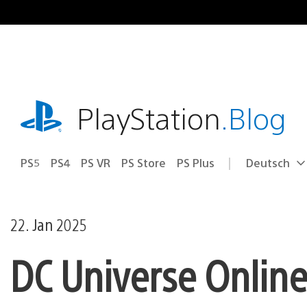
Zum
Inhalt
springen
playstation.com
PlayStation
.Blog
PS5
PS4
PS VR
PS Store
PS Plus
Deutsch
Select
Aktuelle
a
Region:
region
22. Jan 2025
DC Universe Onlin