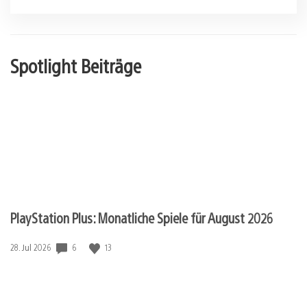
Spotlight Beiträge
PlayStation Plus: Monatliche Spiele für August 2026
Veröffentlichungsdatum:
6
13
28. Jul 2026