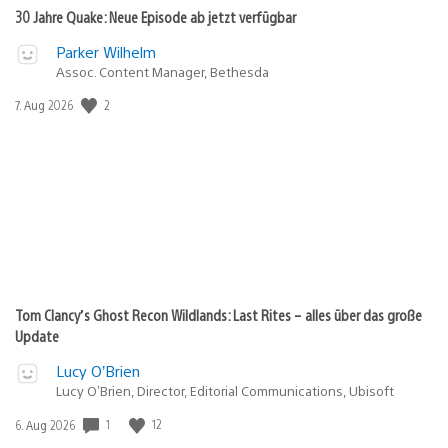
30 Jahre Quake: Neue Episode ab jetzt verfügbar
Parker Wilhelm
Assoc. Content Manager, Bethesda
Veröffentlichungsdatum:
2
7. Aug 2026
Tom Clancy’s Ghost Recon Wildlands: Last Rites – alles über das große
Update
Lucy O’Brien
Lucy O’Brien, Director, Editorial Communications, Ubisoft
Veröffentlichungsdatum:
1
12
6. Aug 2026