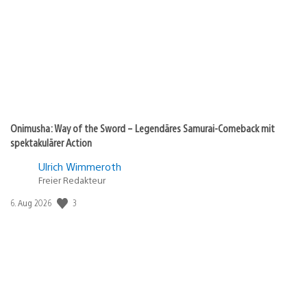
Onimusha: Way of the Sword – Legendäres Samurai-Comeback mit
spektakulärer Action
Ulrich Wimmeroth
Freier Redakteur
Veröffentlichungsdatum:
3
6. Aug 2026