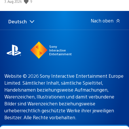
Veröffentlichungsdatum:
9
3. Aug 2026
Nach oben
Deutsch
Select
Aktuelle
a
Region:
region
Sony
Interactive
Entertainment
Website © 2026 Sony Interactive Entertainment Europe
Limited. Sämtlicher Inhalt, sämtliche Spieltitel,
Handelsnamen beziehungsweise Aufmachungen,
Warenzeichen, Illustrationen und damit verbundene
Bilder sind Warenzeichen beziehungsweise
urheberrechtlich geschützte Werke ihrer jeweiligen
Besitzer. Alle Rechte vorbehalten.