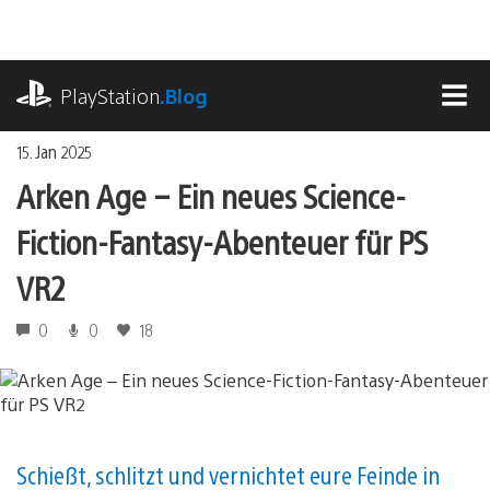
Zum
Inhalt
springen
playstation.com
PlayStation
.Blog
MEN
15. Jan 2025
Arken Age – Ein neues Science-
Fiction-Fantasy-Abenteuer für PS
VR2
0
0
18
Schießt, schlitzt und vernichtet eure Feinde in