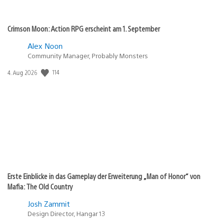
Crimson Moon: Action RPG erscheint am 1. September
Alex Noon
Community Manager, Probably Monsters
Veröffentlichungsdatum:
114
4. Aug 2026
Erste Einblicke in das Gameplay der Erweiterung „Man of Honor“ von
Mafia: The Old Country
Josh Zammit
Design Director, Hangar 13