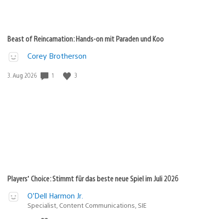
Beast of Reincarnation: Hands-on mit Paraden und Koo
Corey Brotherson
Veröffentlichungsdatum:
1
3
3. Aug 2026
Players’ Choice: Stimmt für das beste neue Spiel im Juli 2026
O’Dell Harmon Jr.
Specialist, Content Communications, SIE