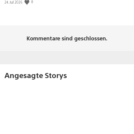
Veröffentlichungsdatum:
8
24. Jul 2026
Kommentare sind geschlossen.
Angesagte Storys