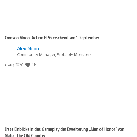
Crimson Moon: Action RPG erscheint am 1. September
Alex Noon
Community Manager, Probably Monsters
Veröffentlichungsdatum:
114
4. Aug 2026
Erste Einblicke in das Gameplay der Erweiterung „Man of Honor“ von
Mafia: The Old Country