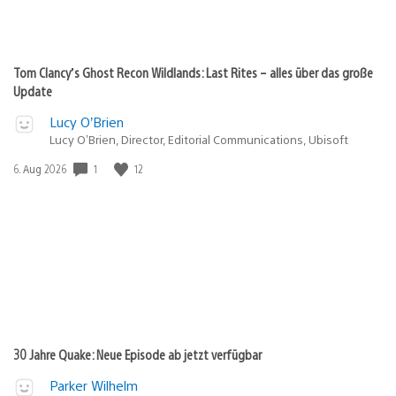
Tom Clancy’s Ghost Recon Wildlands: Last Rites – alles über das große
Update
Lucy O’Brien
Lucy O’Brien, Director, Editorial Communications, Ubisoft
Veröffentlichungsdatum:
1
12
6. Aug 2026
30 Jahre Quake: Neue Episode ab jetzt verfügbar
Parker Wilhelm