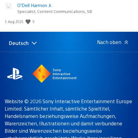
O’Dell Harmon Jr.
Specialist, Content Communications, SIE
Veröffentlichungsdatum:
9
3. Aug 2026
Nach oben
Deutsch
Select
Aktuelle
a
Region:
region
Sony
Interactive
Entertainment
Website © 2026 Sony Interactive Entertainment Europe
Limited. Sämtlicher Inhalt, sämtliche Spieltitel,
Handelsnamen beziehungsweise Aufmachungen,
Warenzeichen, Illustrationen und damit verbundene
Bilder sind Warenzeichen beziehungsweise