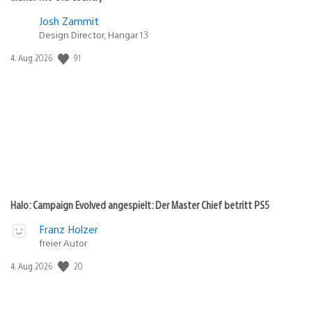
Josh Zammit
Design Director, Hangar 13
Veröffentlichungsdatum:
91
4. Aug 2026
Halo: Campaign Evolved angespielt: Der Master Chief betritt PS5
Franz Holzer
freier Autor
Veröffentlichungsdatum:
20
4. Aug 2026