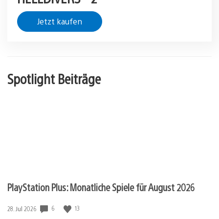
Jetzt kaufen
Spotlight Beiträge
PlayStation Plus: Monatliche Spiele für August 2026
Veröffentlichungsdatum:
6
13
28. Jul 2026