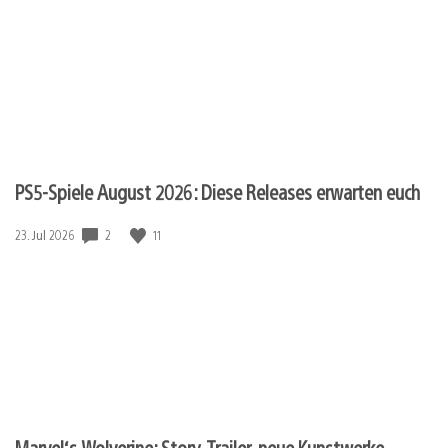
PS5-Spiele August 2026: Diese Releases erwarten euch
Veröffentlichungsdatum:
2
11
23. Jul 2026
Marvel‘s Wolverine: Story-Trailer, neue Kunstwerke,