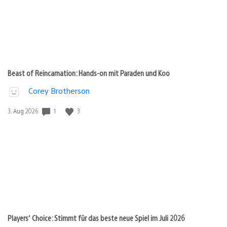
Beast of Reincarnation: Hands-on mit Paraden und Koo
Corey Brotherson
Veröffentlichungsdatum:
1
3
3. Aug 2026
Players’ Choice: Stimmt für das beste neue Spiel im Juli 2026