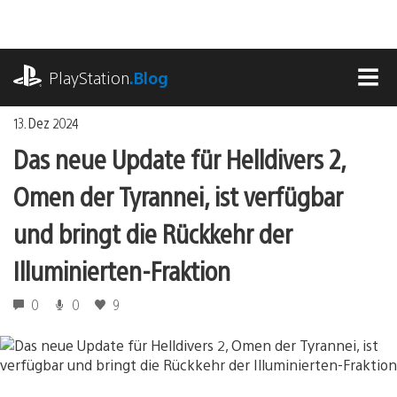
Zum
Inhalt
springen
playstation.com
PlayStation
.Blog
MEN
13. Dez 2024
Das neue Update für Helldivers 2,
Omen der Tyrannei, ist verfügbar
und bringt die Rückkehr der
Illuminierten-Fraktion
0
0
9