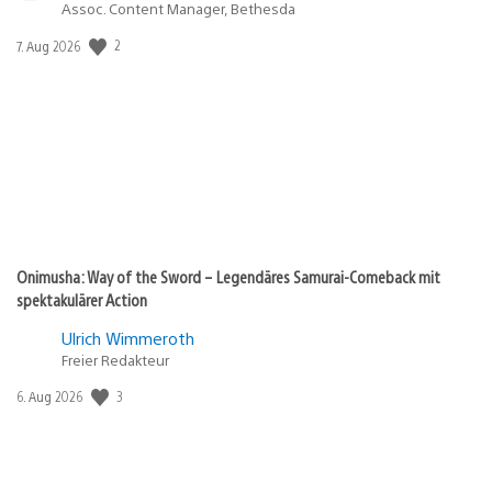
Assoc. Content Manager, Bethesda
Veröffentlichungsdatum:
2
7. Aug 2026
Onimusha: Way of the Sword – Legendäres Samurai-Comeback mit
spektakulärer Action
Ulrich Wimmeroth
Freier Redakteur
Veröffentlichungsdatum:
3
6. Aug 2026