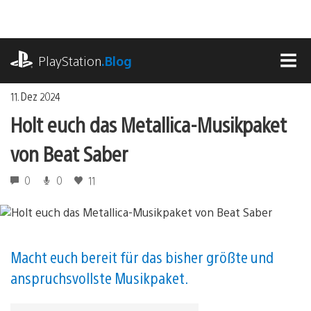
Zum
Inhalt
springen
playstation.com
PlayStation
.Blog
MEN
11. Dez 2024
Holt euch das Metallica-Musikpaket
von Beat Saber
0
0
11
Macht euch bereit für das bisher größte und
anspruchsvollste Musikpaket.