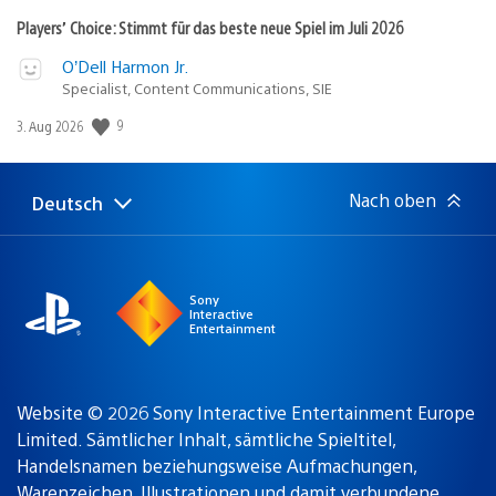
Players’ Choice: Stimmt für das beste neue Spiel im Juli 2026
O’Dell Harmon Jr.
Specialist, Content Communications, SIE
Veröffentlichungsdatum:
9
3. Aug 2026
Nach oben
Deutsch
Select
Aktuelle
a
Region:
region
Sony
Interactive
Entertainment
Website © 2026 Sony Interactive Entertainment Europe
Limited. Sämtlicher Inhalt, sämtliche Spieltitel,
Handelsnamen beziehungsweise Aufmachungen,
Warenzeichen, Illustrationen und damit verbundene