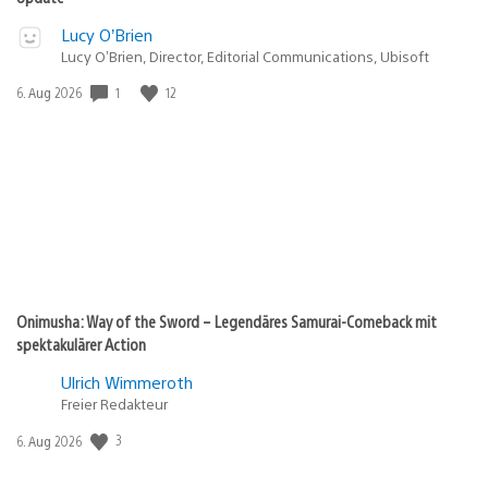
Lucy O’Brien
Lucy O’Brien, Director, Editorial Communications, Ubisoft
Veröffentlichungsdatum:
1
12
6. Aug 2026
Onimusha: Way of the Sword – Legendäres Samurai-Comeback mit
spektakulärer Action
Ulrich Wimmeroth
Freier Redakteur
Veröffentlichungsdatum:
3
6. Aug 2026