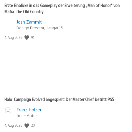
Erste Einblicke in das Gameplay der Erweiterung „Man of Honor“ von
Mafia: The Old Country
Josh Zammit
Design Director, Hangar 13
Veröffentlichungsdatum:
91
4. Aug 2026
Halo: Campaign Evolved angespielt: Der Master Chief betritt PS5
Franz Holzer
freier Autor
Veröffentlichungsdatum:
20
4. Aug 2026