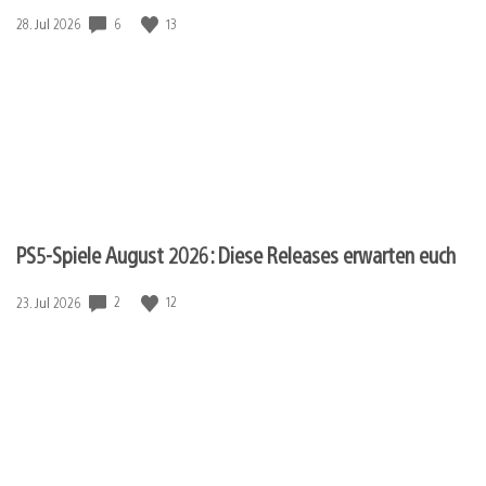
Veröffentlichungsdatum:
6
13
28. Jul 2026
PS5-Spiele August 2026: Diese Releases erwarten euch
Veröffentlichungsdatum:
2
12
23. Jul 2026