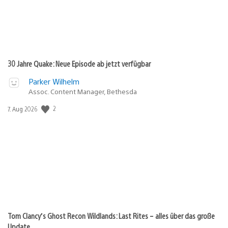
30 Jahre Quake: Neue Episode ab jetzt verfügbar
Parker Wilhelm
Assoc. Content Manager, Bethesda
Veröffentlichungsdatum:
2
7. Aug 2026
Tom Clancy’s Ghost Recon Wildlands: Last Rites – alles über das große
Update