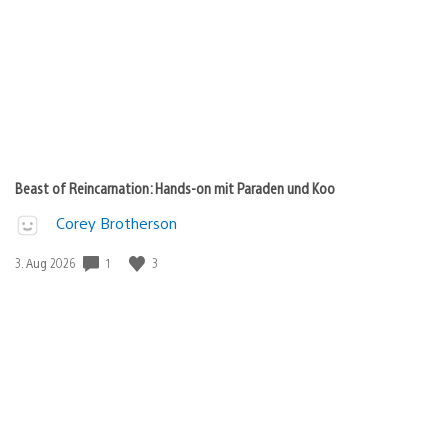
Beast of Reincarnation: Hands-on mit Paraden und Koo
Corey Brotherson
Veröffentlichungsdatum:
1
3
3. Aug 2026