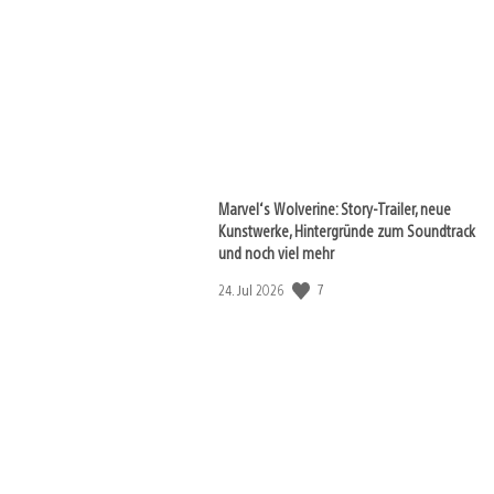
Marvel‘s Wolverine: Story-Trailer, neue
Kunstwerke, Hintergründe zum Soundtrack
und noch viel mehr
Veröffentlichungsdatum:
7
24. Jul 2026