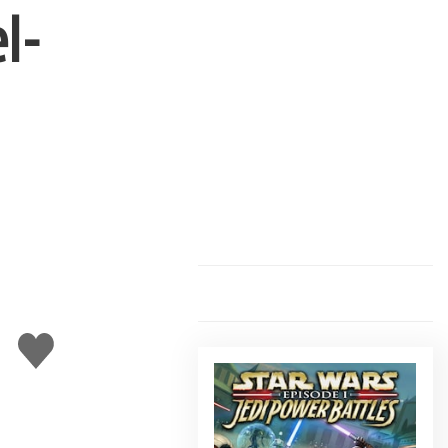
l-
Gefällt
mir