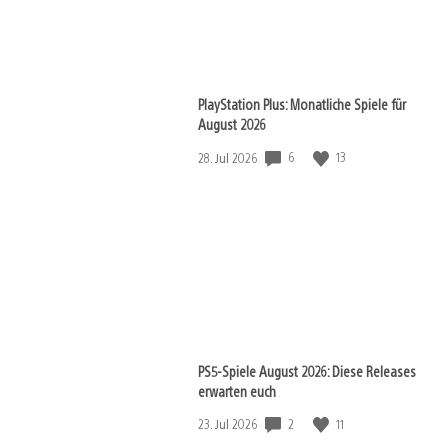
PlayStation Plus: Monatliche Spiele für
August 2026
Veröffentlichungsdatum:
6
13
28. Jul 2026
PS5-Spiele August 2026: Diese Releases
erwarten euch
Veröffentlichungsdatum:
2
11
23. Jul 2026