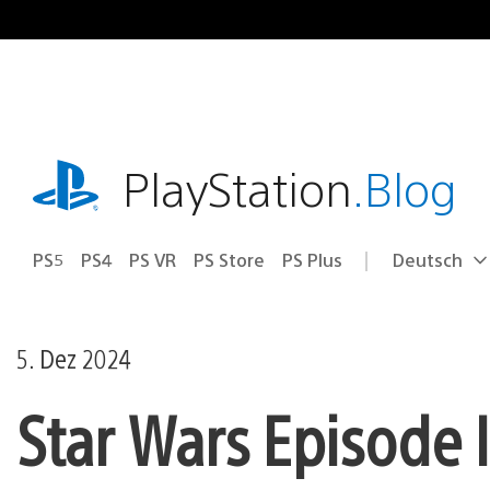
Zum
Inhalt
springen
playstation.com
PlayStation
.Blog
PS5
PS4
PS VR
PS Store
PS Plus
Deutsch
Select
Aktuelle
a
Region:
region
5. Dez 2024
Star Wars Episode I