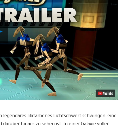
Video
abspielen
n legendäres lilafarbenes Lichtschwert schwingen, eine
 darüber hinaus zu sehen ist. In einer Galaxie voller