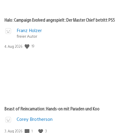
Halo: Campaign Evolved angespielt: Der Master Chief betritt PS5
Franz Holzer
freier Autor
Veröffentlichungsdatum:
19
4. Aug 2026
Beast of Reincarnation: Hands-on mit Paraden und Koo
Corey Brotherson
Veröffentlichungsdatum:
1
3
3. Aug 2026