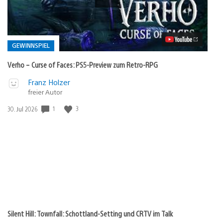
–
Curse
of
Faces:
PS5-
Preview
GEWINNSPIEL
zum
Retro-
Verho – Curse of Faces: PS5-Preview zum Retro-RPG
RPG
Video
Veröffentlicht
Franz Holzer
abspielen
in:
freier Autor
Gewinnspiel
Veröffentlichungsdatum:
1
3
30. Jul 2026
Silent Hill: Townfall: Schottland-Setting und CRTV im Talk