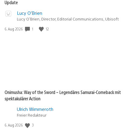
Update
Lucy O’Brien
Lucy O’Brien, Director, Editorial Communications, Ubisoft
Veröffentlichungsdatum:
1
12
6. Aug 2026
Onimusha: Way of the Sword – Legendäres Samurai-Comeback mit
spektakulärer Action
Ulrich Wimmeroth
Freier Redakteur
Veröffentlichungsdatum:
3
6. Aug 2026