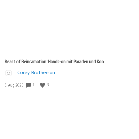
Beast of Reincarnation: Hands-on mit Paraden und Koo
Corey Brotherson
Veröffentlichungsdatum:
1
3
3. Aug 2026