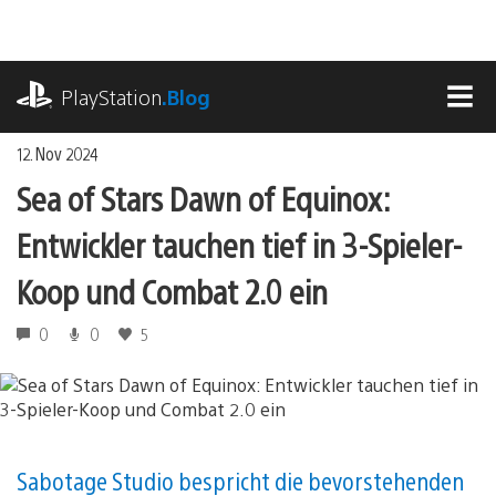
Zum
Inhalt
springen
playstation.com
PlayStation
.Blog
MEN
12. Nov 2024
Sea of ​​Stars Dawn of Equinox:
Entwickler tauchen tief in 3-Spieler-
Koop und Combat 2.0 ein
0
0
5
Sabotage Studio bespricht die bevorstehenden