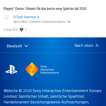
Players’ Choice: Stimmt für das beste neue Spiel im Juli 2026
O’Dell Harmon Jr.
Specialist, Content Communications, SIE
Veröffentlichungsdatum:
9
3. Aug 2026
Nach oben
Deutsch
Select
Aktuelle
a
Region:
region
Sony
Interactive
Entertainment
Website © 2026 Sony Interactive Entertainment Europe
Limited. Sämtlicher Inhalt, sämtliche Spieltitel,
Handelsnamen beziehungsweise Aufmachungen,