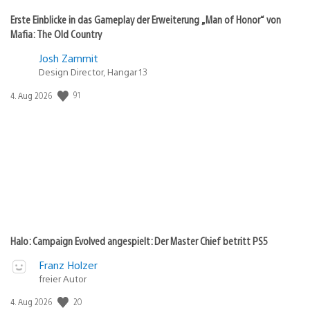
Erste Einblicke in das Gameplay der Erweiterung „Man of Honor“ von
Mafia: The Old Country
Josh Zammit
Design Director, Hangar 13
Veröffentlichungsdatum:
91
4. Aug 2026
Halo: Campaign Evolved angespielt: Der Master Chief betritt PS5
Franz Holzer
freier Autor
Veröffentlichungsdatum:
20
4. Aug 2026