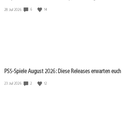
Veröffentlichungsdatum:
6
14
28. Jul 2026
PS5-Spiele August 2026: Diese Releases erwarten euch
Veröffentlichungsdatum:
2
12
23. Jul 2026