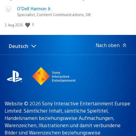
O’Dell Harmon Jr.
Specialist, Content Communications, SIE
Veröffentlichungsdatum:
9
3. Aug 2026
Nach oben
Deutsch
Select
Aktuelle
a
Region:
region
Sony
Interactive
Entertainment
Website © 2026 Sony Interactive Entertainment Europe
Limited. Sämtlicher Inhalt, sämtliche Spieltitel,
Handelsnamen beziehungsweise Aufmachungen,
Warenzeichen, Illustrationen und damit verbundene
Bilder sind Warenzeichen beziehungsweise