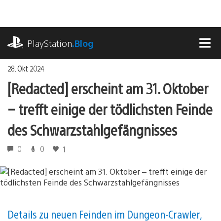
Zum
Inhalt
springen
playstation.com
PlayStation
.Blog
MEN
28. Okt 2024
[Redacted] erscheint am 31. Oktober
– trefft einige der tödlichsten Feinde
des Schwarzstahlgefängnisses
0
0
1
Details zu neuen Feinden im Dungeon-Crawler,