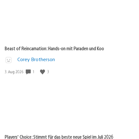
Beast of Reincarnation: Hands-on mit Paraden und Koo
Corey Brotherson
Veröffentlichungsdatum:
1
3
3. Aug 2026
Players’ Choice: Stimmt für das beste neue Spiel im Juli 2026