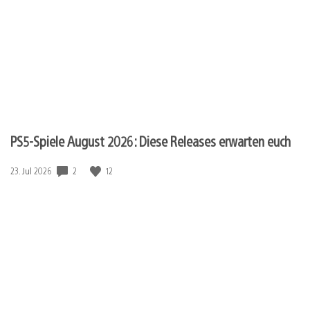
PS5-Spiele August 2026: Diese Releases erwarten euch
Veröffentlichungsdatum:
2
12
23. Jul 2026