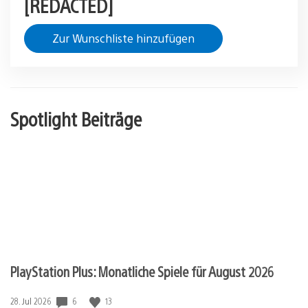
[REDACTED]
Zur Wunschliste hinzufügen
Spotlight Beiträge
PlayStation Plus: Monatliche Spiele für August 2026
Veröffentlichungsdatum:
6
13
28. Jul 2026