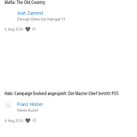
Mafia: The Old Country
Josh Zammit
Design Director, Hangar 13
Veröffentlichungsdatum:
91
4. Aug 2026
Halo: Campaign Evolved angespielt: Der Master Chief betritt PS5
Franz Holzer
freier Autor
Veröffentlichungsdatum:
20
4. Aug 2026