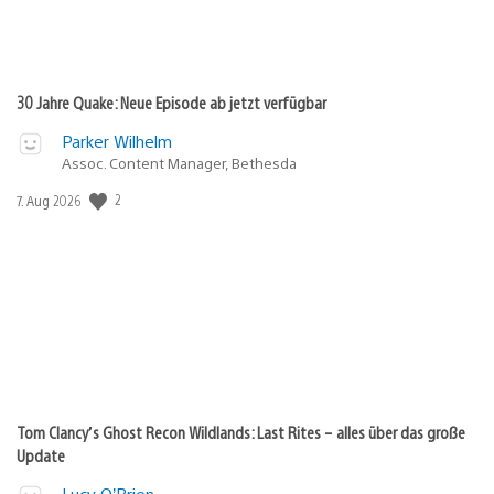
30 Jahre Quake: Neue Episode ab jetzt verfügbar
Parker Wilhelm
Assoc. Content Manager, Bethesda
Veröffentlichungsdatum:
2
7. Aug 2026
Tom Clancy’s Ghost Recon Wildlands: Last Rites – alles über das große
Update
Lucy O’Brien