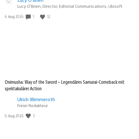
Lucy O’Brien, Director, Editorial Communications, Ubisoft
Veröffentlichungsdatum:
1
12
6. Aug 2026
Onimusha: Way of the Sword – Legendäres Samurai-Comeback mit
spektakulärer Action
Ulrich Wimmeroth
Freier Redakteur
Veröffentlichungsdatum:
3
6. Aug 2026