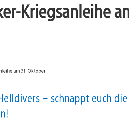
ker-Kriegsanleihe am
Helldivers – schnappt euch die
n!