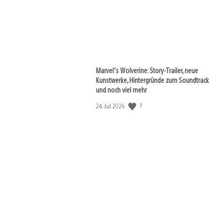
Marvel‘s Wolverine: Story-Trailer, neue
Kunstwerke, Hintergründe zum Soundtrack
und noch viel mehr
Veröffentlichungsdatum:
7
24. Jul 2026