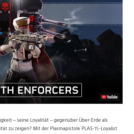
Video
abspielen
igkeit – seine Loyalität – gegenüber Über-Erde als
tät zu zeigen? Mit der Plasmapistole PLAS-15-Loyalist.