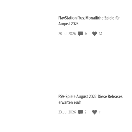
PlayStation Plus: Monatliche Spiele für
August 2026
Veröffentlichungsdatum:
6
12
28. Jul 2026
PS5-Spiele August 2026: Diese Releases
erwarten euch
Veröffentlichungsdatum:
2
11
23. Jul 2026