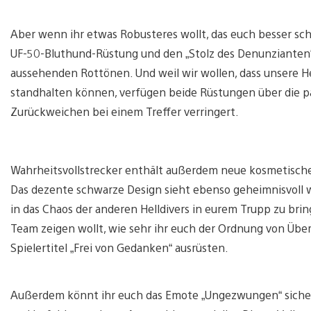
Aber wenn ihr etwas Robusteres wollt, das euch besser sc
UF-50-Bluthund-Rüstung und den „Stolz des Denunzianten“-
aussehenden Rottönen. Und weil wir wollen, dass unsere Hel
standhalten können, verfügen beide Rüstungen über die pas
Zurückweichen bei einem Treffer verringert.
Wahrheitsvollstrecker enthält außerdem neue kosmetische 
Das dezente schwarze Design sieht ebenso geheimnisvoll wi
in das Chaos der anderen Helldivers in eurem Trupp zu bri
Team zeigen wollt, wie sehr ihr euch der Ordnung von Über
Spielertitel „Frei von Gedanken“ ausrüsten.
Außerdem könnt ihr euch das Emote „Ungezwungen“ sichern,