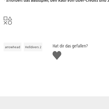
* Erfordert das Basisspiel, den Kauf von Über-Credits und S
Hat dir das gefallen?
arrowhead
Helldivers 2
Gefällt
mir