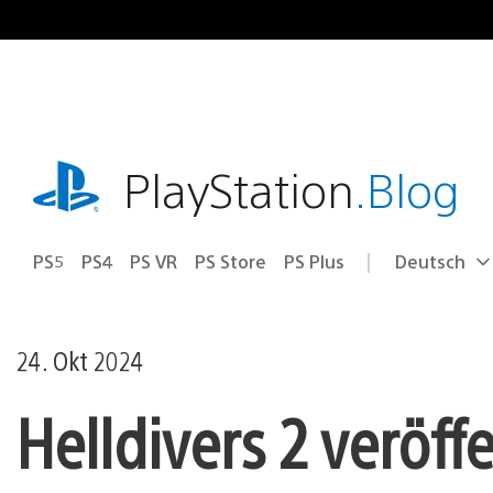
Zum
Inhalt
springen
playstation.com
PlayStation
.Blog
PS5
PS4
PS VR
PS Store
PS Plus
Deutsch
Select
Aktuelle
a
Region:
region
24. Okt 2024
Helldivers 2 veröffe