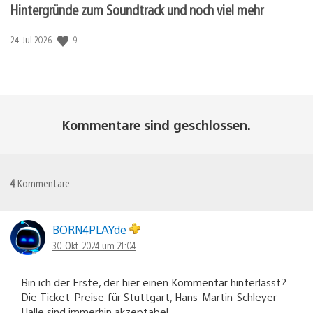
Hintergründe zum Soundtrack und noch viel mehr
Veröffentlichungsdatum:
9
24. Jul 2026
Kommentare sind geschlossen.
4
Kommentare
BORN4PLAYde
30. Okt. 2024 um 21:04
Bin ich der Erste, der hier einen Kommentar hinterlässt?
Die Ticket-Preise für Stuttgart, Hans-Martin-Schleyer-
Halle sind immerhin akzeptabel.