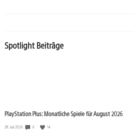
Spotlight Beiträge
PlayStation Plus: Monatliche Spiele für August 2026
Veröffentlichungsdatum:
6
14
28. Jul 2026