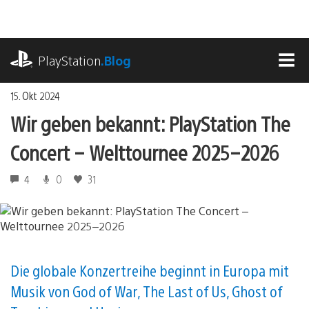
Zum
Inhalt
springen
playstation.com
PlayStation
.Blog
MEN
15. Okt 2024
Wir geben bekannt: PlayStation The
Concert – Welttournee 2025–2026
4
0
31
Die globale Konzertreihe beginnt in Europa mit
Musik von God of War, The Last of Us, Ghost of