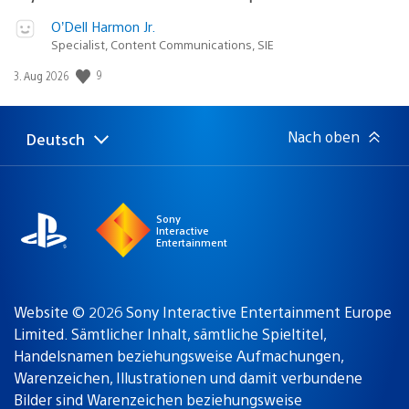
O’Dell Harmon Jr.
Specialist, Content Communications, SIE
Veröffentlichungsdatum:
9
3. Aug 2026
Nach oben
Deutsch
Select
Aktuelle
a
Region:
region
Sony
Interactive
Entertainment
Website © 2026 Sony Interactive Entertainment Europe
Limited. Sämtlicher Inhalt, sämtliche Spieltitel,
Handelsnamen beziehungsweise Aufmachungen,
Warenzeichen, Illustrationen und damit verbundene
Bilder sind Warenzeichen beziehungsweise