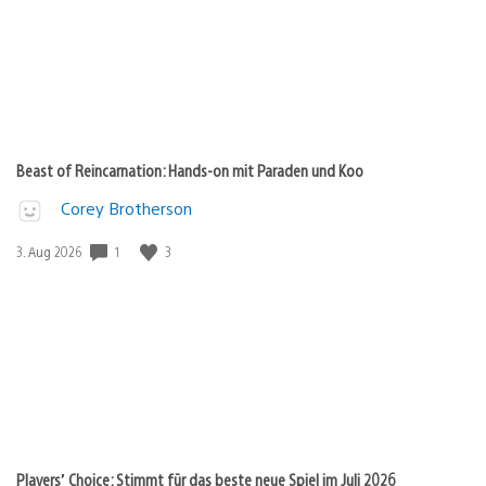
Beast of Reincarnation: Hands-on mit Paraden und Koo
Corey Brotherson
Veröffentlichungsdatum:
1
3
3. Aug 2026
Players’ Choice: Stimmt für das beste neue Spiel im Juli 2026