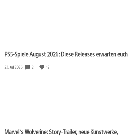
PS5-Spiele August 2026: Diese Releases erwarten euch
Veröffentlichungsdatum:
2
12
23. Jul 2026
Marvel‘s Wolverine: Story-Trailer, neue Kunstwerke,