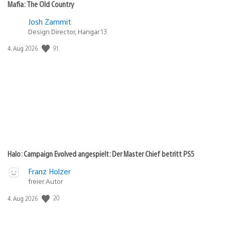
Mafia: The Old Country
Josh Zammit
Design Director, Hangar 13
Veröffentlichungsdatum:
91
4. Aug 2026
Halo: Campaign Evolved angespielt: Der Master Chief betritt PS5
Franz Holzer
freier Autor
Veröffentlichungsdatum:
20
4. Aug 2026