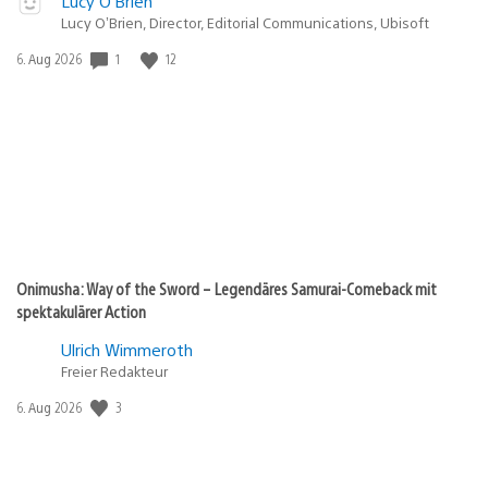
Lucy O’Brien
Lucy O’Brien, Director, Editorial Communications, Ubisoft
Veröffentlichungsdatum:
1
12
6. Aug 2026
Onimusha: Way of the Sword – Legendäres Samurai-Comeback mit
spektakulärer Action
Ulrich Wimmeroth
Freier Redakteur
Veröffentlichungsdatum:
3
6. Aug 2026