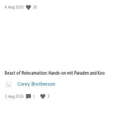
Veröffentlichungsdatum:
20
4. Aug 2026
Beast of Reincarnation: Hands-on mit Paraden und Koo
Corey Brotherson
Veröffentlichungsdatum:
1
3
3. Aug 2026