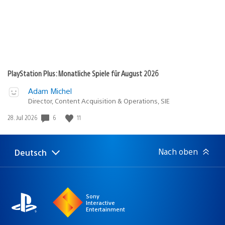
PlayStation Plus: Monatliche Spiele für August 2026
Adam Michel
Director, Content Acquisition & Operations, SIE
Veröffentlichungsdatum:
6
11
28. Jul 2026
Nach oben
Deutsch
Select
Aktuelle
a
Region:
region
Sony
Interactive
Entertainment