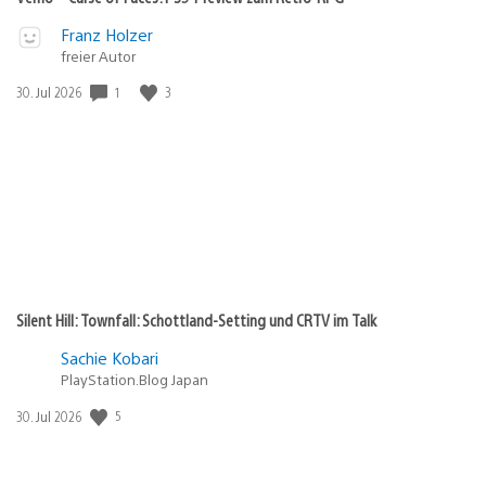
RPG
Video
Veröffentlicht
Franz Holzer
abspielen
in:
freier Autor
Gewinnspiel
Veröffentlichungsdatum:
1
3
30. Jul 2026
Silent Hill: Townfall: Schottland-Setting und CRTV im Talk
Sachie Kobari
PlayStation.Blog Japan
Veröffentlichungsdatum:
5
30. Jul 2026