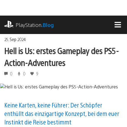
Zum
Inhalt
springen
playstation.com
PlayStation
.Blog
MEN
25. Sep 2024
Hell is Us: erstes Gameplay des PS5-
Action-Adventures
0
0
9
Keine Karten, keine Führer: Der Schöpfer
enthüllt das einzigartige Konzept, bei dem euer
Instinkt die Reise bestimmt