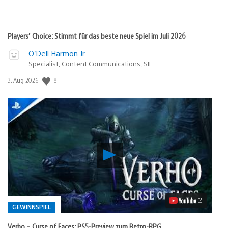
Players’ Choice: Stimmt für das beste neue Spiel im Juli 2026
O’Dell Harmon Jr.
Specialist, Content Communications, SIE
Veröffentlichungsdatum:
8
3. Aug 2026
Verho
–
Curse
of
Faces:
PS5-
Preview
GEWINNSPIEL
zum
Retro-
Verho – Curse of Faces: PS5-Preview zum Retro-RPG