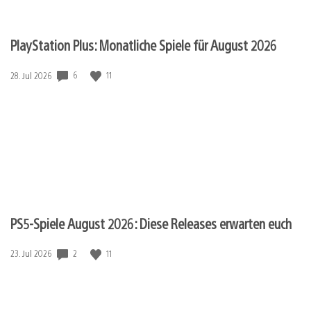
PlayStation Plus: Monatliche Spiele für August 2026
Veröffentlichungsdatum:
6
11
28. Jul 2026
PS5-Spiele August 2026: Diese Releases erwarten euch
Veröffentlichungsdatum:
2
11
23. Jul 2026