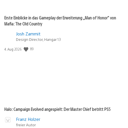
Erste Einblicke in das Gameplay der Erweiterung „Man of Honor“ von
Mafia: The Old Country
Josh Zammit
Design Director, Hangar 13
Veröffentlichungsdatum:
89
4. Aug 2026
Halo: Campaign Evolved angespielt: Der Master Chief betritt PS5
Franz Holzer
freier Autor