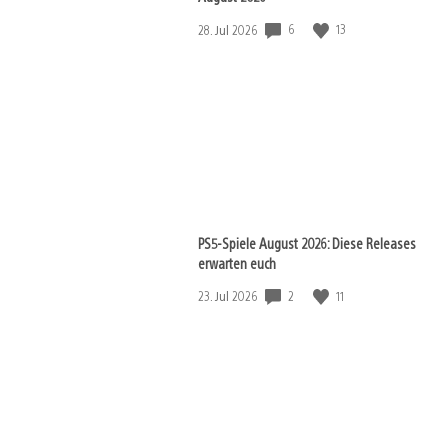
Veröffentlichungsdatum:
6
13
28. Jul 2026
PS5-Spiele August 2026: Diese Releases
erwarten euch
Veröffentlichungsdatum:
2
11
23. Jul 2026