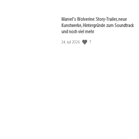
Marvel‘s Wolverine: Story-Trailer, neue
Kunstwerke, Hintergründe zum Soundtrack
und noch viel mehr
Veröffentlichungsdatum:
7
24. Jul 2026