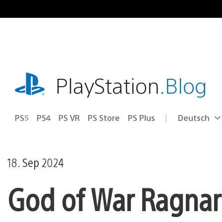
Zum
Inhalt
springen
playstation.com
PlayStation
.Blog
PS5
PS4
PS VR
PS Store
PS Plus
Deutsch
Select
Aktuelle
a
Region:
region
18. Sep 2024
God of War Ragnar