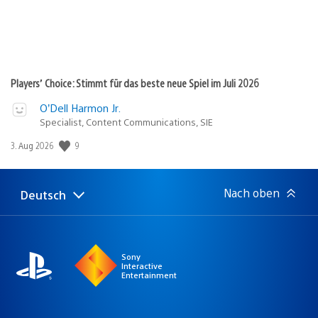
Players’ Choice: Stimmt für das beste neue Spiel im Juli 2026
O’Dell Harmon Jr.
Specialist, Content Communications, SIE
Veröffentlichungsdatum:
9
3. Aug 2026
Nach oben
Deutsch
Select
Aktuelle
a
Region:
region
Sony
Interactive
Entertainment