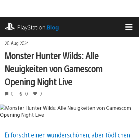
Zum
Inhalt
springen
playstation.com
PlayStation
.Blog
MEN
20. Aug 2024
Monster Hunter Wilds: Alle
Neuigkeiten von Gamescom
Opening Night Live
0
0
9
Erforscht einen wunderschönen, aber tödlichen