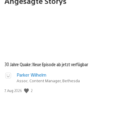
Angesagte Storys
30 Jahre Quake: Neue Episode ab jetzt verfügbar
Parker Wilhelm
Assoc. Content Manager, Bethesda
Veröffentlichungsdatum:
2
7. Aug 2026