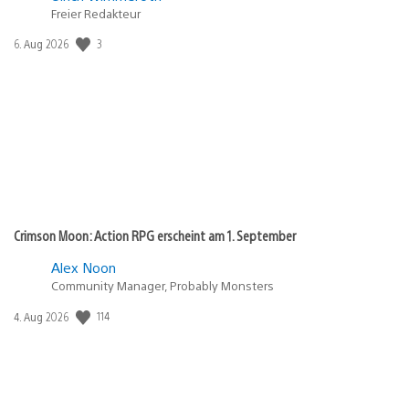
Freier Redakteur
Veröffentlichungsdatum:
3
6. Aug 2026
Crimson Moon: Action RPG erscheint am 1. September
Alex Noon
Community Manager, Probably Monsters
Veröffentlichungsdatum:
114
4. Aug 2026