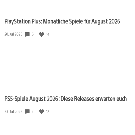
PlayStation Plus: Monatliche Spiele für August 2026
Veröffentlichungsdatum:
6
14
28. Jul 2026
PS5-Spiele August 2026: Diese Releases erwarten euch
Veröffentlichungsdatum:
2
12
23. Jul 2026