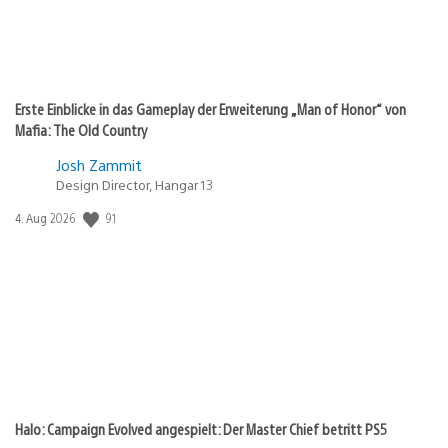
Erste Einblicke in das Gameplay der Erweiterung „Man of Honor“ von
Mafia: The Old Country
Josh Zammit
Design Director, Hangar 13
Veröffentlichungsdatum:
91
4. Aug 2026
Halo: Campaign Evolved angespielt: Der Master Chief betritt PS5