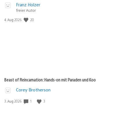
Franz Holzer
freier Autor
Veröffentlichungsdatum:
20
4. Aug 2026
Beast of Reincarnation: Hands-on mit Paraden und Koo
Corey Brotherson
Veröffentlichungsdatum:
1
3
3. Aug 2026