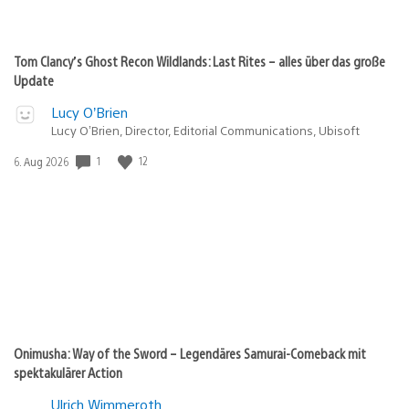
Tom Clancy’s Ghost Recon Wildlands: Last Rites – alles über das große
Update
Lucy O’Brien
Lucy O’Brien, Director, Editorial Communications, Ubisoft
Veröffentlichungsdatum:
1
12
6. Aug 2026
Onimusha: Way of the Sword – Legendäres Samurai-Comeback mit
spektakulärer Action
Ulrich Wimmeroth