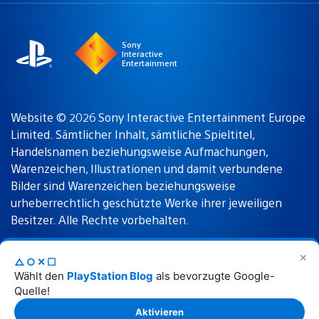
region
Sony
Interactive
Entertainment
Website © 2026 Sony Interactive Entertainment Europe
Limited. Sämtlicher Inhalt, sämtliche Spieltitel,
Handelsnamen beziehungsweise Aufmachungen,
Warenzeichen, Illustrationen und damit verbundene
Bilder sind Warenzeichen beziehungsweise
urheberrechtlich geschützte Werke ihrer jeweiligen
Besitzer. Alle Rechte vorbehalten.
✕
△○✕☐
Nutzungsbedingungen
Datenschutzrichtlinie
Wählt den
PlayStation Blog
als bevorzugte Google-
Quelle!
Rechtliche Hinweise
Aktivieren