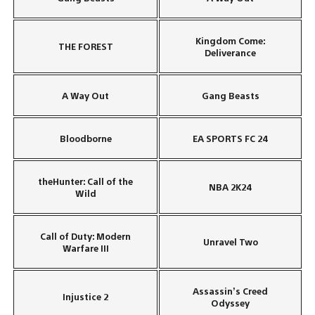
Kingdom Come:
THE FOREST
Deliverance
A Way Out
Gang Beasts
Bloodborne
EA SPORTS FC 24
theHunter: Call of the
NBA 2K24
Wild
Call of Duty: Modern
Unravel Two
Warfare III
Assassin’s Creed
Injustice 2
Odyssey