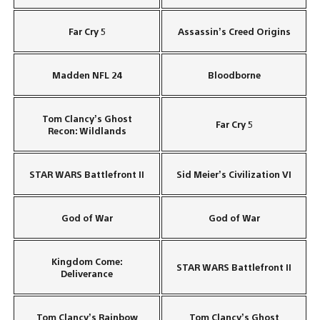
Far Cry 5
Assassin’s Creed Origins
Madden NFL 24
Bloodborne
Tom Clancy’s Ghost
Far Cry 5
Recon: Wildlands
STAR WARS Battlefront II
Sid Meier’s Civilization VI
God of War
God of War
Kingdom Come:
STAR WARS Battlefront II
Deliverance
Tom Clancy’s Rainbow
Tom Clancy’s Ghost