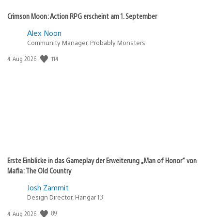
Crimson Moon: Action RPG erscheint am 1. September
Alex Noon
Community Manager, Probably Monsters
Veröffentlichungsdatum:
114
4. Aug 2026
Erste Einblicke in das Gameplay der Erweiterung „Man of Honor“ von
Mafia: The Old Country
Josh Zammit
Design Director, Hangar 13
Veröffentlichungsdatum:
89
4. Aug 2026