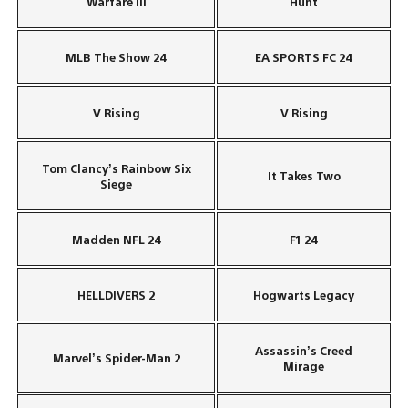
Warfare III
Hunt
MLB The Show 24
EA SPORTS FC 24
V Rising
V Rising
Tom Clancy’s Rainbow Six
It Takes Two
Siege
Madden NFL 24
F1 24
HELLDIVERS 2
Hogwarts Legacy
Assassin’s Creed
Marvel’s Spider-Man 2
Mirage