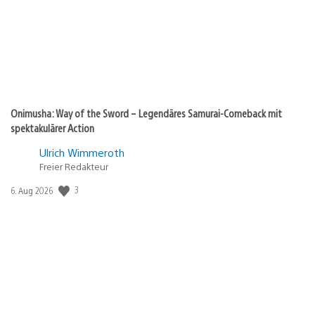
Onimusha: Way of the Sword – Legendäres Samurai-Comeback mit
spektakulärer Action
Ulrich Wimmeroth
Freier Redakteur
Veröffentlichungsdatum:
3
6. Aug 2026