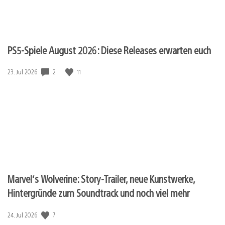
PS5-Spiele August 2026: Diese Releases erwarten euch
Veröffentlichungsdatum:
2
11
23. Jul 2026
Marvel‘s Wolverine: Story-Trailer, neue Kunstwerke,
Hintergründe zum Soundtrack und noch viel mehr
Veröffentlichungsdatum:
7
24. Jul 2026