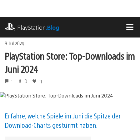
Zum
Inhalt
springen
playstation.com
PlayStation
.Blog
MEN
9. Jul 2024
PlayStation Store: Top-Downloads im
Juni 2024
1
0
11
Erfahre, welche Spiele im Juni die Spitze der
Download-Charts gestürmt haben.