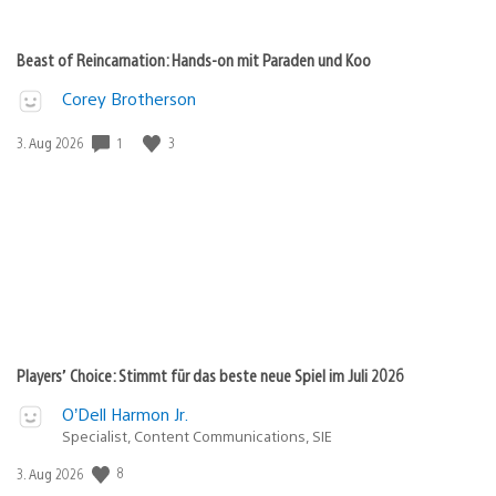
Beast of Reincarnation: Hands-on mit Paraden und Koo
Corey Brotherson
Veröffentlichungsdatum:
1
3
3. Aug 2026
Players’ Choice: Stimmt für das beste neue Spiel im Juli 2026
O’Dell Harmon Jr.
Specialist, Content Communications, SIE
Veröffentlichungsdatum:
8
3. Aug 2026