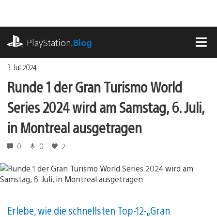
Zum
Inhalt
springen
playstation.com
PlayStation
.Blog
MEN
3. Jul 2024
Runde 1 der Gran Turismo World
Series 2024 wird am Samstag, 6. Juli,
in Montreal ausgetragen
0
0
2
Erlebe, wie die schnellsten Top-12-„Gran