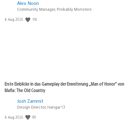
Alex Noon
Community Manager, Probably Monsters
Veröffentlichungsdatum:
114
4. Aug 2026
Erste Einblicke in das Gameplay der Erweiterung „Man of Honor“ von
Mafia: The Old Country
Josh Zammit
Design Director, Hangar 13
Veröffentlichungsdatum:
89
4. Aug 2026