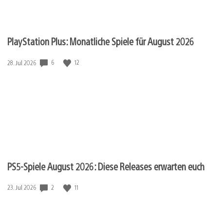
PlayStation Plus: Monatliche Spiele für August 2026
Veröffentlichungsdatum:
6
12
28. Jul 2026
PS5-Spiele August 2026: Diese Releases erwarten euch
Veröffentlichungsdatum:
2
11
23. Jul 2026