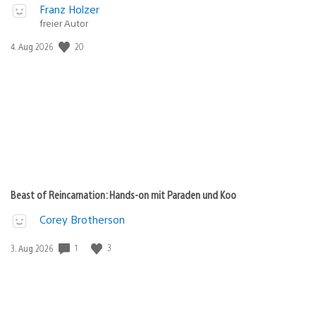
Franz Holzer
freier Autor
Veröffentlichungsdatum:
20
4. Aug 2026
Beast of Reincarnation: Hands-on mit Paraden und Koo
Corey Brotherson
Veröffentlichungsdatum:
1
3
3. Aug 2026