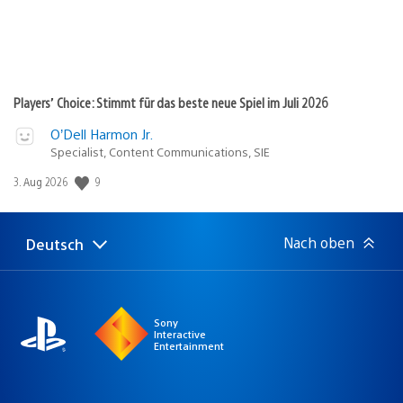
Players’ Choice: Stimmt für das beste neue Spiel im Juli 2026
O’Dell Harmon Jr.
Specialist, Content Communications, SIE
Veröffentlichungsdatum:
9
3. Aug 2026
Nach oben
Deutsch
Select
Aktuelle
a
Region:
region
Sony
Interactive
Entertainment