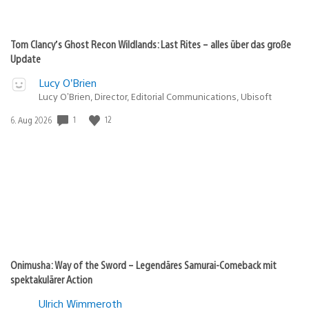
Tom Clancy’s Ghost Recon Wildlands: Last Rites – alles über das große
Update
Lucy O’Brien
Lucy O’Brien, Director, Editorial Communications, Ubisoft
Veröffentlichungsdatum:
1
12
6. Aug 2026
Onimusha: Way of the Sword – Legendäres Samurai-Comeback mit
spektakulärer Action
Ulrich Wimmeroth