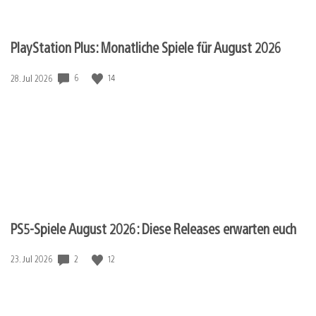
PlayStation Plus: Monatliche Spiele für August 2026
Veröffentlichungsdatum:
6
14
28. Jul 2026
PS5-Spiele August 2026: Diese Releases erwarten euch
Veröffentlichungsdatum:
2
12
23. Jul 2026