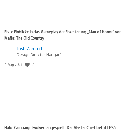
Erste Einblicke in das Gameplay der Erweiterung „Man of Honor“ von
Mafia: The Old Country
Josh Zammit
Design Director, Hangar 13
Veröffentlichungsdatum:
91
4. Aug 2026
Halo: Campaign Evolved angespielt: Der Master Chief betritt PS5