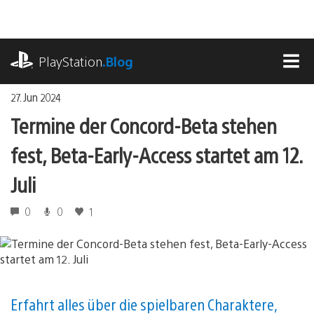
Zum
Inhalt
springen
playstation.com
PlayStation
.Blog
MEN
27. Jun 2024
Termine der Concord-Beta stehen
fest, Beta-Early-Access startet am 12.
Juli
0
0
1
Erfahrt alles über die spielbaren Charaktere,