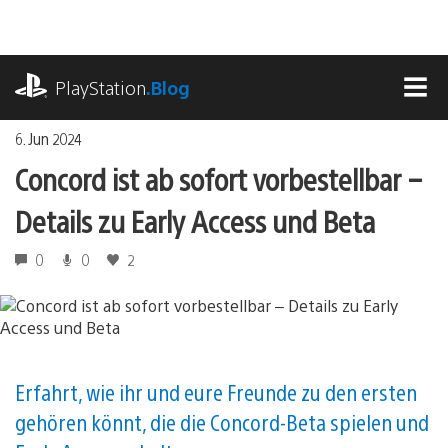
Zum
Inhalt
springen
playstation.com
PlayStation
.Blog
MEN
6. Jun 2024
Concord ist ab sofort vorbestellbar –
Details zu Early Access und Beta
0
0
2
Erfahrt, wie ihr und eure Freunde zu den ersten
gehören könnt, die die Concord-Beta spielen und