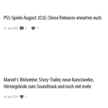
PS5-Spiele August 2026: Diese Releases erwarten euch
Veröffentlichungsdatum:
2
11
23. Jul 2026
Marvel‘s Wolverine: Story-Trailer, neue Kunstwerke,
Hintergründe zum Soundtrack und noch viel mehr
Veröffentlichungsdatum:
7
24. Jul 2026