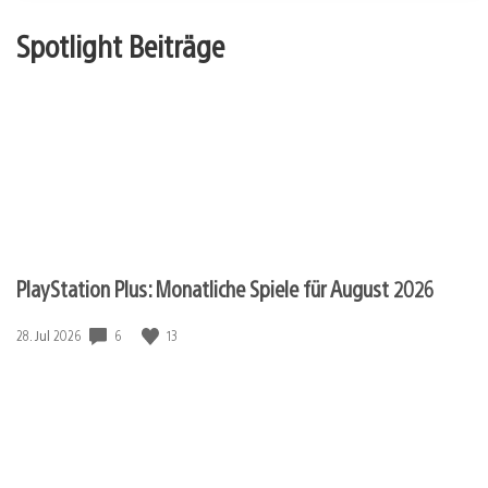
Spotlight Beiträge
PlayStation Plus: Monatliche Spiele für August 2026
Veröffentlichungsdatum:
6
13
28. Jul 2026