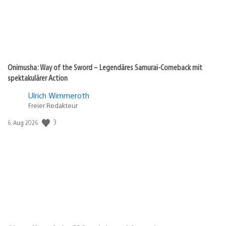
Onimusha: Way of the Sword – Legendäres Samurai-Comeback mit
spektakulärer Action
Ulrich Wimmeroth
Freier Redakteur
Veröffentlichungsdatum:
3
6. Aug 2026