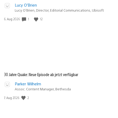
Lucy O’Brien
Lucy O’Brien, Director, Editorial Communications, Ubisoft
Veröffentlichungsdatum:
1
12
6. Aug 2026
30 Jahre Quake: Neue Episode ab jetzt verfügbar
Parker Wilhelm
Assoc. Content Manager, Bethesda
Veröffentlichungsdatum:
2
7. Aug 2026