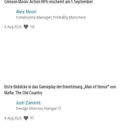
Crimson Moon: Action RPG erscheint am 1. September
Alex Noon
Community Manager, Probably Monsters
Veröffentlichungsdatum:
114
4. Aug 2026
Erste Einblicke in das Gameplay der Erweiterung „Man of Honor“ von
Mafia: The Old Country
Josh Zammit
Design Director, Hangar 13
Veröffentlichungsdatum:
90
4. Aug 2026