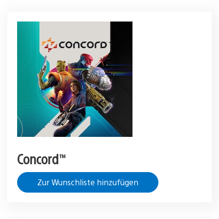
Concord™
Zur Wunschliste hinzufügen